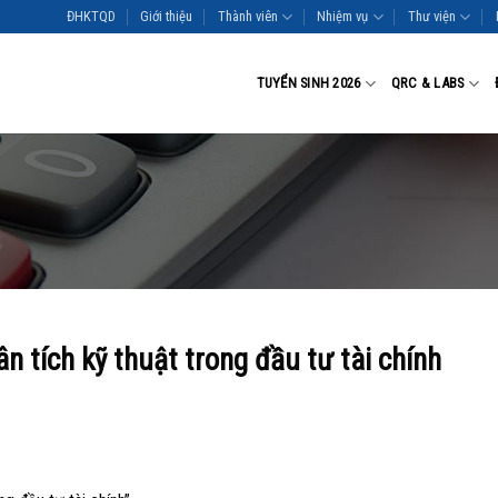
ĐHKTQD
Giới thiệu
Thành viên
Nhiệm vụ
Thư viện
TUYỂN SINH 2026
QRC & LABS
n tích kỹ thuật trong đầu tư tài chính