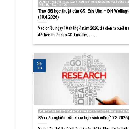
ACADEMY ACTIVITIES ACTUARY - NEU HOẠT ĐỘNG KHOA HỌC HOẠT ĐỘNG SI
VIÊN HỢP TÁC TIN TỨC
Trao đổi học thuật của GS. Eris Ulm – ĐH Wellingt
(10.4.2026)
Vào chiều ngày 10 tháng 4 năm 2026, đã diễn ra buổi tr
đổi học thuật của GS. Eris Ulm, ... ...
26
Jun
ACADEMY ACTIVITIES HOẠT ĐỘNG KHOA HỌC HOẠT ĐỘNG SINH VIÊN TIN TỨ
Báo cáo nghiên cứu khoa học sinh viên (17.3.2026)
Vào ngày Thứ Ba, 17 tháng 3 năm 2026, Khoa Toán Kinh 