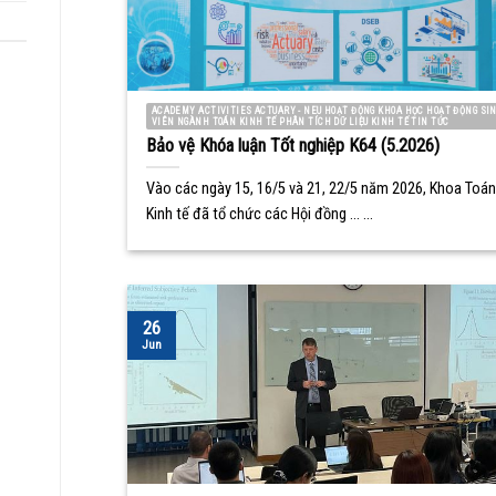
ACADEMY ACTIVITIES ACTUARY - NEU HOẠT ĐỘNG KHOA HỌC HOẠT ĐỘNG SI
VIÊN NGÀNH TOÁN KINH TẾ PHÂN TÍCH DỮ LIỆU KINH TẾ TIN TỨC
Bảo vệ Khóa luận Tốt nghiệp K64 (5.2026)
Vào các ngày 15, 16/5 và 21, 22/5 năm 2026, Khoa Toán
Kinh tế đã tổ chức các Hội đồng ... ...
26
Jun