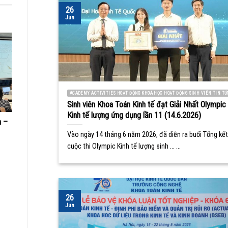
26
Jun
ACADEMY ACTIVITIES HOẠT ĐỘNG KHOA HỌC HOẠT ĐỘNG SINH VIÊN TIN TỨ
Sinh viên Khoa Toán Kinh tế đạt Giải Nhất Olympic
Kinh tế lượng ứng dụng lần 11 (14.6.2026)
m –
Vào ngày 14 tháng 6 năm 2026, đã diễn ra buổi Tổng kết
cuộc thi Olympic Kinh tế lượng sinh ... ...
26
Jun