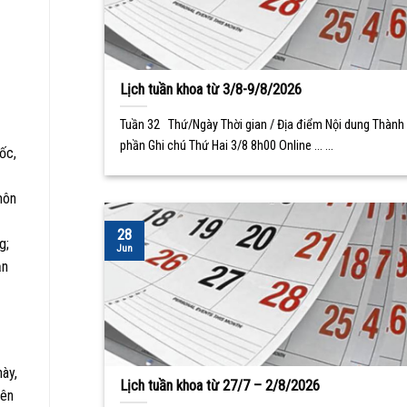
Lịch tuần khoa từ 3/8-9/8/2026
Tuần 32 Thứ/Ngày Thời gian / Địa điểm Nội dung Thành
phần Ghi chú Thứ Hai 3/8 8h00 Online ... ...
́c,
môn
28
g;
Jun
ạn
này,
Lịch tuần khoa từ 27/7 – 2/8/2026
rên