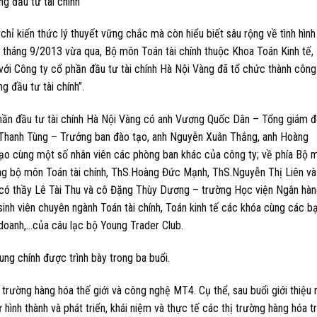
ng đầu tư tài chính”
chỉ kiến thức lý thuyết vững chắc mà còn hiểu biết sâu rộng về tình hình
g tháng 9/2013 vừa qua, Bộ môn Toán tài chính thuộc Khoa Toán Kinh tế,
với Công ty cổ phần đầu tư tài chính Hà Nội Vàng đã tổ chức thành công
g đầu tư tài chính”.
ần đầu tư tài chính Hà Nội Vàng có anh Vương Quốc Dân – Tổng giám đô
 Thanh Tùng – Trưởng ban đào tạo, anh Nguyễn Xuân Thắng, anh Hoàng
o cùng một số nhân viên các phòng ban khác của công ty; về phía Bộ 
ng bộ môn Toán tài chính, ThS.Hoàng Đức Mạnh, ThS.Nguyễn Thị Liên và
có thầy Lê Tài Thu và cô Đặng Thùy Dương – trường Học viện Ngân hàn
nh viên chuyên ngành Toán tài chính, Toán kinh tế các khóa cùng các b
h doanh,…của câu lạc bộ Young Trader Club.
dung chính được trình bày trong ba buổi.
ị trường hàng hóa thế giới và công nghệ MT4. Cụ thể, sau buổi giới thiệu 
 hình thành và phát triển, khái niệm và thực tế các thị trường hàng hóa t