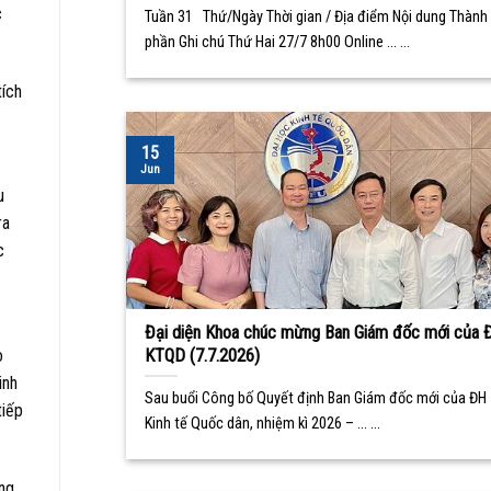
c
Tuần 31 Thứ/Ngày Thời gian / Địa điểm Nội dung Thành
phần Ghi chú Thứ Hai 27/7 8h00 Online ... ...
ích
15
Jun
u
ra
c
Đại diện Khoa chúc mừng Ban Giám đốc mới của 
o
KTQD (7.7.2026)
inh
Sau buổi Công bố Quyết định Ban Giám đốc mới của ĐH
tiếp
Kinh tế Quốc dân, nhiệm kì 2026 – ... ...
ộng