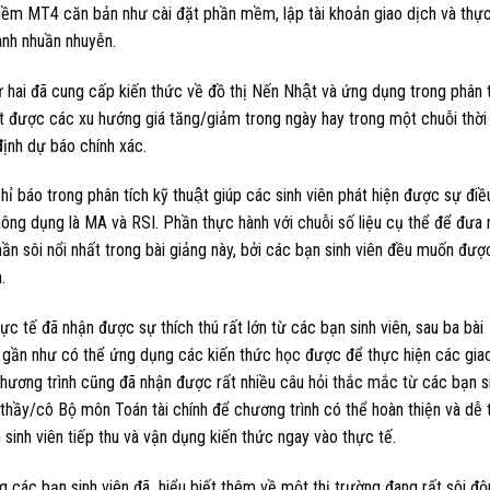
mềm MT4 căn bản như cài đặt phần mềm, lập tài khoản giao dịch và thự
ành nhuần nhuyễn.
hai đã cung cấp kiến thức về đồ thị Nến Nhật và ứng dụng trong phân t
biết được các xu hướng giá tăng/giảm trong ngày hay trong một chuỗi thời
ịnh dự báo chính xác.
ỉ báo trong phân tích kỹ thuật giúp các sinh viên phát hiện được sự điề
hông dụng là MA và RSI. Phần thực hành với chuỗi số liệu cụ thể để đưa 
ần sôi nổi nhất trong bài giảng này, bởi các bạn sinh viên đều muốn đượ
.
ực tế đã nhận được sự thích thú rất lớn từ các bạn sinh viên, sau ba bài
đã gần như có thể ứng dụng các kiến thức học được để thực hiện các gia
hương trình cũng đã nhận được rất nhiều câu hỏi thắc mắc từ các bạn s
 thầy/cô Bộ môn Toán tài chính để chương trình có thể hoàn thiện và dễ 
 sinh viên tiếp thu và vận dụng kiến thức ngay vào thực tế.
g các bạn sinh viên đã hiểu biết thêm về một thị trường đang rất sôi đ