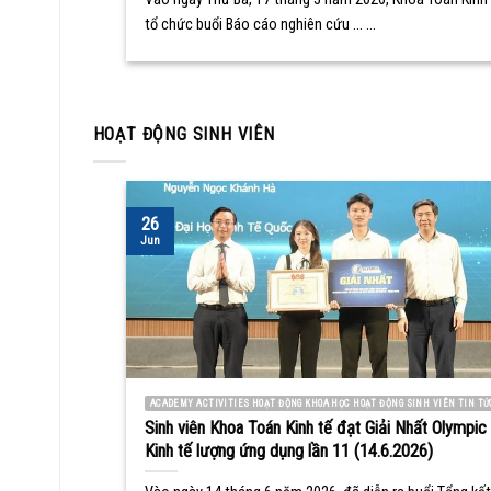
tổ chức buổi Báo cáo nghiên cứu ... ...
HOẠT ĐỘNG SINH VIÊN
26
Jun
ACADEMY ACTIVITIES HOẠT ĐỘNG KHOA HỌC HOẠT ĐỘNG SINH VIÊN TIN TỨ
Sinh viên Khoa Toán Kinh tế đạt Giải Nhất Olympic
Kinh tế lượng ứng dụng lần 11 (14.6.2026)