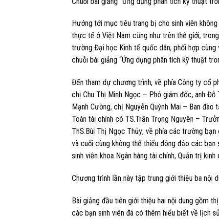
Chuỗi bài giảng ”Ứng dụng phân tích kỹ thuật tro
Hướng tới mục tiêu trang bị cho sinh viên không 
thực tế ở Việt Nam cũng như trên thế giới, tron
trường Đại học Kinh tế quốc dân, phối hợp cùng 
chuỗi bài giảng “Ứng dụng phân tích kỹ thuật tron
Đến tham dự chương trình, về phía Công ty cổ ph
chị Chu Thị Minh Ngọc – Phó giám đốc, anh Đỗ
Mạnh Cường, chị Nguyễn Quỳnh Mai – Ban đào tạ
Toán tài chính có TS.Trần Trọng Nguyên – Trưở
ThS.Bùi Thị Ngọc Thủy; về phía các trường bạn 
và cuối cùng không thể thiếu đông đảo các bạn si
sinh viên khoa Ngân hàng tài chính, Quản trị kin
Chương trình lần này tập trung giới thiệu ba nội 
Bài giảng đầu tiên giới thiệu hai nội dung gồm th
các bạn sinh viên đã có thêm hiểu biết về lịch sử