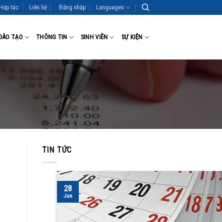
Hợp tác
Liên hệ
Đăng nhập
Languages
ĐÀO TẠO
THÔNG TIN
SINH VIÊN
SỰ KIỆN
TIN TỨC
28
Jun