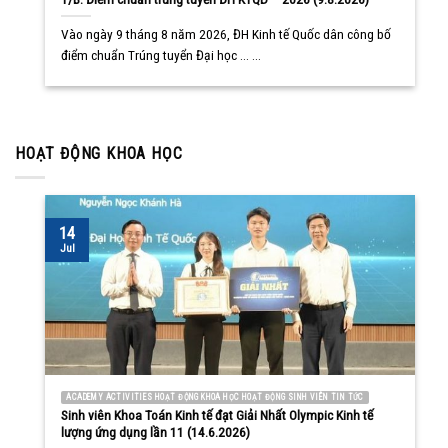
Vào ngày 9 tháng 8 năm 2026, ĐH Kinh tế Quốc dân công bố
điểm chuẩn Trúng tuyển Đại học ... ...
HOẠT ĐỘNG KHOA HỌC
14
Jul
ACADEMY ACTIVITIES HOẠT ĐỘNG KHOA HỌC HOẠT ĐỘNG SINH VIÊN TIN TỨC
Sinh viên Khoa Toán Kinh tế đạt Giải Nhất Olympic Kinh tế
lượng ứng dụng lần 11 (14.6.2026)