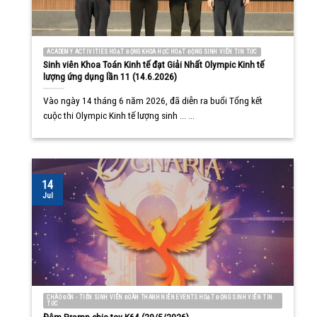
ACADEMY ACTIVITIES HOẠT ĐỘNG KHOA HỌC HOẠT ĐỘNG SINH VIÊN TIN TỨC
Sinh viên Khoa Toán Kinh tế đạt Giải Nhất Olympic Kinh tế
lượng ứng dụng lần 11 (14.6.2026)
Vào ngày 14 tháng 6 năm 2026, đã diễn ra buổi Tổng kết
cuộc thi Olympic Kinh tế lượng sinh ... ...
14
Jul
CHÀO ĐÓN - TIỄN SINH VIÊN ĐOÀN THANH NIÊN EVENTS HOẠT ĐỘNG SINH VIÊN TIN
TỨC
Đêm Promp chia tay K64 (29/5/2026)