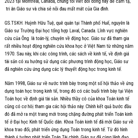
2023 tại Montréal, Canada, chúng tôi viết đôi dòng này để cảm tạ,
tri ân Giáo sư và chia sẻ nỗi đau mất mát của Gia đình.
GS.TSKH. Huỳnh Hữu Tuệ, quê quán tại Thành phố Huế, nguyên là
Giáo sư Trường Đại học tổng hợp Laval, Canada. Lĩnh vực nghiên
cứu của Ông là toán-lý, chuyên về động học. Giáo sư đã tham gia
rất nhiều hoạt động nghiên cứu khoa học ở Việt Nam từ những năm
1970. Sau này, khi các công trình, các sách về kinh tế, về định giá
tài sản có xu hướng sử dụng các phương trình động học, Giáo sư
đã nghiên cứu ứng dụng các lý thuyết động học trong kinh tế.
Năm 1998, Giáo sư về nước trình bày trong một số hội thảo về ứng
dụng toán học trong kinh tế, trong đó có các buổi trình bày tại Viện
Toán học về định giá tài sản. Nhiều thầy cô của khoa Toán kinh tế
cũng có cơ hôị tham gia các hội thảo này. Chính kết quả bước đầu
đó đã mở ra một trang mới trong chặng đường phát triển Toán kinh
tế ở Đại học Kinh tế Quốc dân. Khoa Toán kinh tế đã mời Giáo sư về
khoa trao đổi, phát triển ứng dụng Toán trong kinh tế. Từ đó hình
thành ý tưởng phát triển Toán Tài chính. Giáo sư đã cùng lãnh đạo