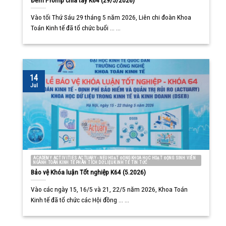
Vào tối Thứ Sáu 29 tháng 5 năm 2026, Liên chi đoàn Khoa
Toán Kinh tế đã tổ chức buổi ... ...
14
Jul
ACADEMY ACTIVITIES ACTUARY - NEU HOẠT ĐỘNG KHOA HỌC HOẠT ĐỘNG SINH VIÊN
NGÀNH TOÁN KINH TẾ PHÂN TÍCH DỮ LIỆU KINH TẾ TIN TỨC
Bảo vệ Khóa luận Tốt nghiệp K64 (5.2026)
Vào các ngày 15, 16/5 và 21, 22/5 năm 2026, Khoa Toán
Kinh tế đã tổ chức các Hội đồng ... ...