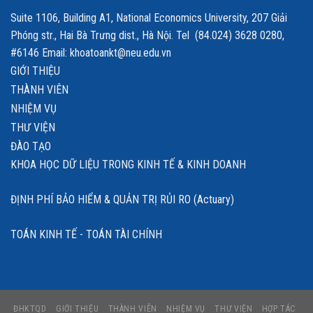
Suite 1106, Building A1, National Economics University, 207 Giải
Phóng str., Hai Bà Trưng dist., Hà Nội. Tel (84.024) 3628 0280,
#6146 Email: khoatoankt@neu.edu.vn
GIỚI THIỆU
THÀNH VIÊN
NHIỆM VỤ
THƯ VIỆN
ĐÀO TẠO
KHOA HỌC DỮ LIỆU TRONG KINH TẾ & KINH DOANH
ĐỊNH PHÍ BẢO HIỂM & QUẢN TRỊ RỦI RO (Actuary)
TOÁN KINH TẾ - TOÁN TÀI CHÍNH
ĐHKTQD
GIỚI THIỆU
THÀNH VIÊN
NHIỆM VỤ
THƯ VIỆN
HỢP TÁC