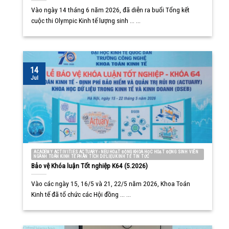
Vào ngày 14 tháng 6 năm 2026, đã diễn ra buổi Tổng kết
cuộc thi Olympic Kinh tế lượng sinh ... ...
14
Jul
ACADEMY ACTIVITIES ACTUARY - NEU HOẠT ĐỘNG KHOA HỌC HOẠT ĐỘNG SINH VIÊN
NGÀNH TOÁN KINH TẾ PHÂN TÍCH DỮ LIỆU KINH TẾ TIN TỨC
Bảo vệ Khóa luận Tốt nghiệp K64 (5.2026)
Vào các ngày 15, 16/5 và 21, 22/5 năm 2026, Khoa Toán
Kinh tế đã tổ chức các Hội đồng ... ...