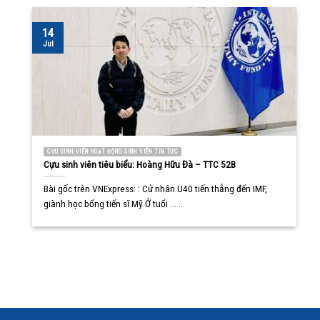
14
Jul
CỰU SINH VIÊN HOẠT ĐỘNG SINH VIÊN TIN TỨC
Cựu sinh viên tiêu biểu: Hoàng Hữu Đà – TTC 52B
Bài gốc trên VNExpress: : Cử nhân U40 tiến thẳng đến IMF,
giành học bổng tiến sĩ Mỹ Ở tuổi ... ...