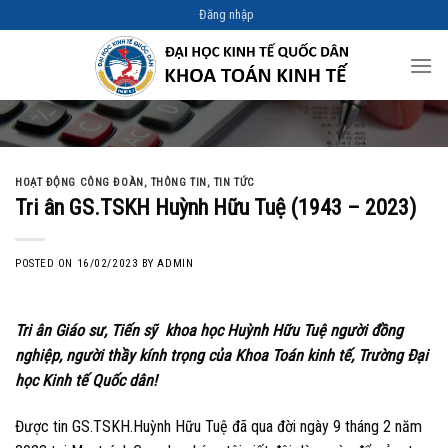
Skip
Đăng nhập
to
content
HOẠT ĐỘNG CÔNG ĐOÀN
,
THÔNG TIN
,
TIN TỨC
Tri ân GS.TSKH Huỳnh Hữu Tuệ (1943 – 2023)
POSTED ON
16/02/2023
BY
ADMIN
Tri ân Giáo sư, Tiến sỹ khoa học Huỳnh Hữu Tuệ người đồng
nghiệp, người thầy kính trọng của Khoa Toán kinh tế, Trường Đại
học Kinh tế Quốc dân!
Được tin GS.TSKH.Huỳnh Hữu Tuệ đã qua đời ngày 9 tháng 2 năm