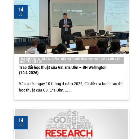
14
Jul
ACADEMY ACTIVITIES ACTUARY - NEU HOẠT ĐỘNG KHOA HỌC HOẠT ĐỘNG SINH VIÊN
HỢP TÁC TIN TỨC
Trao đổi học thuật của GS. Eris Ulm – ĐH Wellington
(10.4.2026)
Vào chiều ngày 10 tháng 4 năm 2026, đã diễn ra buổi trao đổi
học thuật của GS. Eris Ulm, ... ...
14
Jul