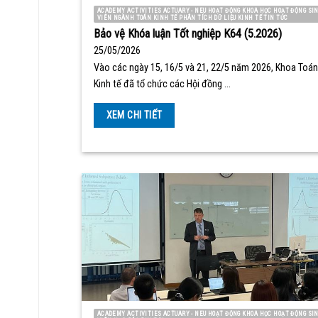
ACADEMY ACTIVITIES ACTUARY - NEU HOẠT ĐỘNG KHOA HỌC HOẠT ĐỘNG SI
VIÊN NGÀNH TOÁN KINH TẾ PHÂN TÍCH DỮ LIỆU KINH TẾ TIN TỨC
Bảo vệ Khóa luận Tốt nghiệp K64 (5.2026)
25/05/2026
Vào các ngày 15, 16/5 và 21, 22/5 năm 2026, Khoa Toán
Kinh tế đã tổ chức các Hội đồng …
XEM CHI TIẾT
ACADEMY ACTIVITIES ACTUARY - NEU HOẠT ĐỘNG KHOA HỌC HOẠT ĐỘNG SI