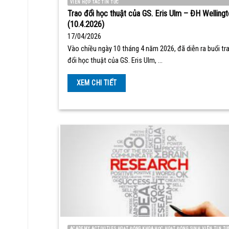
VIÊN HỢP TÁC TIN TỨC
Trao đổi học thuật của GS. Eris Ulm – ĐH Wellingt
(10.4.2026)
17/04/2026
Vào chiều ngày 10 tháng 4 năm 2026, đã diễn ra buổi tr
đổi học thuật của GS. Eris Ulm, …
XEM CHI TIẾT
ACADEMY ACTIVITIES HOẠT ĐỘNG KHOA HỌC HOẠT ĐỘNG SINH VIÊN TIN TỨ