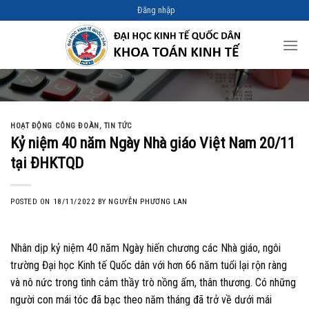
Skip
Đăng nhập
to
content
HOẠT ĐỘNG CÔNG ĐOÀN
,
TIN TỨC
Kỷ niệm 40 năm Ngày Nhà giáo Việt Nam 20/11
tại ĐHKTQD
POSTED ON
18/11/2022
BY
NGUYỄN PHƯƠNG LAN
Nhân dịp kỷ niệm 40 năm Ngày hiến chương các Nhà giáo, ngôi
trường Đại học Kinh tế Quốc dân với hơn 66 năm tuổi lại rộn ràng
và nô nức trong tình cảm thầy trò nồng ấm, thân thương. Có những
người con mái tóc đã bạc theo năm tháng đã trở về dưới mái