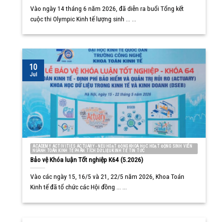
Vào ngày 14 tháng 6 năm 2026, đã diễn ra buổi Tổng kết
cuộc thi Olympic Kinh tế lượng sinh ... ...
10
Jul
ACADEMY ACTIVITIES ACTUARY - NEU HOẠT ĐỘNG KHOA HỌC HOẠT ĐỘNG SINH VIÊN
NGÀNH TOÁN KINH TẾ PHÂN TÍCH DỮ LIỆU KINH TẾ TIN TỨC
Bảo vệ Khóa luận Tốt nghiệp K64 (5.2026)
Vào các ngày 15, 16/5 và 21, 22/5 năm 2026, Khoa Toán
Kinh tế đã tổ chức các Hội đồng ... ...