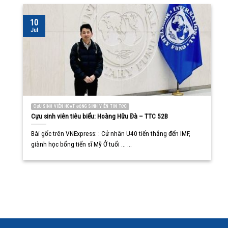
10
Jul
CỰU SINH VIÊN HOẠT ĐỘNG SINH VIÊN TIN TỨC
Cựu sinh viên tiêu biểu: Hoàng Hữu Đà – TTC 52B
Bài gốc trên VNExpress: : Cử nhân U40 tiến thẳng đến IMF,
giành học bổng tiến sĩ Mỹ Ở tuổi ... ...