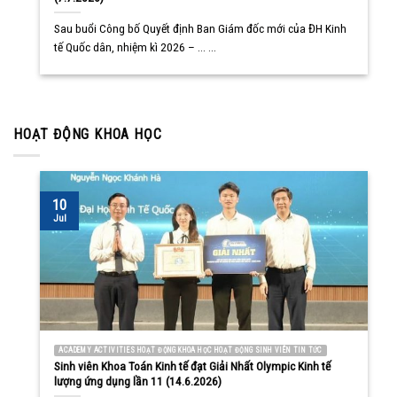
Sau buổi Công bố Quyết định Ban Giám đốc mới của ĐH Kinh
tế Quốc dân, nhiệm kì 2026 – ... ...
HOẠT ĐỘNG KHOA HỌC
10
Jul
ACADEMY ACTIVITIES HOẠT ĐỘNG KHOA HỌC HOẠT ĐỘNG SINH VIÊN TIN TỨC
Sinh viên Khoa Toán Kinh tế đạt Giải Nhất Olympic Kinh tế
lượng ứng dụng lần 11 (14.6.2026)