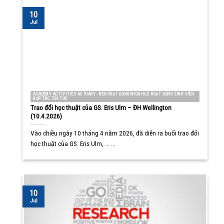
10
Jul
ACADEMY ACTIVITIES ACTUARY - NEU HOẠT ĐỘNG KHOA HỌC HOẠT ĐỘNG SINH VIÊN
HỢP TÁC TIN TỨC
Trao đổi học thuật của GS. Eris Ulm – ĐH Wellington
(10.4.2026)
Vào chiều ngày 10 tháng 4 năm 2026, đã diễn ra buổi trao đổi
học thuật của GS. Eris Ulm, ... ...
10
Jul