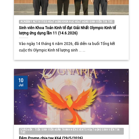
ACADEMY ACTIVITIES HOẠT ĐỘNG KHOA HỌC HOẠT ĐỘNG SINH VIÊN TIN TỨC
Sinh viên Khoa Toán Kinh tế đạt Giải Nhất Olympic Kinh tế
lượng ứng dụng lần 11 (14.6.2026)
Vào ngày 14 tháng 6 năm 2026, đã diễn ra buổi Tổng kết
cuộc thi Olympic Kinh tế lượng sinh ... ...
10
Jul
CHÀO ĐÓN - TIỄN SINH VIÊN ĐOÀN THANH NIÊN EVENTS HOẠT ĐỘNG SINH VIÊN TIN
TỨC
Đêm Promp chia tay K64 (29/5/2026)