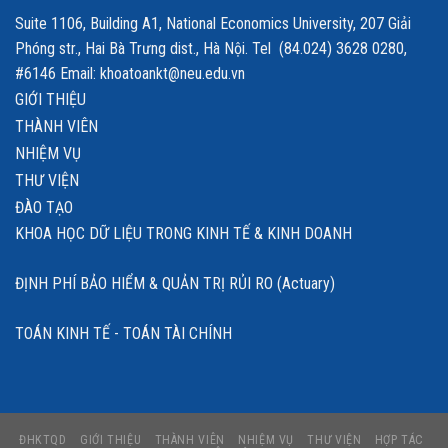
Suite 1106, Building A1, National Economics University, 207 Giải
Phóng str., Hai Bà Trưng dist., Hà Nội. Tel (84.024) 3628 0280,
#6146 Email: khoatoankt@neu.edu.vn
GIỚI THIỆU
THÀNH VIÊN
NHIỆM VỤ
THƯ VIỆN
ĐÀO TẠO
KHOA HỌC DỮ LIỆU TRONG KINH TẾ & KINH DOANH
ĐỊNH PHÍ BẢO HIỂM & QUẢN TRỊ RỦI RO (Actuary)
TOÁN KINH TẾ - TOÁN TÀI CHÍNH
ĐHKTQD
GIỚI THIỆU
THÀNH VIÊN
NHIỆM VỤ
THƯ VIỆN
HỢP TÁC