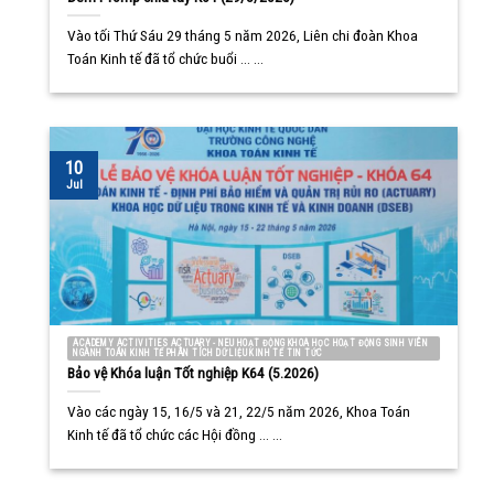
Vào tối Thứ Sáu 29 tháng 5 năm 2026, Liên chi đoàn Khoa
Toán Kinh tế đã tổ chức buổi ... ...
10
Jul
ACADEMY ACTIVITIES ACTUARY - NEU HOẠT ĐỘNG KHOA HỌC HOẠT ĐỘNG SINH VIÊN
NGÀNH TOÁN KINH TẾ PHÂN TÍCH DỮ LIỆU KINH TẾ TIN TỨC
Bảo vệ Khóa luận Tốt nghiệp K64 (5.2026)
Vào các ngày 15, 16/5 và 21, 22/5 năm 2026, Khoa Toán
Kinh tế đã tổ chức các Hội đồng ... ...