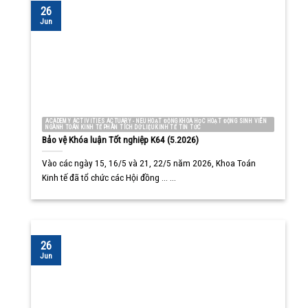
26
Jun
ACADEMY ACTIVITIES ACTUARY - NEU HOẠT ĐỘNG KHOA HỌC HOẠT ĐỘNG SINH VIÊN
NGÀNH TOÁN KINH TẾ PHÂN TÍCH DỮ LIỆU KINH TẾ TIN TỨC
Bảo vệ Khóa luận Tốt nghiệp K64 (5.2026)
Vào các ngày 15, 16/5 và 21, 22/5 năm 2026, Khoa Toán
Kinh tế đã tổ chức các Hội đồng ... ...
26
Jun