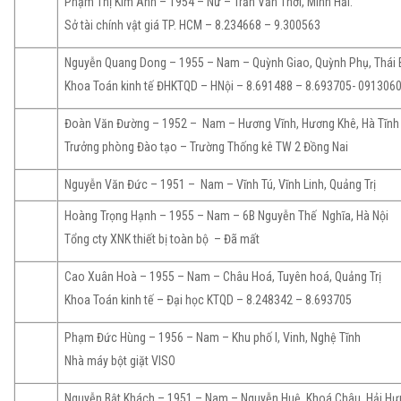
Phạm Thị Kim Anh – 1954 – Nữ – Trần Văn Thời, Minh Hải.
Sở tài chính vật giá TP. HCM – 8.234668 – 9.300563
Nguyễn Quang Dong – 1955 – Nam – Quỳnh Giao, Quỳnh Phụ, Thái 
Khoa Toán kinh tế ĐHKTQD – HNội – 8.691488 – 8.693705- 091306
Đoàn Văn Đường – 1952 – Nam – Hương Vĩnh, Hương Khê, Hà Tĩnh
Trưởng phòng Đào tạo – Trường Thống kê TW 2 Đồng Nai
Nguyễn Văn Đức – 1951 – Nam – Vĩnh Tú, Vĩnh Linh, Quảng Trị
Hoàng Trọng Hạnh – 1955 – Nam – 6B Nguyễn Thế Nghĩa, Hà Nội
Tổng cty XNK thiết bị toàn bộ – Đã mất
Cao Xuân Hoà – 1955 – Nam – Châu Hoá, Tuyên hoá, Quảng Trị
Khoa Toán kinh tế – Đại học KTQD – 8.248342 – 8.693705
Phạm Đức Hùng – 1956 – Nam – Khu phố I, Vinh, Nghệ Tĩnh
Nhà máy bột giặt VISO
Nguyễn Bật Khách – 1951 – Nam – Nguyễn Huệ, Khoá Châu, Hải Hư