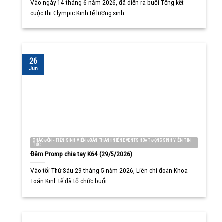
Vào ngày 14 tháng 6 năm 2026, đã diễn ra buổi Tổng kết
cuộc thi Olympic Kinh tế lượng sinh ... ...
26
Jun
CHÀO ĐÓN - TIỄN SINH VIÊN ĐOÀN THANH NIÊN EVENTS HOẠT ĐỘNG SINH VIÊN TIN
TỨC
Đêm Promp chia tay K64 (29/5/2026)
Vào tối Thứ Sáu 29 tháng 5 năm 2026, Liên chi đoàn Khoa
Toán Kinh tế đã tổ chức buổi ... ...