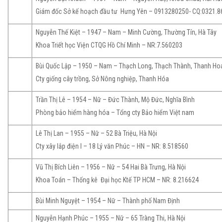
Giám đốc Sở kế hoạch đầu tư Hưng Yên – 0913280250- CQ:0321.8
Nguyễn Thế Kiệt – 1947 – Nam – Minh Cường, Thường Tín, Hà Tây
Khoa Triết học Viện CTQG Hồ Chí Minh – NR:7.560203
Bùi Quốc Lập – 1950 – Nam – Thạch Long, Thạch Thành, Thanh Ho
Cty giống cây trồng, Sở Nông nghiệp, Thanh Hóa
Trần Thị Lê – 1954 – Nữ – Đức Thành, Mộ Đức, Nghĩa Bình
Phòng bảo hiểm hàng hóa – Tổng cty Bảo hiểm Việt nam
Lê Thị Lan – 1955 – Nữ – 52 Bà Triệu, Hà Nội
Cty xây lắp điện I – 18 Lý văn Phúc – HN – NR: 8.518560
Vũ Thị Bích Liên – 1956 – Nữ – 54 Hai Bà Trưng, Hà Nội
Khoa Toán – Thống kê Đại học Ktế TP HCM – NR: 8.216624
Bùi Minh Nguyệt – 1954 – Nữ – Thành phố Nam Định
Nguyễn Hạnh Phúc – 1955 – Nữ – 65 Tràng Thi, Hà Nội