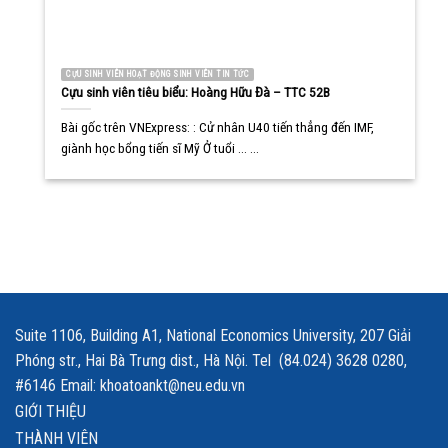
CỰU SINH VIÊN HOẠT ĐỘNG SINH VIÊN TIN TỨC
Cựu sinh viên tiêu biểu: Hoàng Hữu Đà – TTC 52B
Bài gốc trên VNExpress: : Cử nhân U40 tiến thẳng đến IMF,
giành học bổng tiến sĩ Mỹ Ở tuổi ... ...
Suite 1106, Building A1, National Economics University, 207 Giải
Phóng str., Hai Bà Trưng dist., Hà Nội. Tel (84.024) 3628 0280,
#6146 Email: khoatoankt@neu.edu.vn
GIỚI THIỆU
THÀNH VIÊN