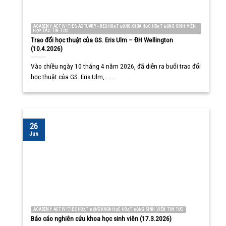
ACADEMY ACTIVITIES ACTUARY - NEU HOẠT ĐỘNG KHOA HỌC HOẠT ĐỘNG SINH VIÊN
HỢP TÁC TIN TỨC
Trao đổi học thuật của GS. Eris Ulm – ĐH Wellington
(10.4.2026)
Vào chiều ngày 10 tháng 4 năm 2026, đã diễn ra buổi trao đổi
học thuật của GS. Eris Ulm, ... ...
26
Jun
ACADEMY ACTIVITIES HOẠT ĐỘNG KHOA HỌC HOẠT ĐỘNG SINH VIÊN TIN TỨC
Báo cáo nghiên cứu khoa học sinh viên (17.3.2026)