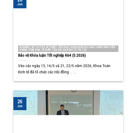
Jun
ACADEMY ACTIVITIES ACTUARY - NEU HOẠT ĐỘNG KHOA HỌC HOẠT ĐỘNG SINH VIÊN
NGÀNH TOÁN KINH TẾ PHÂN TÍCH DỮ LIỆU KINH TẾ TIN TỨC
Bảo vệ Khóa luận Tốt nghiệp K64 (5.2026)
Vào các ngày 15, 16/5 và 21, 22/5 năm 2026, Khoa Toán
Kinh tế đã tổ chức các Hội đồng ... ...
26
Jun