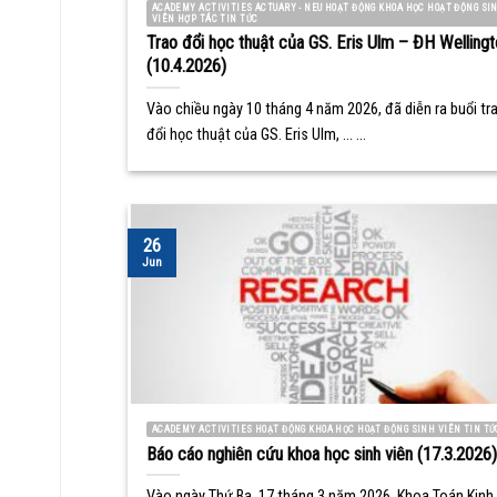
ACADEMY ACTIVITIES ACTUARY - NEU HOẠT ĐỘNG KHOA HỌC HOẠT ĐỘNG SI
VIÊN HỢP TÁC TIN TỨC
Trao đổi học thuật của GS. Eris Ulm – ĐH Wellingt
(10.4.2026)
Vào chiều ngày 10 tháng 4 năm 2026, đã diễn ra buổi tr
đổi học thuật của GS. Eris Ulm, ... ...
26
Jun
ACADEMY ACTIVITIES HOẠT ĐỘNG KHOA HỌC HOẠT ĐỘNG SINH VIÊN TIN TỨ
Báo cáo nghiên cứu khoa học sinh viên (17.3.2026)
Vào ngày Thứ Ba, 17 tháng 3 năm 2026, Khoa Toán Kinh 