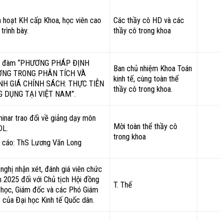
h hoạt KH cấp Khoa, học viên cao
Các thầy cô HD và các
trình bày.
thầy cô trong khoa
a đàm “PHƯƠNG PHÁP ĐỊNH
Ban chủ nhiệm Khoa Toán
ỢNG TRONG PHÂN TÍCH VÀ
kinh tế, cùng toàn thể
H GIÁ CHÍNH SÁCH: THỰC TIỄN
thầy cô trong khoa.
 DỤNG TẠI VIỆT NAM”.
inar trao đổi về giảng dạy môn
Mời toàn thể thầy cô
DL.
trong khoa
 cáo: ThS Lương Văn Long
 nghị nhận xét, đánh giá viên chức
 2025 đối với Chủ tịch Hội đồng
T. Thế
 học, Giám đốc và các Phó Giám
 của Đại học Kinh tế Quốc dân.