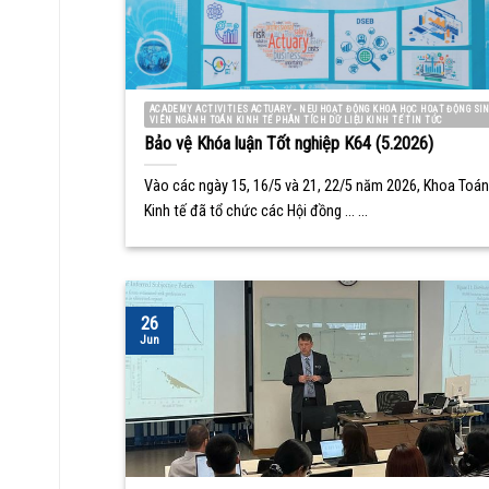
ACADEMY ACTIVITIES ACTUARY - NEU HOẠT ĐỘNG KHOA HỌC HOẠT ĐỘNG SI
VIÊN NGÀNH TOÁN KINH TẾ PHÂN TÍCH DỮ LIỆU KINH TẾ TIN TỨC
Bảo vệ Khóa luận Tốt nghiệp K64 (5.2026)
Vào các ngày 15, 16/5 và 21, 22/5 năm 2026, Khoa Toán
Kinh tế đã tổ chức các Hội đồng ... ...
26
Jun