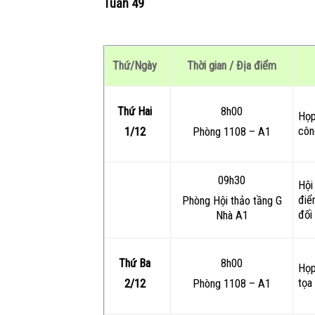
Tuần 49
Thứ/Ngày
Thời gian / Địa điểm
Thứ Hai
8h00
Họp
côn
1/12
Phòng 1108 – A1
09h30
Hội
điể
Phòng Hội thảo tầng G
đối
Nhà A1
Thứ Ba
8h00
Họp
tọa
2/12
Phòng 1108 – A1