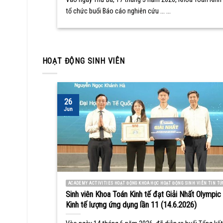
tổ chức buổi Báo cáo nghiên cứu ... ...
HOẠT ĐỘNG SINH VIÊN
26
Jun
ACADEMY ACTIVITIES HOẠT ĐỘNG KHOA HỌC HOẠT ĐỘNG SINH VIÊN TIN TỨ
Sinh viên Khoa Toán Kinh tế đạt Giải Nhất Olympic
Kinh tế lượng ứng dụng lần 11 (14.6.2026)