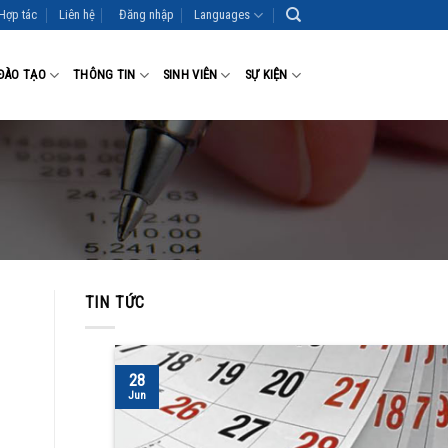
Hợp tác
Liên hệ
Đăng nhập
Languages
ĐÀO TẠO
THÔNG TIN
SINH VIÊN
SỰ KIỆN
TIN TỨC
28
Jun