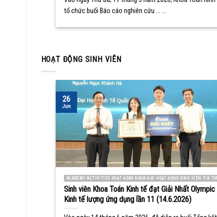
tổ chức buổi Báo cáo nghiên cứu ... ...
HOẠT ĐỘNG SINH VIÊN
26
Jun
ACADEMY ACTIVITIES HOẠT ĐỘNG KHOA HỌC HOẠT ĐỘNG SINH VIÊN TIN TỨ
Sinh viên Khoa Toán Kinh tế đạt Giải Nhất Olympic
Kinh tế lượng ứng dụng lần 11 (14.6.2026)