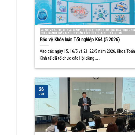
ACADEMY ACTIVITIES ACTUARY - NEU HOẠT ĐỘNG KHOA HỌC HOẠT ĐỘNG SI
VIÊN NGÀNH TOÁN KINH TẾ PHÂN TÍCH DỮ LIỆU KINH TẾ TIN TỨC
Bảo vệ Khóa luận Tốt nghiệp K64 (5.2026)
Vào các ngày 15, 16/5 và 21, 22/5 năm 2026, Khoa Toán
Kinh tế đã tổ chức các Hội đồng ... ...
26
Jun