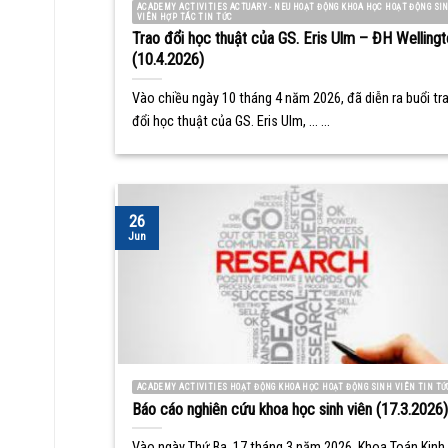
ACADEMY ACTIVITIES ACTUARY - NEU HOẠT ĐỘNG KHOA HỌC HOẠT ĐỘNG SI
VIÊN HỢP TÁC TIN TỨC
Trao đổi học thuật của GS. Eris Ulm – ĐH Wellingt
(10.4.2026)
Vào chiều ngày 10 tháng 4 năm 2026, đã diễn ra buổi tr
đổi học thuật của GS. Eris Ulm, ... ...
26
Jun
ACADEMY ACTIVITIES HOẠT ĐỘNG KHOA HỌC HOẠT ĐỘNG SINH VIÊN TIN TỨ
Báo cáo nghiên cứu khoa học sinh viên (17.3.2026)
Vào ngày Thứ Ba, 17 tháng 3 năm 2026, Khoa Toán Kinh 