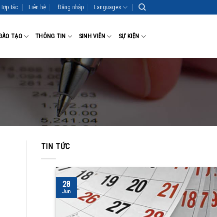
Hợp tác
Liên hệ
Đăng nhập
Languages
ĐÀO TẠO
THÔNG TIN
SINH VIÊN
SỰ KIỆN
TIN TỨC
28
Jun