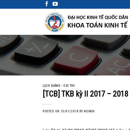
Skip
to
content
LỊCH GIẢNG - COI THI
[TCB] TKB kỳ II 2017 – 2018
POSTED ON
15/01/2018
BY
ADMIN