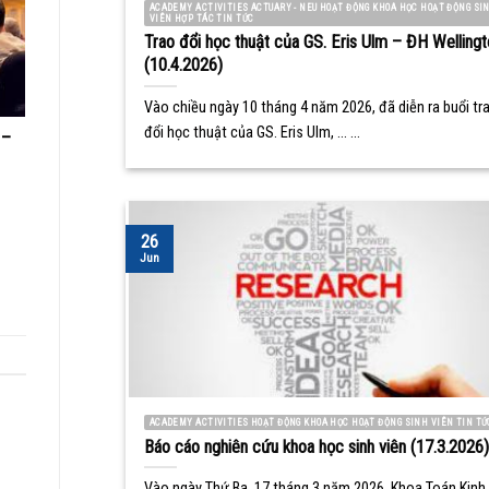
ACADEMY ACTIVITIES ACTUARY - NEU HOẠT ĐỘNG KHOA HỌC HOẠT ĐỘNG SI
VIÊN HỢP TÁC TIN TỨC
Trao đổi học thuật của GS. Eris Ulm – ĐH Wellingt
(10.4.2026)
Vào chiều ngày 10 tháng 4 năm 2026, đã diễn ra buổi tr
đổi học thuật của GS. Eris Ulm, ... ...
 –
26
Jun
ACADEMY ACTIVITIES HOẠT ĐỘNG KHOA HỌC HOẠT ĐỘNG SINH VIÊN TIN TỨ
Báo cáo nghiên cứu khoa học sinh viên (17.3.2026)
Vào ngày Thứ Ba, 17 tháng 3 năm 2026, Khoa Toán Kinh 