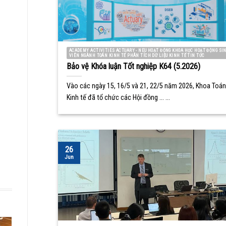
ACADEMY ACTIVITIES ACTUARY - NEU HOẠT ĐỘNG KHOA HỌC HOẠT ĐỘNG SI
VIÊN NGÀNH TOÁN KINH TẾ PHÂN TÍCH DỮ LIỆU KINH TẾ TIN TỨC
Bảo vệ Khóa luận Tốt nghiệp K64 (5.2026)
Vào các ngày 15, 16/5 và 21, 22/5 năm 2026, Khoa Toán
Kinh tế đã tổ chức các Hội đồng ... ...
26
Jun