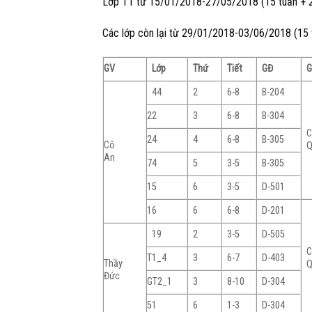
Lớp T1 từ 15/01/2018-27/05/2018 (15 tuần + 2
Các lớp còn lại từ 29/01/2018-03/06/2018 (15 t
GV
Lớp
Thứ
Tiết
GĐ
44
2
6-8
B-204
22
3
6-8
B-304
24
4
6-8
B-305
Cô
Q
An
74
5
3-5
B-305
15
6
3-5
D-501
16
6
6-8
D-201
19
2
3-5
D-505
T1_4
3
6-7
D-403
Thầy
Q
Đức
GT2_1
3
8-10
D-304
51
6
1-3
D-304