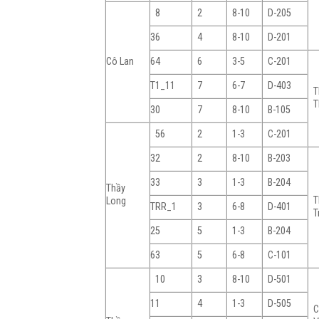
8
2
8-10
D-205
36
4
8-10
D-201
Cô Lan
64
6
3-5
C-201
T1_11
7
6-7
D-403
T
T
30
7
8-10
B-105
56
2
1-3
C-201
32
2
8-10
B-203
33
3
1-3
B-204
Thầy
T
Long
TRR_1
3
6-8
D-401
T
25
5
1-3
B-204
63
5
6-8
C-101
10
3
8-10
D-501
11
4
1-3
D-505