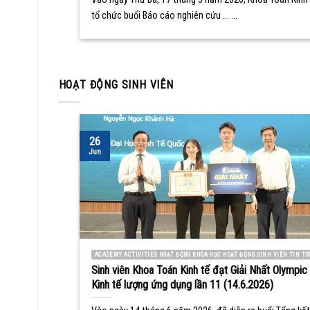
tổ chức buổi Báo cáo nghiên cứu ... ...
HOẠT ĐỘNG SINH VIÊN
26
Jun
ACADEMY ACTIVITIES HOẠT ĐỘNG KHOA HỌC HOẠT ĐỘNG SINH VIÊN TIN TỨ
Sinh viên Khoa Toán Kinh tế đạt Giải Nhất Olympic
Kinh tế lượng ứng dụng lần 11 (14.6.2026)