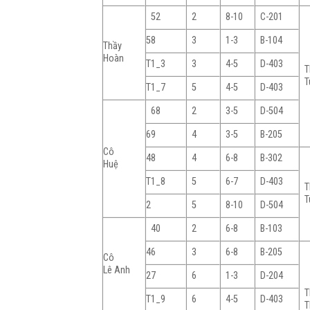
52
2
8-10
C-201
58
3
1-3
B-104
Thầy
Hoàn
T1_3
3
4-5
D-403
T
T
T1_7
5
4-5
D-403
68
2
3-5
D-504
69
4
3-5
B-205
Cô
48
4
6-8
B-302
Huệ
T1_8
5
6-7
D-403
T
T
2
5
8-10
D-504
40
2
6-8
B-103
46
3
6-8
B-205
Cô
Lê Anh
27
6
1-3
D-204
T
T1_9
6
4-5
D-403
T