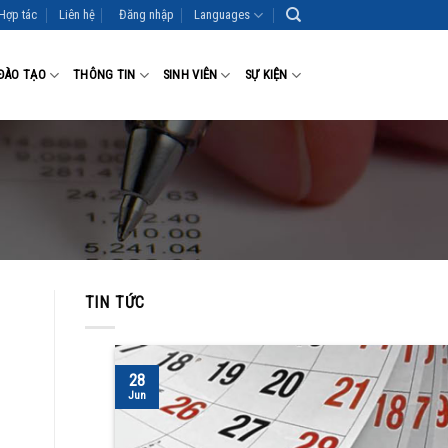
Hợp tác
Liên hệ
Đăng nhập
Languages
ĐÀO TẠO
THÔNG TIN
SINH VIÊN
SỰ KIỆN
TIN TỨC
28
Jun