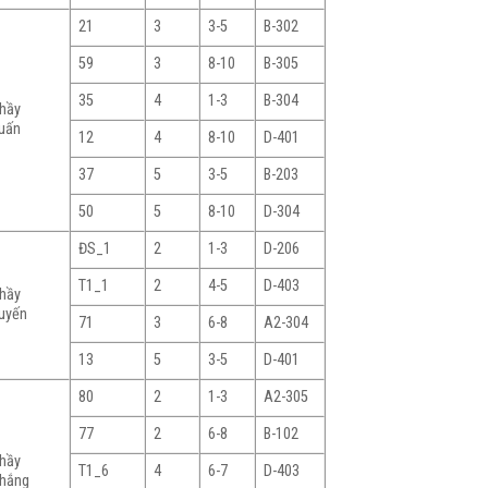
21
3
3-5
B-302
59
3
8-10
B-305
35
4
1-3
B-304
hầy
uấn
12
4
8-10
D-401
37
5
3-5
B-203
50
5
8-10
D-304
ĐS_1
2
1-3
D-206
T1_1
2
4-5
D-403
hầy
uyến
71
3
6-8
A2-304
13
5
3-5
D-401
80
2
1-3
A2-305
77
2
6-8
B-102
hầy
T1_6
4
6-7
D-403
hắng