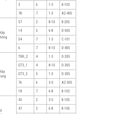
3
6
1-3
B-103
78
7
1-3
A2-405
57
2
8-10
B-205
14
5
6-8
D-505
hầy
hông
54
7
1-3
C-101
6
7
8-10
D-405
TRR_2
4
1-3
D-205
GT3_1
4
8-10
D-305
hầy
GT3_2
5
1-3
D-305
rung
76
6
3-5
A2-305
18
7
6-8
B-102
43
2
3-5
B-105
47
2
6-8
B-105
Cô