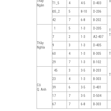
Thầy
V
T1_5
4
4-5
D-403
Ngân
ĐS_2
5
8-10
D-206
42
7
6-8
B-202
1
5
1-3
D-205
T
T
7
2
1-3
A2-407
Thầy
9
3
1-3
D-405
Nghĩa
60
4
1-3
B-305
T
29
7
1-3
B-102
45
3
3-5
B-203
T
23
4
1-3
B-303
Cô
39
6
3-5
D-401
Q. Anh
17
7
3-5
D-504
67
7
6-8
B-303