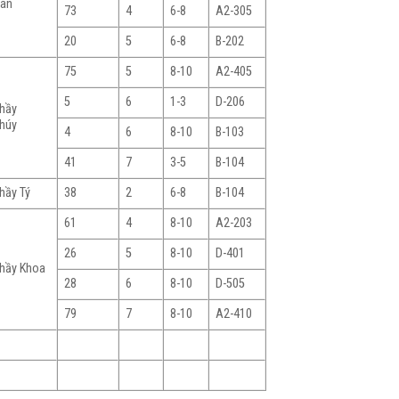
ân
73
4
6-8
A2-305
20
5
6-8
B-202
75
5
8-10
A2-405
5
6
1-3
D-206
hầy
húy
4
6
8-10
B-103
41
7
3-5
B-104
hầy Tý
38
2
6-8
B-104
61
4
8-10
A2-203
26
5
8-10
D-401
hầy Khoa
28
6
8-10
D-505
79
7
8-10
A2-410