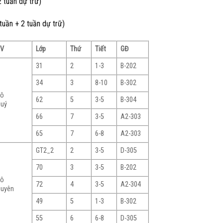
 tuần dự trữ)
uần + 2 tuần dự trữ)
GV
Lớp
Thứ
Tiết
GĐ
31
2
1-3
B-202
34
3
8-10
B-302
Cô
62
5
3-5
B-304
uý
66
7
3-5
A2-303
65
7
6-8
A2-303
GT2_2
2
3-5
D-305
70
3
3-5
B-202
Cô
72
4
3-5
A2-304
uyên
49
5
1-3
B-302
55
6
6-8
D-305