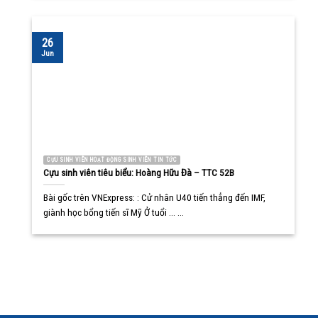
26
Jun
CỰU SINH VIÊN HOẠT ĐỘNG SINH VIÊN TIN TỨC
Cựu sinh viên tiêu biểu: Hoàng Hữu Đà – TTC 52B
Bài gốc trên VNExpress: : Cử nhân U40 tiến thẳng đến IMF,
giành học bổng tiến sĩ Mỹ Ở tuổi ... ...