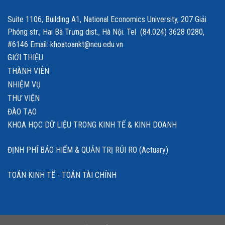
Suite 1106, Building A1, National Economics University, 207 Giải
Phóng str., Hai Bà Trưng dist., Hà Nội. Tel (84.024) 3628 0280,
#6146 Email: khoatoankt@neu.edu.vn
GIỚI THIỆU
THÀNH VIÊN
NHIỆM VỤ
THƯ VIỆN
ĐÀO TẠO
KHOA HỌC DỮ LIỆU TRONG KINH TẾ & KINH DOANH
ĐỊNH PHÍ BẢO HIỂM & QUẢN TRỊ RỦI RO (Actuary)
TOÁN KINH TẾ - TOÁN TÀI CHÍNH