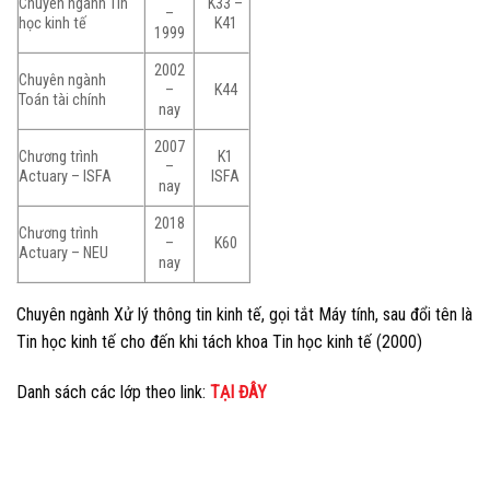
Chuyên ngành Tin
K33 –
–
học kinh tế
K41
1999
2002
Chuyên ngành
–
K44
Toán tài chính
nay
2007
Chương trình
K1
–
Actuary – ISFA
ISFA
nay
2018
Chương trình
–
K60
Actuary – NEU
nay
Chuyên ngành Xử lý thông tin kinh tế, gọi tắt Máy tính, sau đổi tên là
Tin học kinh tế cho đến khi tách khoa Tin học kinh tế (2000)
Danh sách các lớp theo link:
TẠI ĐÂY