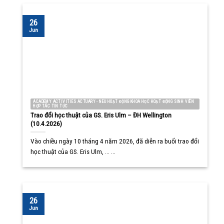
26
Jun
ACADEMY ACTIVITIES ACTUARY - NEU HOẠT ĐỘNG KHOA HỌC HOẠT ĐỘNG SINH VIÊN
HỢP TÁC TIN TỨC
Trao đổi học thuật của GS. Eris Ulm – ĐH Wellington
(10.4.2026)
Vào chiều ngày 10 tháng 4 năm 2026, đã diễn ra buổi trao đổi
học thuật của GS. Eris Ulm, ... ...
26
Jun