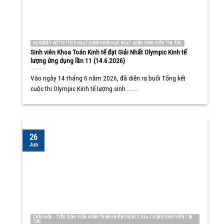
ACADEMY ACTIVITIES HOẠT ĐỘNG KHOA HỌC HOẠT ĐỘNG SINH VIÊN TIN TỨC
Sinh viên Khoa Toán Kinh tế đạt Giải Nhất Olympic Kinh tế
lượng ứng dụng lần 11 (14.6.2026)
Vào ngày 14 tháng 6 năm 2026, đã diễn ra buổi Tổng kết
cuộc thi Olympic Kinh tế lượng sinh ... ...
26
Jun
CHÀO ĐÓN - TIỄN SINH VIÊN ĐOÀN THANH NIÊN EVENTS HOẠT ĐỘNG SINH VIÊN TIN
TỨC