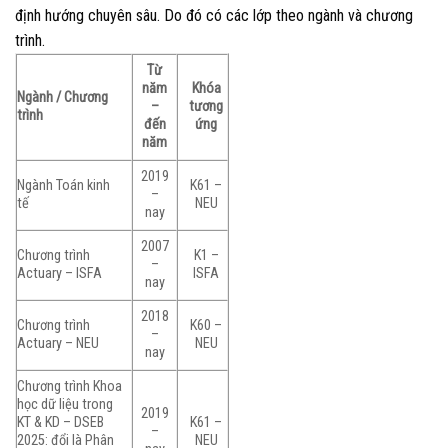
định hướng chuyên sâu. Do đó có các lớp theo ngành và chương
trình.
Từ
năm
Khóa
Ngành / Chương
–
tương
trình
đến
ứng
năm
2019
Ngành Toán kinh
K61 –
–
tế
NEU
nay
2007
Chương trình
K1 –
–
Actuary – ISFA
ISFA
nay
2018
Chương trình
K60 –
–
Actuary – NEU
NEU
nay
Chương trình Khoa
học dữ liệu trong
2019
KT & KD – DSEB
K61 –
–
2025: đổi là Phân
NEU