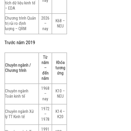
nay
tích dữ liệu kinh tế
– EDA
Chương trình Quản
2026
K68 –
trị rủi ro định
–
NEU
lượng – QRM
nay
Trước năm 2019
Từ
năm
Khóa
Chuyên ngành /
–
tương
Chương trình
đến
ứng
năm
1968
Chuyên ngành
K10 –
–
Toán kinh tế
NEU
nay
1972
Chuyên ngành Xử
K14 –
–
lý TT Kinh tế
K20
1978
1991