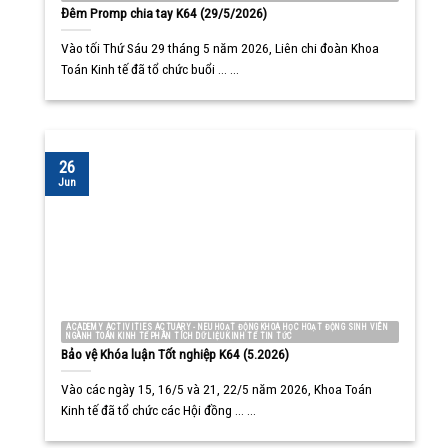
Đêm Promp chia tay K64 (29/5/2026)
Vào tối Thứ Sáu 29 tháng 5 năm 2026, Liên chi đoàn Khoa
Toán Kinh tế đã tổ chức buổi ... ...
26
Jun
ACADEMY ACTIVITIES ACTUARY - NEU HOẠT ĐỘNG KHOA HỌC HOẠT ĐỘNG SINH VIÊN
NGÀNH TOÁN KINH TẾ PHÂN TÍCH DỮ LIỆU KINH TẾ TIN TỨC
Bảo vệ Khóa luận Tốt nghiệp K64 (5.2026)
Vào các ngày 15, 16/5 và 21, 22/5 năm 2026, Khoa Toán
Kinh tế đã tổ chức các Hội đồng ... ...