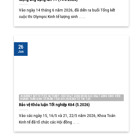
Vào ngày 14 tháng 6 năm 2026, đã diễn ra buổi Tổng kết
cuộc thi Olympic Kinh tế lượng sinh ... ...
26
Jun
ACADEMY ACTIVITIES ACTUARY - NEU HOẠT ĐỘNG KHOA HỌC HOẠT ĐỘNG SINH VIÊN
NGÀNH TOÁN KINH TẾ PHÂN TÍCH DỮ LIỆU KINH TẾ TIN TỨC
Bảo vệ Khóa luận Tốt nghiệp K64 (5.2026)
Vào các ngày 15, 16/5 và 21, 22/5 năm 2026, Khoa Toán
Kinh tế đã tổ chức các Hội đồng ... ...