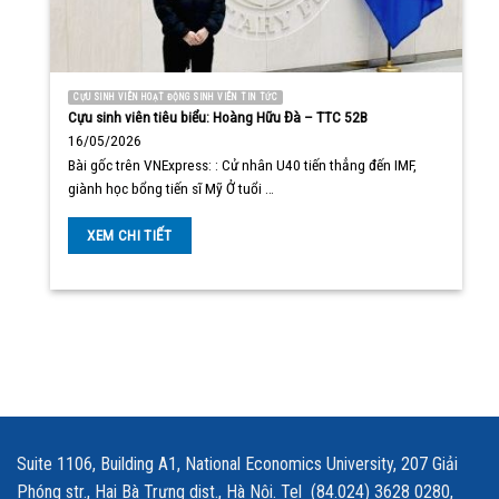
CỰU SINH VIÊN HOẠT ĐỘNG SINH VIÊN TIN TỨC
Cựu sinh viên tiêu biểu: Hoàng Hữu Đà – TTC 52B
16/05/2026
Bài gốc trên VNExpress: : Cử nhân U40 tiến thẳng đến IMF,
giành học bổng tiến sĩ Mỹ Ở tuổi …
XEM CHI TIẾT
Suite 1106, Building A1, National Economics University, 207 Giải
Phóng str., Hai Bà Trưng dist., Hà Nội. Tel (84.024) 3628 0280,