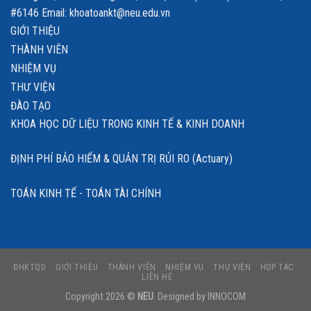
#6146 Email: khoatoankt@neu.edu.vn
GIỚI THIỆU
THÀNH VIÊN
NHIỆM VỤ
THƯ VIỆN
ĐÀO TẠO
KHOA HỌC DỮ LIỆU TRONG KINH TẾ & KINH DOANH
ĐỊNH PHÍ BẢO HIỂM & QUẢN TRỊ RỦI RO (Actuary)
TOÁN KINH TẾ - TOÁN TÀI CHÍNH
ĐHKTQD
GIỚI THIỆU
THÀNH VIÊN
NHIỆM VỤ
THƯ VIỆN
HỢP TÁC
LIÊN HỆ
Copyright 2026 ©
NEU
. Designed by
INNOCOM