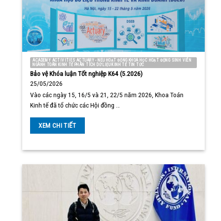
ACADEMY ACTIVITIES ACTUARY - NEU HOẠT ĐỘNG KHOA HỌC HOẠT ĐỘNG SINH VIÊN
NGÀNH TOÁN KINH TẾ PHÂN TÍCH DỮ LIỆU KINH TẾ TIN TỨC
Bảo vệ Khóa luận Tốt nghiệp K64 (5.2026)
25/05/2026
Vào các ngày 15, 16/5 và 21, 22/5 năm 2026, Khoa Toán
Kinh tế đã tổ chức các Hội đồng …
XEM CHI TIẾT