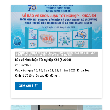
ACADEMY ACTIVITIES ACTUARY - NEU HOẠT ĐỘNG KHOA HỌC HOẠT ĐỘNG SINH VIÊN
NGÀNH TOÁN KINH TẾ PHÂN TÍCH DỮ LIỆU KINH TẾ TIN TỨC
Bảo vệ Khóa luận Tốt nghiệp K64 (5.2026)
25/05/2026
Vào các ngày 15, 16/5 và 21, 22/5 năm 2026, Khoa Toán
Kinh tế đã tổ chức các Hội đồng …
XEM CHI TIẾT