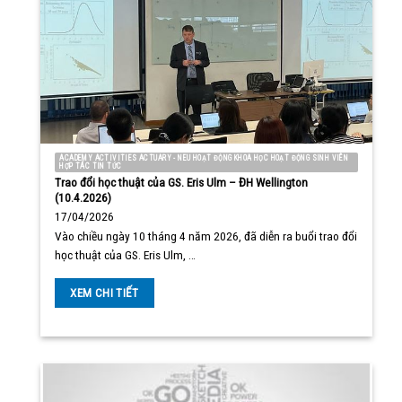
ACADEMY ACTIVITIES ACTUARY - NEU HOẠT ĐỘNG KHOA HỌC HOẠT ĐỘNG SINH VIÊN
HỢP TÁC TIN TỨC
Trao đổi học thuật của GS. Eris Ulm – ĐH Wellington
(10.4.2026)
17/04/2026
Vào chiều ngày 10 tháng 4 năm 2026, đã diễn ra buổi trao đổi
học thuật của GS. Eris Ulm, …
XEM CHI TIẾT