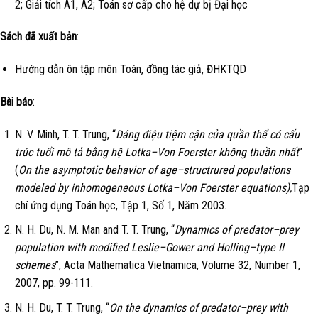
2; Giải tích A1, A2; Toán sơ cấp cho hệ dự bị Đại học
Sách đã xuất bản
:
Hướng dẫn ôn tập môn Toán, đồng tác giả, ĐHKTQD
Bài báo
:
N. V. Minh, T. T. Trung, “
Dáng điệu tiệm cận của quần thể có cấu
trúc tuổi mô tả bằng hệ Lotka–Von Foerster không thuần nhất
”
(
On the asymptotic behavior of age–structrured populations
modeled by inhomogeneous Lotka–Von Foerster equations),
Tạp
chí ứng dụng Toán học, Tập 1, Số 1, Năm 2003.
N. H. Du, N. M. Man and T. T. Trung, “
Dynamics of predator–prey
population with modified Leslie–Gower and Holling–type II
schemes
”, Acta Mathematica Vietnamica, Volume 32, Number 1,
2007, pp. 99-111.
N. H. Du, T. T. Trung, “
On the dynamics of predator–prey with