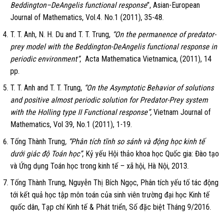
Beddington–DeAngelis functional response
”, Asian-European
Journal of Mathematics, Vol.4. No.1 (2011), 35-48.
T. T. Anh, N. H. Du and T. T. Trung,
“On the permanence of predator-
prey model with the Beddington-DeAngelis functional response in
periodic environment”
, Acta Mathematica Vietnamica, (2011), 14
pp.
T. T. Anh and T. T. Trung,
“On the Asymptotic Behavior of solutions
and positive almost periodic solution for Predator-Prey system
with the Holling type II Functional response”,
Vietnam Journal of
Mathematics, Vol 39, No.1 (2011), 1-19.
Tống Thành Trung
, “Phân tích tĩnh so sánh và động học kinh tế
dưới giác độ Toán học”
, Kỷ yếu Hội thảo khoa học Quốc gia: Đào tạo
và Ứng dụng Toán học trong kinh tế – xã hội, Hà Nội, 2013.
Tống Thành Trung, Nguyễn Thị Bích Ngọc, Phân tích yếu tố tác động
tới kết quả học tập môn toán của sinh viên trường đại học Kinh tế
quốc dân, Tạp chí Kinh tế & Phát triển, Số đặc biệt Tháng 9/2016.