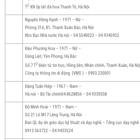
2
T
XN ốp lát đá hoa Thanh Trì, Hà Nội
Nguyễn Hồng Hạnh – 1971 – Nữ –
Phòng 316, B1, Thanh Xuân Bắc, Hà Nội
Kho Bạc Nhà nước Hà nội – 04.5540023 – 04.9345952
Đào Phương Hoa – 1971 – Nữ –
Dũng Liệt, Yên Phong, Hà Bắc
2
Số 7 T
Điện tử tin học, Hồng liên, Nhân chính, Thanh Xuân, Hà Nộ
Công ty thông tin di động (VMS ) – 0903.220001
Đặng Tuấn Hiệp – 1967 – Nam –
Hà nội – Bộ Tài chính04.8628856 – 04.9330558
Đỗ Minh Hoài – 1971 – Nam –
Số 21 Lô M17 Láng Trung, Hà Nội
Ban QL dự án giáo dục kỹ thuật và dạy nghề – Tổng cục dạy nghề
0913.563722 – 04.9433524