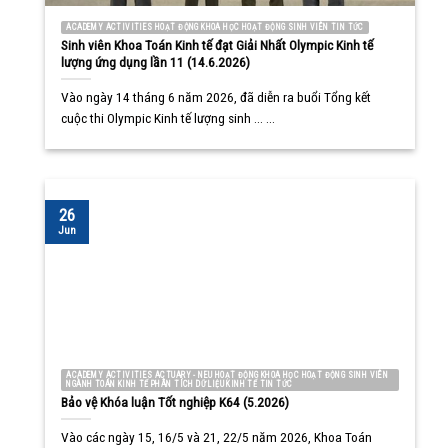
ACADEMY ACTIVITIES HOẠT ĐỘNG KHOA HỌC HOẠT ĐỘNG SINH VIÊN TIN TỨC
Sinh viên Khoa Toán Kinh tế đạt Giải Nhất Olympic Kinh tế
lượng ứng dụng lần 11 (14.6.2026)
Vào ngày 14 tháng 6 năm 2026, đã diễn ra buổi Tổng kết
cuộc thi Olympic Kinh tế lượng sinh ... ...
26
Jun
ACADEMY ACTIVITIES ACTUARY - NEU HOẠT ĐỘNG KHOA HỌC HOẠT ĐỘNG SINH VIÊN
NGÀNH TOÁN KINH TẾ PHÂN TÍCH DỮ LIỆU KINH TẾ TIN TỨC
Bảo vệ Khóa luận Tốt nghiệp K64 (5.2026)
Vào các ngày 15, 16/5 và 21, 22/5 năm 2026, Khoa Toán