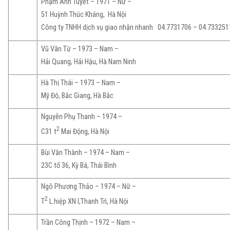
Phạm Ánh Tuyết – 1971 – Nữ –
51 Huỳnh Thúc Kháng, Hà Nội
Công ty TNHH dịch vụ giao nhận nhanh 04.7731706 – 04.733251
Vũ Văn Từ – 1973 – Nam –
Hải Quang, Hải Hậu, Hà Nam Ninh
Hà Thị Thái – 1973 – Nam –
Mỹ Độ, Bắc Giang, Hà Bắc
Nguyễn Phụ Thanh – 1974 –
2
C31 t
Mai Động, Hà Nội
Bùi Văn Thành – 1974 – Nam –
23C tổ 36, Kỳ Bá, Thái Bình
Ngô Phương Thảo – 1974 – Nữ –
2
T
L.hiệp XN I,Thanh Trì, Hà Nội
Trần Công Thịnh – 1972 – Nam –