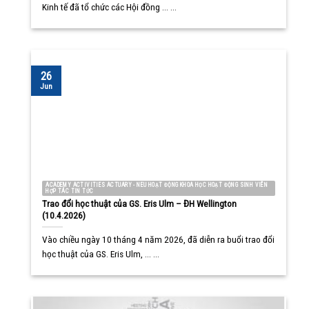
Kinh tế đã tổ chức các Hội đồng ... ...
26
Jun
ACADEMY ACTIVITIES ACTUARY - NEU HOẠT ĐỘNG KHOA HỌC HOẠT ĐỘNG SINH VIÊN
HỢP TÁC TIN TỨC
Trao đổi học thuật của GS. Eris Ulm – ĐH Wellington
(10.4.2026)
Vào chiều ngày 10 tháng 4 năm 2026, đã diễn ra buổi trao đổi
học thuật của GS. Eris Ulm, ... ...