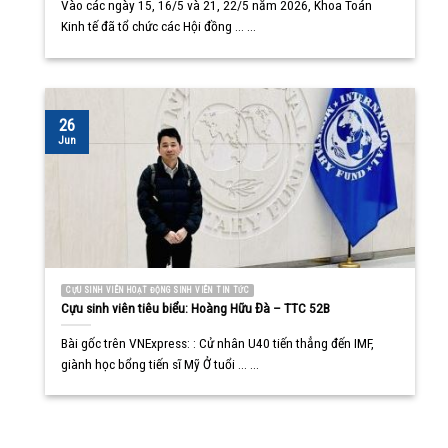
Vào các ngày 15, 16/5 và 21, 22/5 năm 2026, Khoa Toán
Kinh tế đã tổ chức các Hội đồng ... ...
26
Jun
CỰU SINH VIÊN HOẠT ĐỘNG SINH VIÊN TIN TỨC
Cựu sinh viên tiêu biểu: Hoàng Hữu Đà – TTC 52B
Bài gốc trên VNExpress: : Cử nhân U40 tiến thẳng đến IMF,
giành học bổng tiến sĩ Mỹ Ở tuổi ... ...