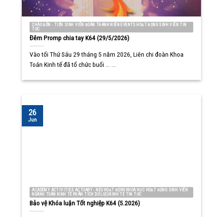
CHÀO ĐÓN - TIỄN SINH VIÊN ĐOÀN THANH NIÊN EVENTS HOẠT ĐỘNG SINH VIÊN TIN
TỨC
Đêm Promp chia tay K64 (29/5/2026)
Vào tối Thứ Sáu 29 tháng 5 năm 2026, Liên chi đoàn Khoa
Toán Kinh tế đã tổ chức buổi ... ...
26
Jun
ACADEMY ACTIVITIES ACTUARY - NEU HOẠT ĐỘNG KHOA HỌC HOẠT ĐỘNG SINH VIÊN
NGÀNH TOÁN KINH TẾ PHÂN TÍCH DỮ LIỆU KINH TẾ TIN TỨC
Bảo vệ Khóa luận Tốt nghiệp K64 (5.2026)