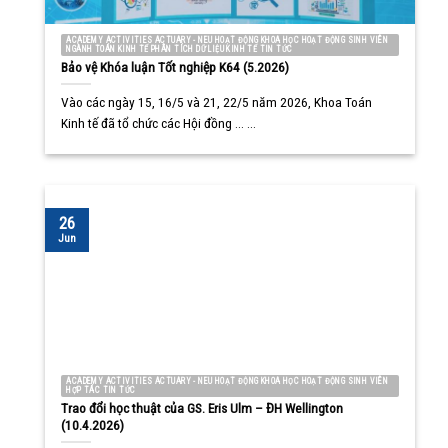
ACADEMY ACTIVITIES ACTUARY - NEU HOẠT ĐỘNG KHOA HỌC HOẠT ĐỘNG SINH VIÊN
NGÀNH TOÁN KINH TẾ PHÂN TÍCH DỮ LIỆU KINH TẾ TIN TỨC
Bảo vệ Khóa luận Tốt nghiệp K64 (5.2026)
Vào các ngày 15, 16/5 và 21, 22/5 năm 2026, Khoa Toán
Kinh tế đã tổ chức các Hội đồng ... ...
26
Jun
ACADEMY ACTIVITIES ACTUARY - NEU HOẠT ĐỘNG KHOA HỌC HOẠT ĐỘNG SINH VIÊN
HỢP TÁC TIN TỨC
Trao đổi học thuật của GS. Eris Ulm – ĐH Wellington
(10.4.2026)