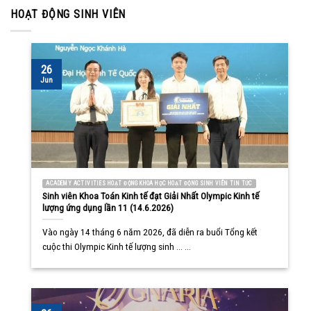
HOẠT ĐỘNG SINH VIÊN
26
Jun
ACADEMY ACTIVITIES HOẠT ĐỘNG KHOA HỌC HOẠT ĐỘNG SINH VIÊN TIN TỨC
Sinh viên Khoa Toán Kinh tế đạt Giải Nhất Olympic Kinh tế
lượng ứng dụng lần 11 (14.6.2026)
Vào ngày 14 tháng 6 năm 2026, đã diễn ra buổi Tổng kết
cuộc thi Olympic Kinh tế lượng sinh ... ...