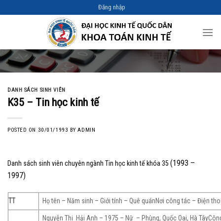
Skip
Đăng nhập
to
content
DANH SÁCH SINH VIÊN
K35 – Tin học kinh tế
POSTED ON
30/01/1993
BY
ADMIN
(1993 –
Danh sách sinh viên chuyên ngành Tin học kinh tế khóa 35
1997)
TT
Họ tên – Năm sinh – Giới tính – Quê quánNơi công tác – Điện tho
Nguyễn Thị Hải Anh – 1975 – Nữ – Phùng, Quốc Oai, Hà TâyCôn