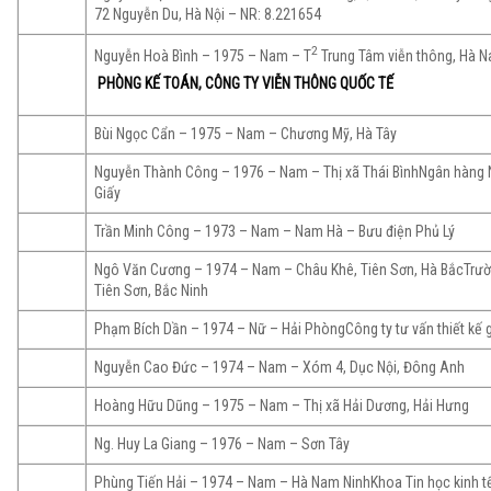
72 Nguyễn Du, Hà Nội – NR: 8.221654
2
Nguyễn Hoà Bình – 1975 – Nam – T
Trung Tâm viễn thông, Hà 
PHÒNG KẾ TOÁN, CÔNG TY VIỄN THÔNG QUỐC TẾ
Bùi Ngọc Cẩn – 1975 – Nam – Chương Mỹ, Hà Tây
Nguyễn Thành Công – 1976 – Nam – Thị xã Thái BìnhNgân hàng 
Giấy
Trần Minh Công – 1973 – Nam – Nam Hà – Bưu điện Phủ Lý
Ngô Văn Cương – 1974 – Nam – Châu Khê, Tiên Sơn, Hà BắcTrường
Tiên Sơn, Bắc Ninh
Phạm Bích Dần – 1974 – Nữ – Hải PhòngCông ty tư vấn thiết kế 
Nguyễn Cao Đức – 1974 – Nam – Xóm 4, Dục Nội, Đông Anh
Hoàng Hữu Dũng – 1975 – Nam – Thị xã Hải Dương, Hải Hưng
Ng. Huy La Giang – 1976 – Nam – Sơn Tây
Phùng Tiến Hải – 1974 – Nam – Hà Nam NinhKhoa Tin học kinh t