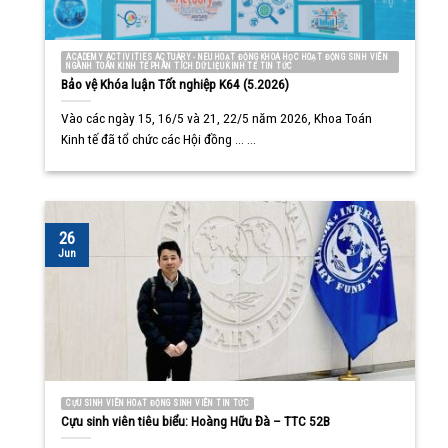
ACADEMY ACTIVITIES ACTUARY - NEU HOẠT ĐỘNG KHOA HỌC HOẠT ĐỘNG SINH VIÊN
NGÀNH TOÁN KINH TẾ PHÂN TÍCH DỮ LIỆU KINH TẾ TIN TỨC
Bảo vệ Khóa luận Tốt nghiệp K64 (5.2026)
Vào các ngày 15, 16/5 và 21, 22/5 năm 2026, Khoa Toán
Kinh tế đã tổ chức các Hội đồng ... ...
26
Jun
CỰU SINH VIÊN HOẠT ĐỘNG SINH VIÊN TIN TỨC
Cựu sinh viên tiêu biểu: Hoàng Hữu Đà – TTC 52B