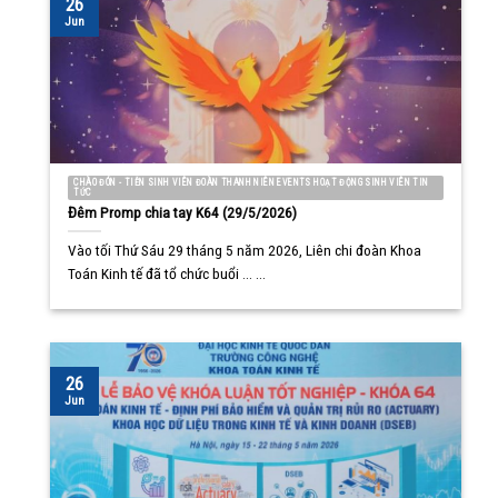
26
Jun
CHÀO ĐÓN - TIỄN SINH VIÊN ĐOÀN THANH NIÊN EVENTS HOẠT ĐỘNG SINH VIÊN TIN
TỨC
Đêm Promp chia tay K64 (29/5/2026)
Vào tối Thứ Sáu 29 tháng 5 năm 2026, Liên chi đoàn Khoa
Toán Kinh tế đã tổ chức buổi ... ...
26
Jun