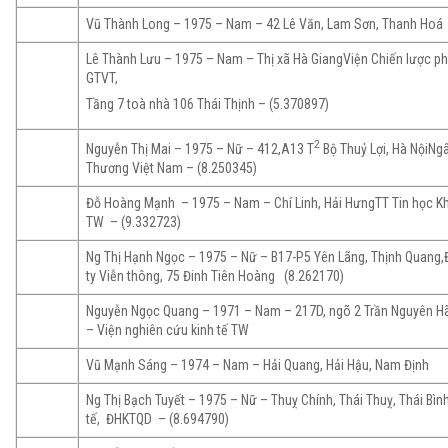
Vũ Thành Long – 1975 – Nam – 42 Lê Văn, Lam Sơn, Thanh Hoá
Lê Thành Lưu – 1975 – Nam – Thị xã Hà GiangViện Chiến lược phá
GTVT,
Tầng 7 toà nhà 106 Thái Thịnh – (5.370897)
2
Nguyễn Thị Mai – 1975 – Nữ – 412,A13 T
Bộ Thuỷ Lợi, Hà NộiNg
Thương Việt Nam – (8.250345)
Đỗ Hoàng Mạnh – 1975 – Nam – Chí Linh, Hải HưngTT Tin học K
TW – (9.332723)
Ng Thị Hạnh Ngọc – 1975 – Nữ – B17-P5 Yên Lãng, Thịnh Quang
ty Viễn thông, 75 Đinh Tiên Hoàng (8.262170)
Nguyễn Ngọc Quang – 1971 – Nam – 217D, ngõ 2 Trần Nguyên Hã
– Viện nghiên cứu kinh tế TW
Vũ Mạnh Sáng – 1974 – Nam – Hải Quang, Hải Hậu, Nam Định
Ng Thị Bạch Tuyết – 1975 – Nữ – Thuỵ Chính, Thái Thuỵ, Thái Bìn
tế, ĐHKTQD – (8.694790)