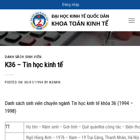
Skip
Đăng nhập
to
content
DANH SÁCH SINH VIÊN
K36 – Tin học kinh tế
POSTED ON
30/01/1994
BY
ADMIN
Danh sách sinh viên chuyên ngành Tin học kinh tế khóa 36 (1994 –
1998)
TT
Họ tên – Năm sinh – Giới tính – Quê quánNơi công tác – Điện th
Ngô Hùng Anh – 1976 – Nam – 19 Trại Găng, Thanh Nhàn, Hà Nội