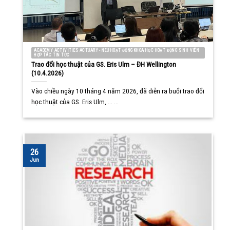
ACADEMY ACTIVITIES ACTUARY - NEU HOẠT ĐỘNG KHOA HỌC HOẠT ĐỘNG SINH VIÊN
HỢP TÁC TIN TỨC
Trao đổi học thuật của GS. Eris Ulm – ĐH Wellington
(10.4.2026)
Vào chiều ngày 10 tháng 4 năm 2026, đã diễn ra buổi trao đổi
học thuật của GS. Eris Ulm, ... ...
26
Jun