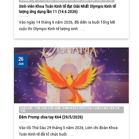
Vào ngày 14 tháng 6 năm 2026, đã diễn ra buổi Tổng kết
cuộc thi Olympic Kinh tế lượng sinh ... ...
26
Jun
CHÀO ĐÓN - TIỄN SINH VIÊN ĐOÀN THANH NIÊN EVENTS HOẠT ĐỘNG SINH VIÊN TIN
TỨC
Đêm Promp chia tay K64 (29/5/2026)
Vào tối Thứ Sáu 29 tháng 5 năm 2026, Liên chi đoàn Khoa
Toán Kinh tế đã tổ chức buổi ... ...