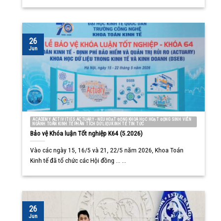
26
Jun
ACADEMY ACTIVITIES ACTUARY - NEU HOẠT ĐỘNG KHOA HỌC HOẠT ĐỘNG SINH VIÊN
NGÀNH TOÁN KINH TẾ PHÂN TÍCH DỮ LIỆU KINH TẾ TIN TỨC
Bảo vệ Khóa luận Tốt nghiệp K64 (5.2026)
Vào các ngày 15, 16/5 và 21, 22/5 năm 2026, Khoa Toán
Kinh tế đã tổ chức các Hội đồng ... ...
26
Jun