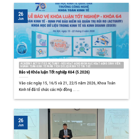
26
Jun
ACADEMY ACTIVITIES ACTUARY - NEU HOẠT ĐỘNG KHOA HỌC HOẠT ĐỘNG SINH VIÊN
NGÀNH TOÁN KINH TẾ PHÂN TÍCH DỮ LIỆU KINH TẾ TIN TỨC
Bảo vệ Khóa luận Tốt nghiệp K64 (5.2026)
Vào các ngày 15, 16/5 và 21, 22/5 năm 2026, Khoa Toán
Kinh tế đã tổ chức các Hội đồng ... ...
26
Jun