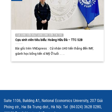
CỰU SINH VIÊN HOẠT ĐỘNG SINH VIÊN TIN TỨC
Cựu sinh viên tiêu biểu: Hoàng Hữu Đà – TTC 52B
Bài gốc trên VNExpress: : Cử nhân U40 tiến thẳng đến IMF,
giành học bổng tiến sĩ Mỹ Ở tuổi ... ...
Suite 1106, Building A1, National Economics University, 207 Giải
Phóng str., Hai Bà Trưng dist., Hà Nội. Tel (84.024) 3628 0280,
#6146 Email: khoatoankt@neu.edu.vn
GIỚI THIỆU