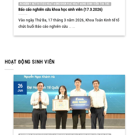
ACADEMY ACTIVITIES HOẠT ĐỘNG KHOA HỌC HOẠT ĐỘNG SINH VIÊN TIN TỨC
Báo cáo nghiên cứu khoa học sinh viên (17.3.2026)
Vào ngày Thứ Ba, 17 tháng 3 năm 2026, Khoa Toán Kinh tế tổ
chức buổi Báo cáo nghiên cứu ... ...
HOẠT ĐỘNG SINH VIÊN
26
Jun
ACADEMY ACTIVITIES HOẠT ĐỘNG KHOA HỌC HOẠT ĐỘNG SINH VIÊN TIN TỨC
Sinh viên Khoa Toán Kinh tế đạt Giải Nhất Olympic Kinh tế
lượng ứng dụng lần 11 (14.6.2026)