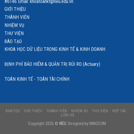
THÀNH VIÊN
NHIỆM VỤ
THƯ VIỆN
ĐÀO TẠO
KHOA HỌC DỮ LIỆU TRONG KINH TẾ & KINH DOANH
ĐỊNH PHÍ BẢO HIỂM & QUẢN TRỊ RỦI RO (Actuary)
TOÁN KINH TẾ - TOÁN TÀI CHÍNH
ĐHKTQD
GIỚI THIỆU
THÀNH VIÊN
NHIỆM VỤ
THƯ VIỆN
HỢP TÁC
LIÊN HỆ
Copyright 2026 ©
NEU
. Designed by
INNOCOM