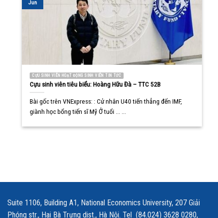
Jun
CỰU SINH VIÊN HOẠT ĐỘNG SINH VIÊN TIN TỨC
Cựu sinh viên tiêu biểu: Hoàng Hữu Đà – TTC 52B
Bài gốc trên VNExpress: : Cử nhân U40 tiến thẳng đến IMF,
giành học bổng tiến sĩ Mỹ Ở tuổi ... ...
Suite 1106, Building A1, National Economics University, 207 Giải
Phóng str., Hai Bà Trưng dist., Hà Nội. Tel (84.024) 3628 0280,