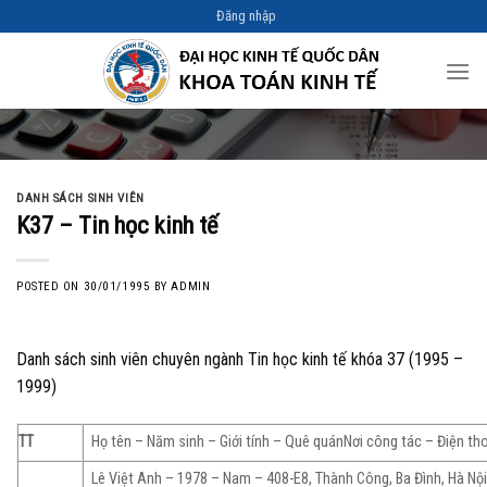
Skip
Đăng nhập
to
content
DANH SÁCH SINH VIÊN
K37 – Tin học kinh tế
POSTED ON
30/01/1995
BY
ADMIN
Danh sách sinh viên chuyên ngành Tin học kinh tế khóa 37 (1995 –
1999)
TT
Họ tên – Năm sinh – Giới tính – Quê quánNơi công tác – Điện th
Lê Việt Anh – 1978 – Nam – 408-E8, Thành Công, Ba Đình, Hà N