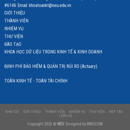
#6146 Email: khoatoankt@neu.edu.vn
GIỚI THIỆU
THÀNH VIÊN
NHIỆM VỤ
THƯ VIỆN
ĐÀO TẠO
KHOA HỌC DỮ LIỆU TRONG KINH TẾ & KINH DOANH
ĐỊNH PHÍ BẢO HIỂM & QUẢN TRỊ RỦI RO (Actuary)
TOÁN KINH TẾ - TOÁN TÀI CHÍNH
ĐHKTQD
GIỚI THIỆU
THÀNH VIÊN
NHIỆM VỤ
THƯ VIỆN
HỢP TÁC
LIÊN HỆ
Copyright 2026 ©
NEU
. Designed by
INNOCOM