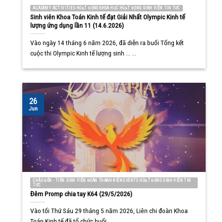
ACADEMY ACTIVITIES HOẠT ĐỘNG KHOA HỌC HOẠT ĐỘNG SINH VIÊN TIN TỨC
Sinh viên Khoa Toán Kinh tế đạt Giải Nhất Olympic Kinh tế
lượng ứng dụng lần 11 (14.6.2026)
Vào ngày 14 tháng 6 năm 2026, đã diễn ra buổi Tổng kết
cuộc thi Olympic Kinh tế lượng sinh ... ...
26
Jun
CHÀO ĐÓN - TIỄN SINH VIÊN ĐOÀN THANH NIÊN EVENTS HOẠT ĐỘNG SINH VIÊN TIN
TỨC
Đêm Promp chia tay K64 (29/5/2026)
Vào tối Thứ Sáu 29 tháng 5 năm 2026, Liên chi đoàn Khoa
Toán Kinh tế đã tổ chức buổi ... ...