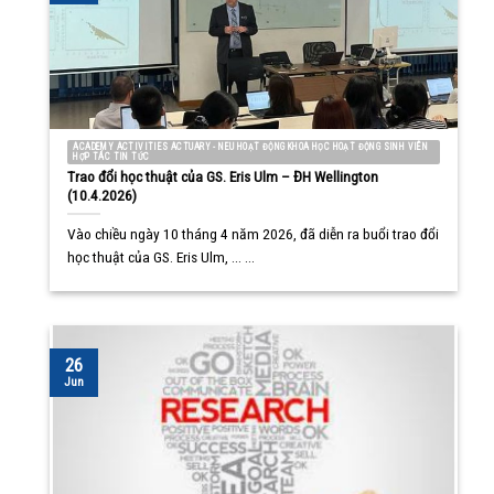
ACADEMY ACTIVITIES ACTUARY - NEU HOẠT ĐỘNG KHOA HỌC HOẠT ĐỘNG SINH VIÊN
HỢP TÁC TIN TỨC
Trao đổi học thuật của GS. Eris Ulm – ĐH Wellington
(10.4.2026)
Vào chiều ngày 10 tháng 4 năm 2026, đã diễn ra buổi trao đổi
học thuật của GS. Eris Ulm, ... ...
26
Jun