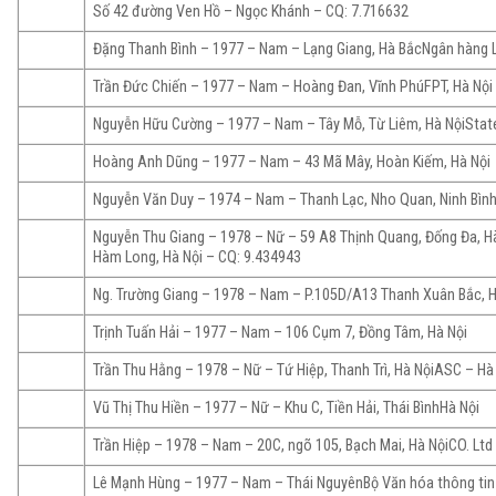
Số 42 đường Ven Hồ – Ngọc Khánh – CQ: 7.716632
Đặng Thanh Bình – 1977 – Nam – Lạng Giang, Hà BắcNgân hàng 
Trần Đức Chiến – 1977 – Nam – Hoàng Đan, Vĩnh PhúFPT, Hà Nội
Nguyễn Hữu Cường – 1977 – Nam – Tây Mỗ, Từ Liêm, Hà NộiStat
Hoàng Anh Dũng – 1977 – Nam – 43 Mã Mây, Hoàn Kiếm, Hà Nội
Nguyễn Văn Duy – 1974 – Nam – Thanh Lạc, Nho Quan, Ninh Bìn
Nguyễn Thu Giang – 1978 – Nữ – 59 A8 Thịnh Quang, Đống Đa, 
Hàm Long, Hà Nội – CQ: 9.434943
Ng. Trường Giang – 1978 – Nam – P.105D/A13 Thanh Xuân Bắc, H
Trịnh Tuấn Hải – 1977 – Nam – 106 Cụm 7, Đồng Tâm, Hà Nội
Trần Thu Hằng – 1978 – Nữ – Tứ Hiệp, Thanh Trì, Hà NộiASC – Hà
Vũ Thị Thu Hiền – 1977 – Nữ – Khu C, Tiền Hải, Thái BìnhHà Nội
Trần Hiệp – 1978 – Nam – 20C, ngõ 105, Bạch Mai, Hà NộiCO. Ltd
Lê Mạnh Hùng – 1977 – Nam – Thái NguyênBộ Văn hóa thông tin