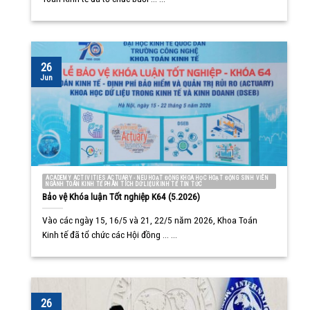
26
Jun
ACADEMY ACTIVITIES ACTUARY - NEU HOẠT ĐỘNG KHOA HỌC HOẠT ĐỘNG SINH VIÊN
NGÀNH TOÁN KINH TẾ PHÂN TÍCH DỮ LIỆU KINH TẾ TIN TỨC
Bảo vệ Khóa luận Tốt nghiệp K64 (5.2026)
Vào các ngày 15, 16/5 và 21, 22/5 năm 2026, Khoa Toán
Kinh tế đã tổ chức các Hội đồng ... ...
26