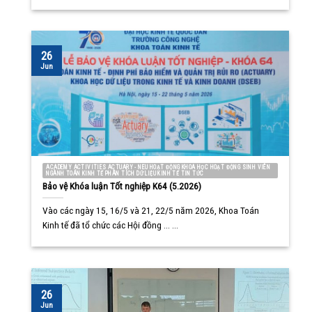
26
Jun
ACADEMY ACTIVITIES ACTUARY - NEU HOẠT ĐỘNG KHOA HỌC HOẠT ĐỘNG SINH VIÊN
NGÀNH TOÁN KINH TẾ PHÂN TÍCH DỮ LIỆU KINH TẾ TIN TỨC
Bảo vệ Khóa luận Tốt nghiệp K64 (5.2026)
Vào các ngày 15, 16/5 và 21, 22/5 năm 2026, Khoa Toán
Kinh tế đã tổ chức các Hội đồng ... ...
26
Jun