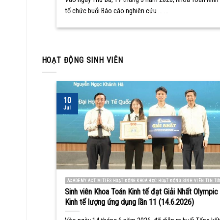
tổ chức buổi Báo cáo nghiên cứu ... ...
HOẠT ĐỘNG SINH VIÊN
10
Jul
ACADEMY ACTIVITIES HOẠT ĐỘNG KHOA HỌC HOẠT ĐỘNG SINH VIÊN TIN TỨ
Sinh viên Khoa Toán Kinh tế đạt Giải Nhất Olympic
Kinh tế lượng ứng dụng lần 11 (14.6.2026)