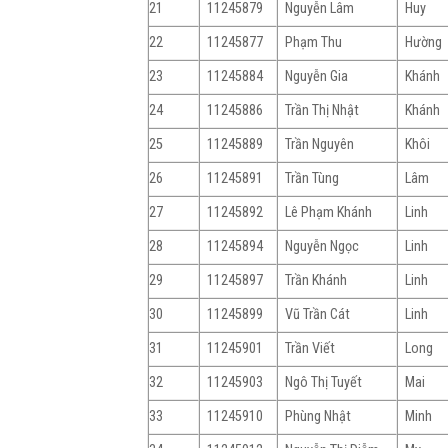
21
11245879
Nguyễn Lâm
Huy
22
11245877
Phạm Thu
Hường
23
11245884
Nguyễn Gia
Khánh
24
11245886
Trần Thị Nhật
Khánh
25
11245889
Trần Nguyên
Khôi
26
11245891
Trần Tùng
Lâm
27
11245892
Lê Phạm Khánh
Linh
28
11245894
Nguyễn Ngọc
Linh
29
11245897
Trần Khánh
Linh
30
11245899
Vũ Trần Cát
Linh
31
11245901
Trần Viết
Long
32
11245903
Ngô Thị Tuyết
Mai
33
11245910
Phùng Nhật
Minh