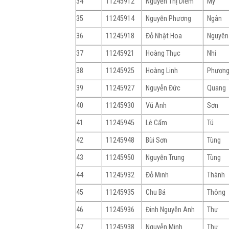
34
11245912
Nguyễn Thị Diễm
My
35
11245914
Nguyễn Phương
Ngân
36
11245918
Đỗ Nhật Hoa
Nguyên
37
11245921
Hoàng Thục
Nhi
38
11245925
Hoàng Linh
Phươn
39
11245927
Nguyễn Đức
Quang
40
11245930
Vũ Anh
Sơn
41
11245945
Lê Cẩm
Tú
42
11245948
Bùi Sơn
Tùng
43
11245950
Nguyễn Trung
Tùng
44
11245932
Đỗ Minh
Thành
45
11245935
Chu Bá
Thông
46
11245936
Đinh Nguyễn Anh
Thư
47
11245938
Nguyễn Minh
Thư