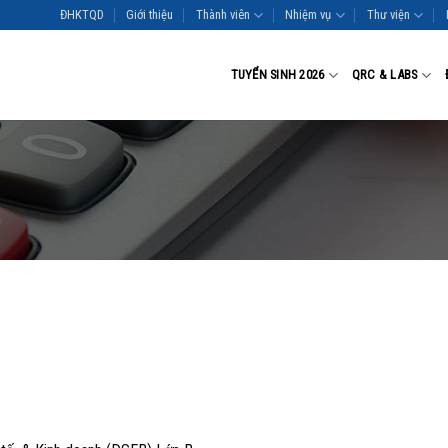
ĐHKTQD
Giới thiệu
Thành viên
Nhiệm vụ
Thư viện
TUYỂN SINH 2026
QRC & LABS