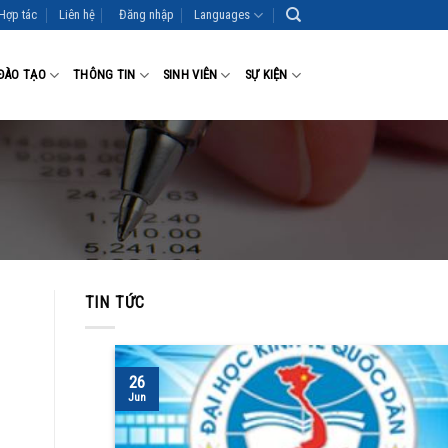
Hợp tác
Liên hệ
Đăng nhập
Languages
ĐÀO TẠO
THÔNG TIN
SINH VIÊN
SỰ KIỆN
TIN TỨC
26
Jun