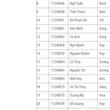
8
11245846
Ngô Tuấn
Bách
9
11245848
Thái Thanh
Bình
10
11245851
Đỗ Phạm Hà
Chi
11
11245861
Đào Minh
Dũng
12
11245863
Vũ Anh
Dũng
13
11245868
Ngô Mạnh
Duy
14
11245870
Nguyễn Khánh
Duy
15
11245864
Lê Thùy
Dương
16
11245866
Nguyễn Thị
Dương
17
11245860
Ninh Duy
Đức
18
11245873
Vũ Thị Thúy
Hằng
19
11245875
Dương Mỹ
Hoa
20
11245878
Đỗ Quang
Huy