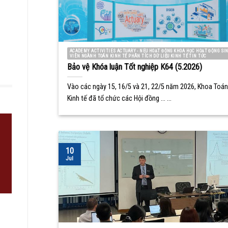
ACADEMY ACTIVITIES ACTUARY - NEU HOẠT ĐỘNG KHOA HỌC HOẠT ĐỘNG SI
VIÊN NGÀNH TOÁN KINH TẾ PHÂN TÍCH DỮ LIỆU KINH TẾ TIN TỨC
Bảo vệ Khóa luận Tốt nghiệp K64 (5.2026)
Vào các ngày 15, 16/5 và 21, 22/5 năm 2026, Khoa Toán
Kinh tế đã tổ chức các Hội đồng ... ...
10
Jul