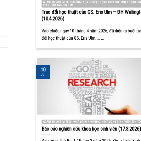
ACADEMY ACTIVITIES ACTUARY - NEU HOẠT ĐỘNG KHOA HỌC HOẠT ĐỘNG SI
VIÊN HỢP TÁC TIN TỨC
Trao đổi học thuật của GS. Eris Ulm – ĐH Wellingt
(10.4.2026)
Vào chiều ngày 10 tháng 4 năm 2026, đã diễn ra buổi tr
đổi học thuật của GS. Eris Ulm, ... ...
10
Jul
ACADEMY ACTIVITIES HOẠT ĐỘNG KHOA HỌC HOẠT ĐỘNG SINH VIÊN TIN TỨ
Báo cáo nghiên cứu khoa học sinh viên (17.3.2026)
Vào ngày Thứ Ba, 17 tháng 3 năm 2026, Khoa Toán Kinh 