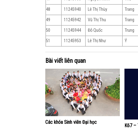
48
11245940
Lê Thị Thùy
Trang
49
11245942
Vũ Thị Thu
Trang
50
11245944
Đỗ Quốc
Trung
51
11245953
Lê Thị Như
Ý
Bài viết liên quan
Các khóa Sinh viên Đại học
K67 – 