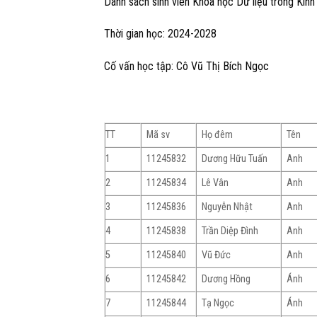
Danh sách sinh viên Khoa học Dữ liệu trong Kin
Thời gian học: 2024-2028
Cố vấn học tập: Cô Vũ Thị Bích Ngọc
TT
Mã sv
Họ đêm
Tên
1
11245832
Dương Hữu Tuấn
Anh
2
11245834
Lê Vân
Anh
3
11245836
Nguyễn Nhật
Anh
4
11245838
Trần Diệp Đình
Anh
5
11245840
Vũ Đức
Anh
6
11245842
Dương Hồng
Ánh
7
11245844
Tạ Ngọc
Ánh