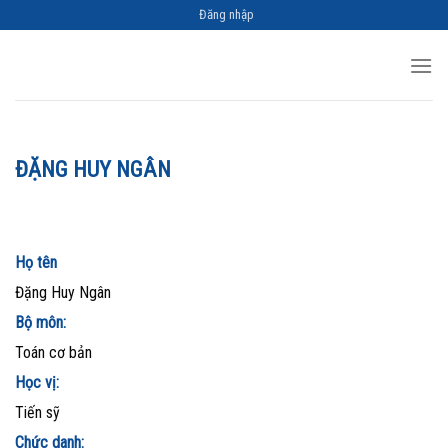
Skip
Đăng nhập
to
content
ĐẶNG HUY NGÂN
Họ tên
Đặng Huy Ngân
Bộ môn:
Toán cơ bản
Học vị:
Tiến sỹ
Chức danh: