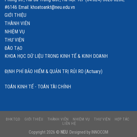
#6146 Email: khoatoankt@neu.edu.vn
GIỚI THIỆU
THÀNH VIÊN
NHIỆM VỤ
THƯ VIỆN
ĐÀO TẠO
KHOA HỌC DỮ LIỆU TRONG KINH TẾ & KINH DOANH
ĐỊNH PHÍ BẢO HIỂM & QUẢN TRỊ RỦI RO (Actuary)
TOÁN KINH TẾ - TOÁN TÀI CHÍNH
ĐHKTQD
GIỚI THIỆU
THÀNH VIÊN
NHIỆM VỤ
THƯ VIỆN
HỢP TÁC
LIÊN HỆ
Copyright 2026 ©
NEU
. Designed by
INNOCOM