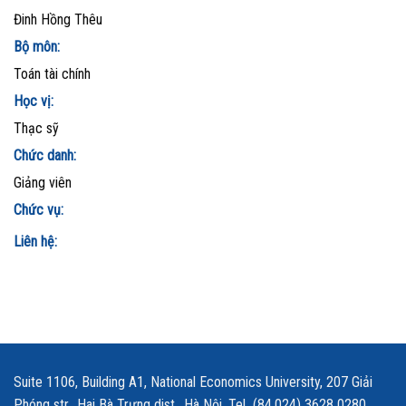
Đinh Hồng Thêu
Bộ môn:
Toán tài chính
Học vị:
Thạc sỹ
Chức danh:
Giảng viên
Chức vụ:
Liên hệ:
Suite 1106, Building A1, National Economics University, 207 Giải
Phóng str., Hai Bà Trưng dist., Hà Nội. Tel (84.024) 3628 0280,