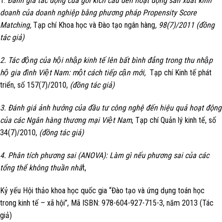
1.
Đánh giá tác động của gói kích cầu đến hoạt động sản xuất kinh
doanh của doanh nghiệp bằng phương pháp Propensity Score
Matching,
Tạp chí Khoa học và Đào tạo ngân hàng
, 98(7)/2011 (đồng
tác giả)
2. Tác động của hội nhập kinh tế lên bất bình đẳng trong thu nhập
hộ gia đình Việt Nam: một cách tiếp cận mới,
Tạp chí Kinh tế phát
triển, số 157(7)/2010,
(đồng tác giả)
3. Đánh giá ảnh hưởng của đầu tư công nghệ đến hiệu quả hoạt động
của các Ngân hàng thương mại Việt Nam
, Tạp chí Quản lý kinh tế, số
34(7)/2010,
(đồng tác giả)
4. Phân tích phương sai (ANOVA): Làm gì nếu phương sai của các
tổng thể không thuần nhấ
t,
Kỷ yếu Hội thảo khoa học quốc gia “Đào tạo và ứng dụng toán học
trong kinh tế – xã hội”, Mã ISBN: 978-604-927-715-3, năm 2013 (Tác
giả)