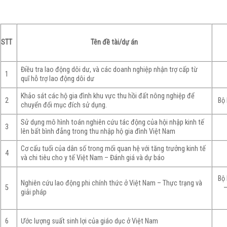
STT
Tên đề tài/dự án
Điều tra lao động dôi dư, và các doanh nghiệp nhận trợ cấp từ
1
quĩ hỗ trợ lao động dôi dư
Khảo sát các hộ gia đình khu vực thu hồi đất nông nghiệp để
2
Bộ 
chuyển đổi mục đích sử dụng.
Sử dụng mô hình toán nghiên cứu tác động của hội nhập kinh tế
3
lên bất bình đẳng trong thu nhập hộ gia đình Việt Nam
Cơ cấu tuổi của dân số trong mối quan hệ với tăng trưởng kinh tế
4
và chi tiêu cho y tế Việt Nam – Đánh giá và dự báo
Bộ 
Nghiên cứu lao động phi chính thức ở Việt Nam – Thực trạng và
5
–
giải pháp
Ước lượng suất sinh lợi của giáo dục ở Việt Nam
6