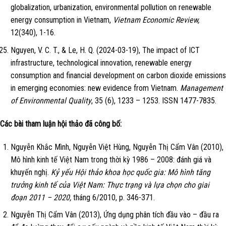
globalization, urbanization, environmental pollution on renewable
energy consumption in Vietnam,
Vietnam Economic Review,
12(340), 1-16.
Nguyen, V. C. T., & Le, H. Q. (2024-03-19), The impact of ICT
infrastructure, technological innovation, renewable energy
consumption and financial development on carbon dioxide emissions
in emerging economies: new evidence from Vietnam.
Management
of Environmental Quality
, 35 (6), 1233 – 1253. ISSN 1477-78
35
.
Các bài tham luận hội thảo đã công bố:
Nguyễn Khắc Mình, Nguyễn Việt Hùng, Nguyễn Thị Cẩm Vân (2010),
Mô hình kinh tế Việt Nam trong thời kỳ 1986 – 2008: đánh giá và
khuyến nghị.
Kỷ yếu Hội thảo khoa học quốc gia: Mô hình tăng
trưởng kinh tế của Việt Nam: Thực trạng và lựa chọn cho giai
đoạn 2011 – 2020,
tháng 6/2010, p. 346-371.
Nguyễn Thị Cẩm Vân (2013), Ứng dụng phân tích đầu vào – đầu ra