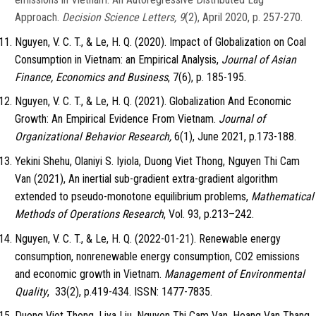
Approach.
Decision Science Letters, 9
(2), April 2020, p. 257-270.
Nguyen, V. C. T., & Le, H. Q. (2020). Impact of Globalization on Coal
Consumption in Vietnam: an Empirical Analysis,
Journal of Asian
Finance, Economics and Business
, 7(6), p. 185-195.
Nguyen, V. C. T., & Le, H. Q. (2021). Globalization And Economic
Growth: An Empirical Evidence From Vietnam.
Journal of
Organizational Behavior Research,
6(1), June 2021, p.173-188.
Yekini Shehu, Olaniyi S. Iyiola, Duong Viet Thong, Nguyen Thi Cam
Van (2021), An inertial sub-gradient extra-gradient algorithm
extended to pseudo-monotone equilibrium problems,
Mathematical
Methods of Operations Research
, Vol. 93, p.213–242.
Nguyen, V. C. T., & Le, H. Q. (2022-01-21). Renewable energy
consumption, nonrenewable energy consumption, CO2 emissions
and economic growth in Vietnam.
Management of Environmental
Quality
, 33(2), p.419-434. ISSN: 1477-7835.
Duong Viet Thong, Liya Liu, Nguyen Thi Cam Van, Hoang Van Thang,