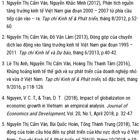
Nguyễn Thị Cẩm Vân, Nguyễn Khắc Minh (2012), Phân tích nguồn
tăng trưởng kinh tế Việt Nam giai đoạn 2000 – 2007 từ phía cầu:
tiếp cận vào – ra.
Tạp chí Kinh tế & Phát triển
, tháng 8/2012, p.52-
60.
Nguyễn Thị Cẩm Vân, Đỗ Văn Lâm (2013), Đóng góp của chuyển
dịch lao động vào tăng trưởng kinh tế Việt Nam giai đoạn 1995 –
2011.
Tạp chí Kinh tế và Dự báo
, tháng 6/2013, p.40-42.
Lê Thị Anh, Nguyễn Thị Cẩm Vân, Hoàng Thị Thanh Tâm (2016),
Khủng hoảng kinh tế thế giới và sự phát triển của doanh nghiệp nhỏ
và vừa ở Việt Nam.
Tạp chí Kinh tế & Phát triển
, số đặc biệt, tháng
9/2016, p.118-126.
Nguyen, V. C. T., & Tran, D .T . (2018), Impact of globalization on
economic growth in Vietnam: an empirical analysis.
Journal of
Economics and Development
, Vol. 20, No.1, April 2018, p. 32-47.
Nguyễn Thị Cẩm Vân, Bùi Quốc Hoàn, Tống Thành Trung (2018), Tác
động của toàn cầu hóa đến sự phát triển của khu vực dịch vụ ở Việt
Nam.
Tạp chí Kinh tế & Phát triển
, số 256(II), tháng 10/2018, p.19-