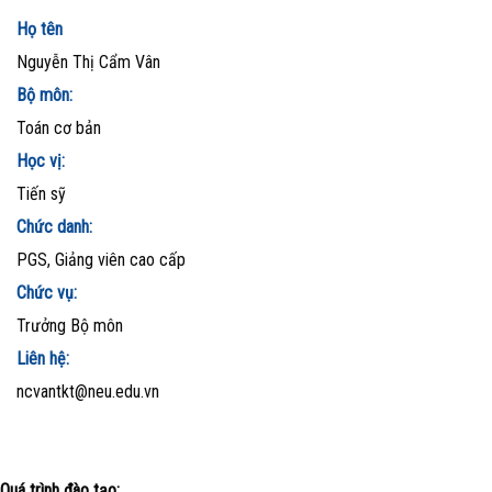
Họ tên
Nguyễn Thị Cẩm Vân
Bộ môn:
Toán cơ bản
Học vị:
Tiến sỹ
Chức danh:
PGS, Giảng viên cao cấp
Chức vụ:
Trưởng Bộ môn
Liên hệ:
ncvantkt@neu.edu.vn
Quá trình đào tạo: