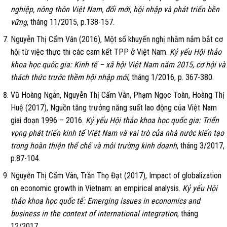
nghiệp, nông thôn Việt Nam, đổi mới, hội nhập và phát triển bền
vững
, tháng 11/2015, p.138-157.
Nguyễn Thị Cẩm Vân (2016), Một số khuyến nghị nhằm nắm bắt cơ
hội từ việc thực thi các cam kết TPP ở Việt Nam.
Kỷ yếu Hội thảo
khoa học quốc gia: Kinh tế – xã hội Việt Nam năm 2015, cơ hội và
thách thức trước thềm hội nhập mới
, tháng 1/2016, p. 367-380.
Vũ Hoàng Ngân, Nguyễn Thị Cẩm Vân, Phạm Ngọc Toàn, Hoàng Thị
Huệ (2017), Nguồn tăng trưởng năng suất lao động của Việt Nam
giai đoạn 1996 – 2016.
Kỷ yếu Hội thảo khoa học quốc gia: Triển
vọng phát triển kinh tế Việt Nam và vai trò của nhà nước kiến tạo
trong hoàn thiện thể chế và môi trường kinh doanh
, tháng 3/2017,
p.87-104.
Nguyễn Thị Cẩm Vân, Trần Thọ Đạt (2017), Impact of globalization
on economic growth in Vietnam: an empirical analysis.
Kỷ yếu Hội
thảo khoa học quốc tế: Emerging issues in economics and
business in the context of international integration
, tháng
12/2017.