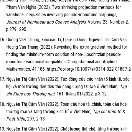
Pham Van Nghia (2022), Two shrinking projection methods for
variational inequalities involving pseudo-monotone mappings,
Journal of Nonlinear and Convex Analysis
, Volume 23, Number 2,
p.279–295.
Duong Viet Thong, Xiaoxiao Li, Qiao-Li Dong, Nguyen Thi Cam Van,
Hoang Van Thang (2022), Revisiting the extra gradient method for
ﬁnding the minimum-norm solution of non-Lipschitzian pseudo-
monotone variational inequalities, Computational and Applied
Mathematics, 41:186, https://doi.org/10.1007/s40314-022-01887-2.
Nguyễn Thị Cẩm Vân (2022), Tác động của các nhân tố kinh tế, xác
hội và môi trường đến tiêu thụ năng lượng tái tạo ở Việt Nam,
Tạp
chí Khoa học Thương mại
, 161, tháng 01/2022, p.3-12.
Nguyễn Thị Cẩm Vân (2022), Toàn cầu hoá tài chính, toàn cầu hoá
thương mại và tăng trưởng kinh tế ở Việt Nam,
Tạp chí Kinh tế &
Phát triển,
297, 2-13.
Nguyễn Thị Cẩm Vân (2022), Chất lượng thể chế, tăng trưởng kinh