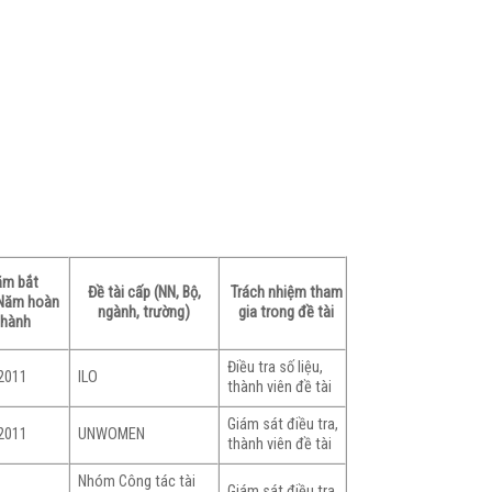
m bắt
Đề tài cấp (NN, Bộ,
Trách nhiệm tham
/Năm hoàn
ngành, trường)
gia trong đề tài
thành
Điều tra số liệu,
ILO
2011
thành viên đề tài
Giám sát điều tra,
UNWOMEN
2011
thành viên đề tài
Nhóm Công tác tài
Giám sát điều tra,