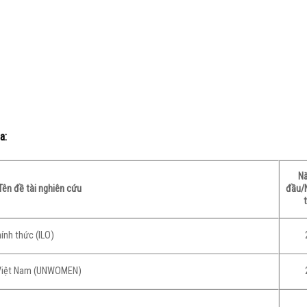
a:
Nă
Tên đề tài nghiên cứu
đầu
ính thức (ILO)
ại Việt Nam (UNWOMEN)