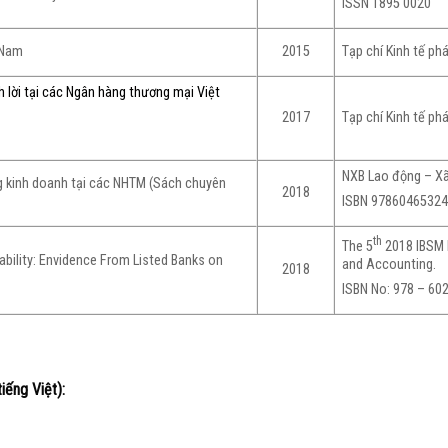
ISSN 1895 0020
t Nam
Tạp chí Kinh tế phá
2015
h lời tại các Ngân hàng thương mại Việt
Tạp chí Kinh tế phá
2017
NXB Lao động – Xã
g kinh doanh tại các NHTM (Sách chuyên
2018
ISBN 9786046532
th
The 5
2018 IBSM 
tability: Envidence From Listed Banks on
and Accounting.
2018
ISBN No: 978 – 602
ếng Việt):