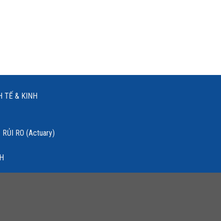
 TẾ & KINH
RỦI RO (Actuary)
NH
HỆ