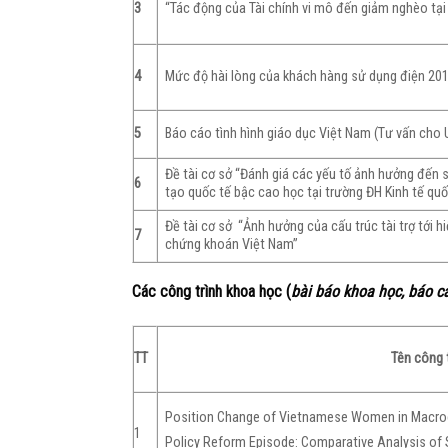
3
“Tác động của Tài chính vi mô đến giảm nghèo tại
4
Mức độ hài lòng của khách hàng sử dụng điện 2
5
Báo cáo tình hình giáo dục Việt Nam (Tư vấn cho
Đề tài cơ sở “Đánh giá các yếu tố ảnh hưởng đến s
6
tạo quốc tế bậc cao học tại trường ĐH Kinh tế quố
Đề tài cơ sở ‘‘Ảnh hưởng của cấu trúc tài trợ tới
7
chứng khoán Việt Nam’’
Các công trình khoa học (
bài báo khoa học, báo c
TT
Tên công t
Position Change of Vietnamese Women in Macro
1
Policy Reform Episode: Comparative Analysis of