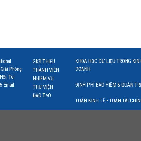
tional
KHOA HỌC DỮ LIỆU TRONG KINH
GIỚI THIỆU
 Giải Phóng
DOANH
THÀNH VIÊN
 Nội. Tel
NHIỆM VỤ
6 Email:
ĐỊNH PHÍ BẢO HIỂM & QUẢN TRỊ 
THƯ VIỆN
ĐÀO TẠO
TOÁN KINH TẾ - TOÁN TÀI CHÍ
ĐHKTQD
GIỚI THIỆU
THÀNH VIÊN
NHIỆM VỤ
THƯ VIỆN
HỢP TÁC
LIÊN 
Copyright 2026 ©
NEU
. Designed by
INNOCOM