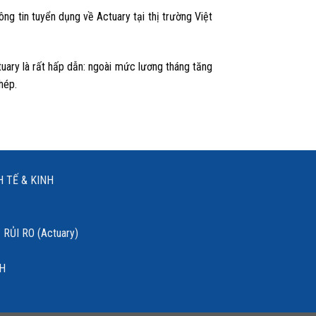
ng tin tuyển dụng về Actuary tại thị trường Việt
tuary là rất hấp dẫn: ngoài mức lương tháng tăng
hép.
 TẾ & KINH
RỦI RO (Actuary)
NH