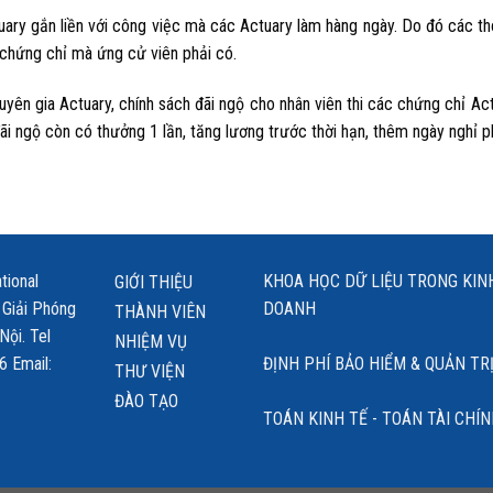
ry gắn liền với công việc mà các Actuary làm hàng ngày. Do đó các thô
 chứng chỉ mà ứng cử viên phải có.
huyên gia Actuary, chính sách đãi ngộ cho nhân viên thi các chứng chỉ Ac
ãi ngộ còn có thưởng 1 lần, tăng lương trước thời hạn, thêm ngày nghỉ p
tional
KHOA HỌC DỮ LIỆU TRONG KINH
GIỚI THIỆU
 Giải Phóng
DOANH
THÀNH VIÊN
 Nội. Tel
NHIỆM VỤ
6 Email:
ĐỊNH PHÍ BẢO HIỂM & QUẢN TRỊ 
THƯ VIỆN
ĐÀO TẠO
TOÁN KINH TẾ - TOÁN TÀI CHÍ