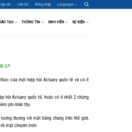
Hợp tác
Liên hệ
Đăng nhập
Languages
ĐÀO TẠO
THÔNG TIN
SINH VIÊN
SỰ KIỆN
/NĐ-CP
 thức của một hiệp hội Actuary quốc tế và có ít
iệp hội Actuary quốc tế; hoặc có ít nhất 2 chứng
iểm phi nhân thọ.
 tương đương với mặt bằng chung trên thế giới,
o về mặt chuyên môn.