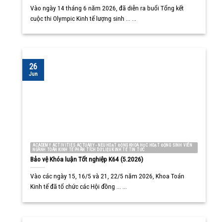
Vào ngày 14 tháng 6 năm 2026, đã diễn ra buổi Tổng kết
cuộc thi Olympic Kinh tế lượng sinh ... ...
26
Jun
ACADEMY ACTIVITIES ACTUARY - NEU HOẠT ĐỘNG KHOA HỌC HOẠT ĐỘNG SINH VIÊN
NGÀNH TOÁN KINH TẾ PHÂN TÍCH DỮ LIỆU KINH TẾ TIN TỨC
Bảo vệ Khóa luận Tốt nghiệp K64 (5.2026)
Vào các ngày 15, 16/5 và 21, 22/5 năm 2026, Khoa Toán
Kinh tế đã tổ chức các Hội đồng ... ...