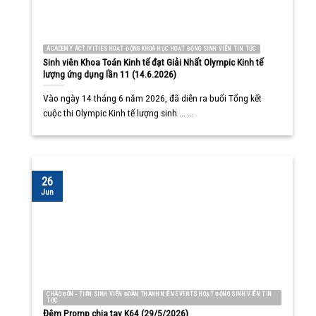
ACADEMY ACTIVITIES HOẠT ĐỘNG KHOA HỌC HOẠT ĐỘNG SINH VIÊN TIN TỨC
Sinh viên Khoa Toán Kinh tế đạt Giải Nhất Olympic Kinh tế
lượng ứng dụng lần 11 (14.6.2026)
Vào ngày 14 tháng 6 năm 2026, đã diễn ra buổi Tổng kết
cuộc thi Olympic Kinh tế lượng sinh ... ...
26
Jun
CHÀO ĐÓN - TIỄN SINH VIÊN ĐOÀN THANH NIÊN EVENTS HOẠT ĐỘNG SINH VIÊN TIN
TỨC
Đêm Promp chia tay K64 (29/5/2026)