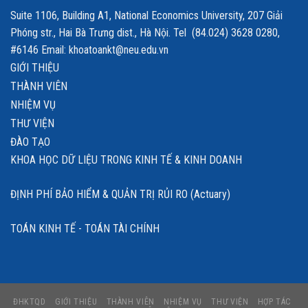
Suite 1106, Building A1, National Economics University, 207 Giải
Phóng str., Hai Bà Trưng dist., Hà Nội. Tel (84.024) 3628 0280,
#6146 Email: khoatoankt@neu.edu.vn
GIỚI THIỆU
THÀNH VIÊN
NHIỆM VỤ
THƯ VIỆN
ĐÀO TẠO
KHOA HỌC DỮ LIỆU TRONG KINH TẾ & KINH DOANH
ĐỊNH PHÍ BẢO HIỂM & QUẢN TRỊ RỦI RO (Actuary)
TOÁN KINH TẾ - TOÁN TÀI CHÍNH
ĐHKTQD
GIỚI THIỆU
THÀNH VIÊN
NHIỆM VỤ
THƯ VIỆN
HỢP TÁC