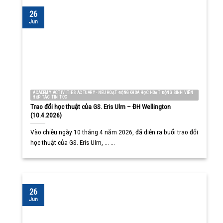
26
Jun
ACADEMY ACTIVITIES ACTUARY - NEU HOẠT ĐỘNG KHOA HỌC HOẠT ĐỘNG SINH VIÊN
HỢP TÁC TIN TỨC
Trao đổi học thuật của GS. Eris Ulm – ĐH Wellington
(10.4.2026)
Vào chiều ngày 10 tháng 4 năm 2026, đã diễn ra buổi trao đổi
học thuật của GS. Eris Ulm, ... ...
26
Jun