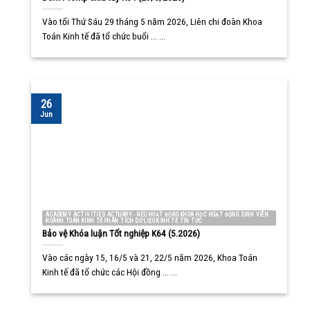
Vào tối Thứ Sáu 29 tháng 5 năm 2026, Liên chi đoàn Khoa
Toán Kinh tế đã tổ chức buổi ... ...
26
Jun
ACADEMY ACTIVITIES ACTUARY - NEU HOẠT ĐỘNG KHOA HỌC HOẠT ĐỘNG SINH VIÊN
NGÀNH TOÁN KINH TẾ PHÂN TÍCH DỮ LIỆU KINH TẾ TIN TỨC
Bảo vệ Khóa luận Tốt nghiệp K64 (5.2026)
Vào các ngày 15, 16/5 và 21, 22/5 năm 2026, Khoa Toán
Kinh tế đã tổ chức các Hội đồng ... ...