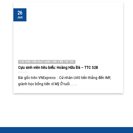
26
Jun
CỰU SINH VIÊN HOẠT ĐỘNG SINH VIÊN TIN TỨC
Cựu sinh viên tiêu biểu: Hoàng Hữu Đà – TTC 52B
Bài gốc trên VNExpress: : Cử nhân U40 tiến thẳng đến IMF,
giành học bổng tiến sĩ Mỹ Ở tuổi ... ...