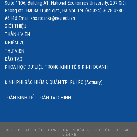
Suite 1106, Building A1, National Economics University, 207 Giải
Phóng str., Hai Bà Trưng dist., Hà Nội. Tel (84.024) 3628 0280,
#6146 Email: khoatoankt@neu.edu.vn
GIỚI THIỆU
THÀNH VIÊN
NHIỆM VỤ
THƯ VIỆN
ĐÀO TẠO
KHOA HỌC DỮ LIỆU TRONG KINH TẾ & KINH DOANH
ĐỊNH PHÍ BẢO HIỂM & QUẢN TRỊ RỦI RO (Actuary)
TOÁN KINH TẾ - TOÁN TÀI CHÍNH
ĐHKTQD
GIỚI THIỆU
THÀNH VIÊN
NHIỆM VỤ
THƯ VIỆN
HỢP TÁC
LIÊN HỆ