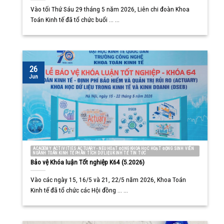
Vào tối Thứ Sáu 29 tháng 5 năm 2026, Liên chi đoàn Khoa
Toán Kinh tế đã tổ chức buổi ... ...
26
Jun
ACADEMY ACTIVITIES ACTUARY - NEU HOẠT ĐỘNG KHOA HỌC HOẠT ĐỘNG SINH VIÊN
NGÀNH TOÁN KINH TẾ PHÂN TÍCH DỮ LIỆU KINH TẾ TIN TỨC
Bảo vệ Khóa luận Tốt nghiệp K64 (5.2026)
Vào các ngày 15, 16/5 và 21, 22/5 năm 2026, Khoa Toán
Kinh tế đã tổ chức các Hội đồng ... ...