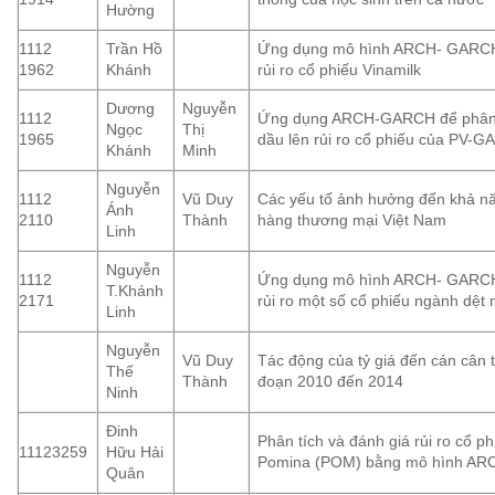
Hường
1112
Trần Hồ
Ứng dụng mô hình ARCH- GARCH 
1962
Khánh
rủi ro cổ phiếu Vinamilk
Dương
Nguyễn
1112
Ứng dụng ARCH-GARCH để phân t
Ngọc
Thị
1965
dầu lên rủi ro cổ phiếu của PV-G
Khánh
Minh
Nguyễn
1112
Vũ Duy
Các yếu tố ảnh hưởng đến khả n
Ánh
2110
Thành
hàng thương mại Việt Nam
Linh
Nguyễn
1112
Ứng dụng mô hình ARCH- GARCH 
T.Khánh
2171
rủi ro một số cổ phiếu ngành dệt
Linh
Nguyễn
Vũ Duy
Tác động của tỷ giá đến cán cân 
Thế
Thành
đoạn 2010 đến 2014
Ninh
Đinh
Phân tích và đánh giá rủi ro cổ 
11123259
Hữu Hải
Pomina (POM) bằng mô hình A
Quân