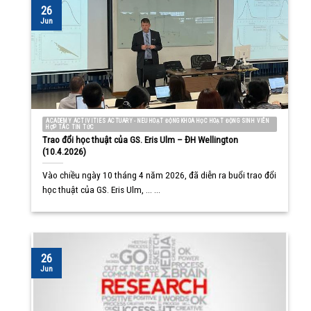
26
Jun
ACADEMY ACTIVITIES ACTUARY - NEU HOẠT ĐỘNG KHOA HỌC HOẠT ĐỘNG SINH VIÊN
HỢP TÁC TIN TỨC
Trao đổi học thuật của GS. Eris Ulm – ĐH Wellington
(10.4.2026)
Vào chiều ngày 10 tháng 4 năm 2026, đã diễn ra buổi trao đổi
học thuật của GS. Eris Ulm, ... ...
26
Jun