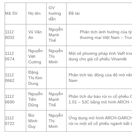
GV
Mã SV
Họ tên
hướng
Đề tài
dẫn
Nguyễn
1112
Vũ Văn
Phân tích ảnh hưởng của tỷ 
Mạnh
0032
An
thương mại Việt Nam – Tru
Thế
Nguyễn
Nguyễn
1112
Một số phương pháp tính VaR trong
Việt
Thị
0574
dụng cho giá cổ phiếu Vinamilk
Cường
Minh
Đặng
1112
Phân tích tác động của độ mở nền
Thị Kim
0662
Nam
Dung
Nguyễn
Nguyễn
1112
Phân tích dự báo rủi ro cổ phiếu
Tiến
Mạnh
0690
1.01 – SJC bằng mô hình ARCH
Dũng
Thế
Bùi
Nguyễn
1112
Ứng dụng mô hình ARCH-GARCH đ
Minh
Thị
0722
rủi ro một số cổ phiếu ngành bất
Duy
Minh