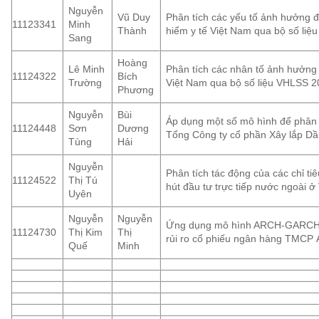
Nguyễn
Vũ Duy
Phân tích các yếu tố ảnh hưởng 
11123341
Minh
Thành
hiểm y tế Việt
Nam
qua bộ số liệ
Sang
Hoàng
Lê Minh
Phân tích các nhân tố ảnh hưởng 
11124322
Bích
Trường
Việt Nam qua bộ số liệu VHLSS 
Phương
Nguyễn
Bùi
Áp dụng một số mô hình để phân t
11124448
Sơn
Dương
Tổng Công ty cổ phần Xây lắp Dầ
Tùng
Hải
Nguyễn
Phân tích tác động của các chỉ tiê
11124522
Thị Tú
hút đầu tư trực tiếp nước ngoài 
Uyên
Nguyễn
Nguyễn
Ứng dụng mô hình ARCH-GARCH 
11124730
Thị Kim
Thị
rủi ro cổ phiếu ngân hàng TMCP
Quế
Minh