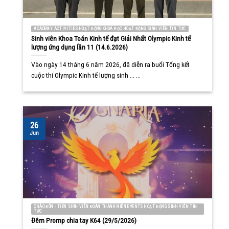
ACADEMY ACTIVITIES HOẠT ĐỘNG KHOA HỌC HOẠT ĐỘNG SINH VIÊN TIN TỨC
Sinh viên Khoa Toán Kinh tế đạt Giải Nhất Olympic Kinh tế
lượng ứng dụng lần 11 (14.6.2026)
Vào ngày 14 tháng 6 năm 2026, đã diễn ra buổi Tổng kết
cuộc thi Olympic Kinh tế lượng sinh ... ...
26
Jun
CHÀO ĐÓN - TIỄN SINH VIÊN ĐOÀN THANH NIÊN EVENTS HOẠT ĐỘNG SINH VIÊN TIN
TỨC
Đêm Promp chia tay K64 (29/5/2026)