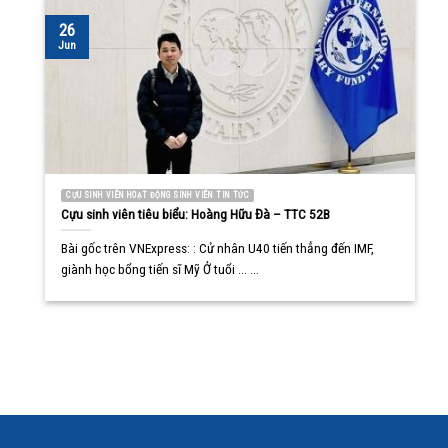
26
Jun
CỰU SINH VIÊN HOẠT ĐỘNG SINH VIÊN TIN TỨC
Cựu sinh viên tiêu biểu: Hoàng Hữu Đà – TTC 52B
Bài gốc trên VNExpress: : Cử nhân U40 tiến thẳng đến IMF,
giành học bổng tiến sĩ Mỹ Ở tuổi ... ...