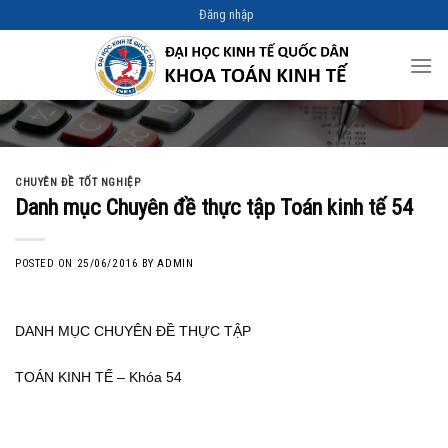
Skip
Đăng nhập
to
content
CHUYÊN ĐỀ TỐT NGHIỆP
Danh mục Chuyên đề thực tập Toán kinh tế 54
POSTED ON
25/06/2016
BY
ADMIN
DANH MỤC CHUYÊN ĐỀ THỰC TẬP
TOÁN KINH TẾ – Khóa 54