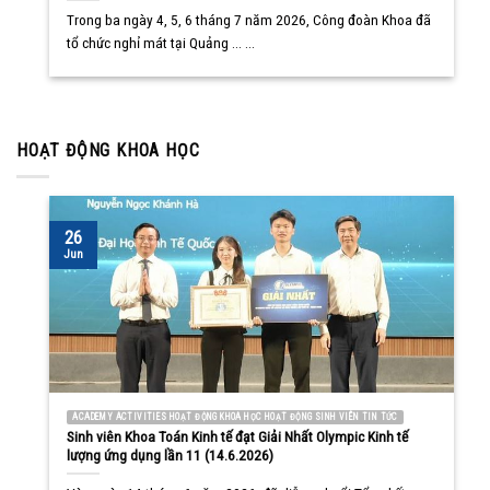
Trong ba ngày 4, 5, 6 tháng 7 năm 2026, Công đoàn Khoa đã
tổ chức nghỉ mát tại Quảng ... ...
HOẠT ĐỘNG KHOA HỌC
26
Jun
ACADEMY ACTIVITIES HOẠT ĐỘNG KHOA HỌC HOẠT ĐỘNG SINH VIÊN TIN TỨC
Sinh viên Khoa Toán Kinh tế đạt Giải Nhất Olympic Kinh tế
lượng ứng dụng lần 11 (14.6.2026)