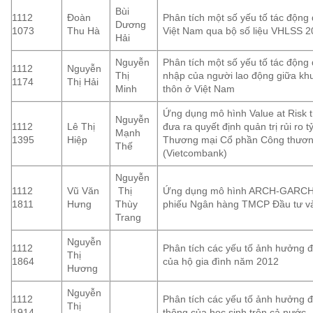
Bùi
1112
Đoàn
Phân tích một số yếu tố tác động 
Dương
1073
Thu Hà
Việt Nam qua bộ số liệu VHLSS 
Hải
Nguyễn
Phân tích một số yếu tố tác động
1112
Nguyễn
Thị
nhập của người lao động giữa khu
1174
Thị Hải
Minh
thôn ở Việt Nam
Ứng dụng mô hình Value at Risk t
Nguyễn
1112
Lê Thị
đưa ra quyết định quản trị rủi ro 
Mạnh
1395
Hiệp
Thương mại Cổ phần Công thươn
Thế
(Vietcombank)
Nguyễn
1112
Vũ Văn
Thị
Ứng dụng mô hình ARCH-GARCH đề
1811
Hưng
Thùy
phiếu Ngân hàng TMCP Đầu tư và 
Trang
Nguyễn
1112
Phân tích các yếu tố ảnh hưởng đ
Thị
1864
của hộ gia đình năm 2012
Hương
Nguyễn
1112
Phân tích các yếu tố ảnh hưởng đ
Thị
1914
thông của học sinh trên cả nước