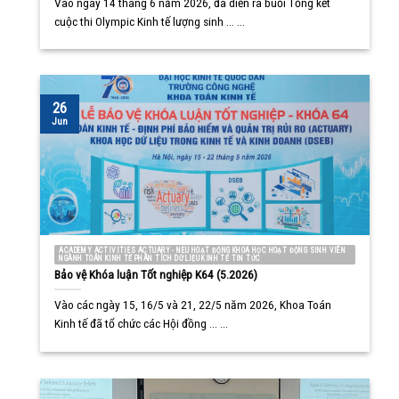
Vào ngày 14 tháng 6 năm 2026, đã diễn ra buổi Tổng kết
cuộc thi Olympic Kinh tế lượng sinh ... ...
26
Jun
ACADEMY ACTIVITIES ACTUARY - NEU HOẠT ĐỘNG KHOA HỌC HOẠT ĐỘNG SINH VIÊN
NGÀNH TOÁN KINH TẾ PHÂN TÍCH DỮ LIỆU KINH TẾ TIN TỨC
Bảo vệ Khóa luận Tốt nghiệp K64 (5.2026)
Vào các ngày 15, 16/5 và 21, 22/5 năm 2026, Khoa Toán
Kinh tế đã tổ chức các Hội đồng ... ...