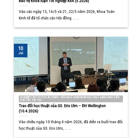
Bảo vệ Khóa luận Tốt nghiệp K64 (5.2026)
Vào các ngày 15, 16/5 và 21, 22/5 năm 2026, Khoa Toán
Kinh tế đã tổ chức các Hội đồng ... ...
10
Jul
ACADEMY ACTIVITIES ACTUARY - NEU HOẠT ĐỘNG KHOA HỌC HOẠT ĐỘNG SINH VIÊN
HỢP TÁC TIN TỨC
Trao đổi học thuật của GS. Eris Ulm – ĐH Wellington
(10.4.2026)
Vào chiều ngày 10 tháng 4 năm 2026, đã diễn ra buổi trao đổi
học thuật của GS. Eris Ulm, ... ...