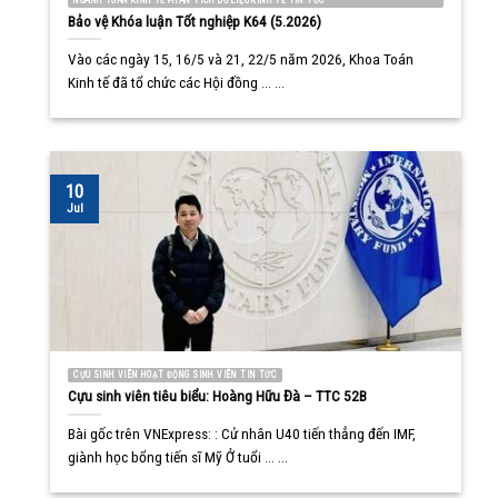
NGÀNH TOÁN KINH TẾ PHÂN TÍCH DỮ LIỆU KINH TẾ TIN TỨC
Bảo vệ Khóa luận Tốt nghiệp K64 (5.2026)
Vào các ngày 15, 16/5 và 21, 22/5 năm 2026, Khoa Toán
Kinh tế đã tổ chức các Hội đồng ... ...
10
Jul
CỰU SINH VIÊN HOẠT ĐỘNG SINH VIÊN TIN TỨC
Cựu sinh viên tiêu biểu: Hoàng Hữu Đà – TTC 52B
Bài gốc trên VNExpress: : Cử nhân U40 tiến thẳng đến IMF,
giành học bổng tiến sĩ Mỹ Ở tuổi ... ...