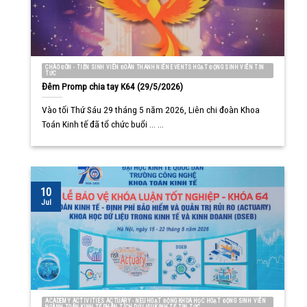
CHÀO ĐÓN - TIỄN SINH VIÊN ĐOÀN THANH NIÊN EVENTS HOẠT ĐỘNG SINH VIÊN TIN
TỨC
Đêm Promp chia tay K64 (29/5/2026)
Vào tối Thứ Sáu 29 tháng 5 năm 2026, Liên chi đoàn Khoa
Toán Kinh tế đã tổ chức buổi ... ...
10
Jul
ACADEMY ACTIVITIES ACTUARY - NEU HOẠT ĐỘNG KHOA HỌC HOẠT ĐỘNG SINH VIÊN