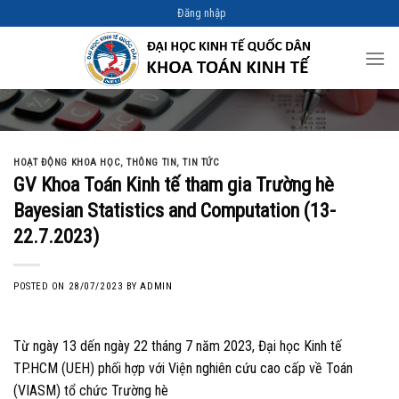
Skip
Đăng nhập
to
content
HOẠT ĐỘNG KHOA HỌC
,
THÔNG TIN
,
TIN TỨC
GV Khoa Toán Kinh tế tham gia Trường hè
Bayesian Statistics and Computation (13-
22.7.2023)
POSTED ON
28/07/2023
BY
ADMIN
Từ ngày 13 dến ngày 22 tháng 7 năm 2023, Đại học Kinh tế
TP.HCM (UEH) phối hợp với Viện nghiên cứu cao cấp về Toán
(VIASM) tổ chức Trường hè