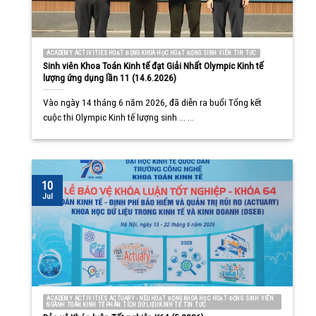
ACADEMY ACTIVITIES HOẠT ĐỘNG KHOA HỌC HOẠT ĐỘNG SINH VIÊN TIN TỨC
Sinh viên Khoa Toán Kinh tế đạt Giải Nhất Olympic Kinh tế
lượng ứng dụng lần 11 (14.6.2026)
Vào ngày 14 tháng 6 năm 2026, đã diễn ra buổi Tổng kết
cuộc thi Olympic Kinh tế lượng sinh ... ...
10
Jul
ACADEMY ACTIVITIES ACTUARY - NEU HOẠT ĐỘNG KHOA HỌC HOẠT ĐỘNG SINH VIÊN
NGÀNH TOÁN KINH TẾ PHÂN TÍCH DỮ LIỆU KINH TẾ TIN TỨC