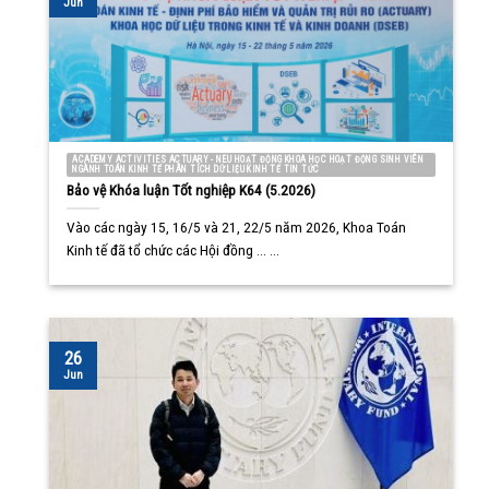
Jun
ACADEMY ACTIVITIES ACTUARY - NEU HOẠT ĐỘNG KHOA HỌC HOẠT ĐỘNG SINH VIÊN
NGÀNH TOÁN KINH TẾ PHÂN TÍCH DỮ LIỆU KINH TẾ TIN TỨC
Bảo vệ Khóa luận Tốt nghiệp K64 (5.2026)
Vào các ngày 15, 16/5 và 21, 22/5 năm 2026, Khoa Toán
Kinh tế đã tổ chức các Hội đồng ... ...
26
Jun