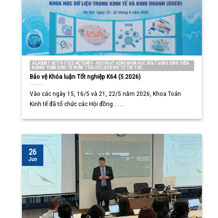
ACADEMY ACTIVITIES ACTUARY - NEU HOẠT ĐỘNG KHOA HỌC HOẠT ĐỘNG SINH VIÊN
NGÀNH TOÁN KINH TẾ PHÂN TÍCH DỮ LIỆU KINH TẾ TIN TỨC
Bảo vệ Khóa luận Tốt nghiệp K64 (5.2026)
Vào các ngày 15, 16/5 và 21, 22/5 năm 2026, Khoa Toán
Kinh tế đã tổ chức các Hội đồng ... ...
26
Jun