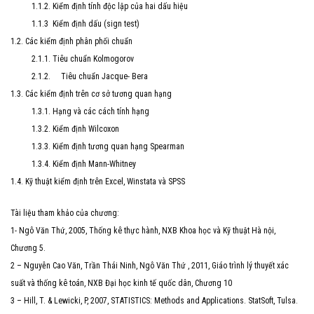
1.1.2. Kiểm định tính độc lập của hai dấu hiệu
1.1.3 Kiểm định dấu (sign test)
1.2. Các kiểm định phân phối chuẩn
2.1.1. Tiêu chuẩn Kolmogorov
2.1.2. Tiêu chuẩn Jacque- Bera
1.3. Các kiểm định trên cơ sở tương quan hạng
1.3.1. Hạng và các cách tính hạng
1.3.2. Kiểm định Wilcoxon
1.3.3. Kiểm định tương quan hạng Spearman
1.3.4. Kiểm định Mann-Whitney
1.4. Kỹ thuật kiểm định trên Excel, Winstata và SPSS
Tài liệu tham khảo của chương:
1- Ngô Văn Thứ, 2005, Thống kê thực hành, NXB Khoa học và Kỹ thuật Hà nội,
Chương 5.
2 – Nguyễn Cao Văn, Trần Thái Ninh, Ngô Văn Thứ , 2011, Giáo trình lý thuyết xác
suất và thống kê toán, NXB Đại học kinh tế quốc dân, Chương 10
3 – Hill, T. & Lewicki, P, 2007, STATISTICS: Methods and Applications. StatSoft, Tulsa.