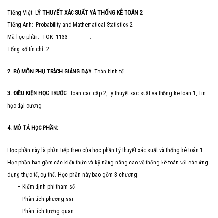
Tiếng Việt:
LÝ THUYẾT XÁC SUẤT VÀ THỐNG KÊ TOÁN 2
Tiếng Anh: Probability and Mathematical Statistics 2
Mã học phần: TOKT1133 .
Tổng số tín chỉ: 2
2. BỘ MÔN PHỤ TRÁCH GIẢNG DẠY
: Toán kinh tế
3. ĐIỀU KIỆN HỌC TRƯỚC
:
Toán cao cấp 2, Lý thuyết xác suất và thống kê toán 1, Tin
học đại cương
4. MÔ TẢ HỌC PHẦN:
Học phần này là phần tiếp theo của học phần Lý thuyết xác suất và thống kê toán 1.
Học phần bao gồm các kiến thức và kỹ năng nâng cao về thống kê toán với các ứng
dụng thực tế, cụ thể. Học phần này bao gồm 3 chương:
– Kiểm định phi tham số
– Phân tích phương sai
– Phân tích tương quan