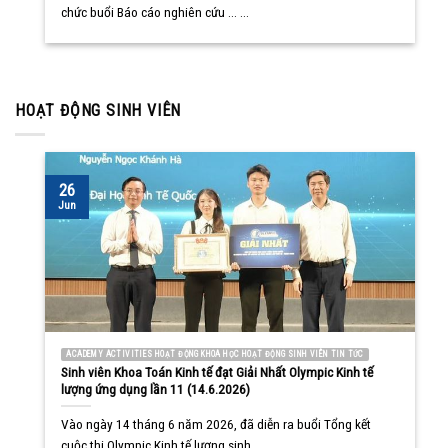
chức buổi Báo cáo nghiên cứu ... ...
HOẠT ĐỘNG SINH VIÊN
26
Jun
ACADEMY ACTIVITIES HOẠT ĐỘNG KHOA HỌC HOẠT ĐỘNG SINH VIÊN TIN TỨC
Sinh viên Khoa Toán Kinh tế đạt Giải Nhất Olympic Kinh tế
lượng ứng dụng lần 11 (14.6.2026)
Vào ngày 14 tháng 6 năm 2026, đã diễn ra buổi Tổng kết
cuộc thi Olympic Kinh tế lượng sinh ... ...