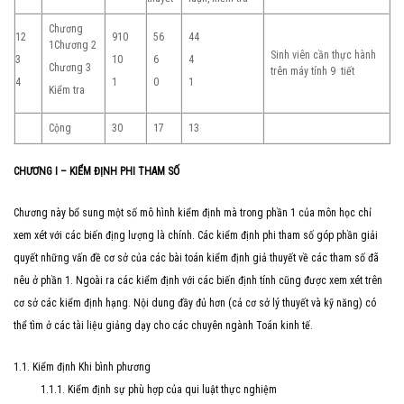
Chương
1
2
9
10
5
6
4
4
1
Chương 2
Sinh viên cần thực hành
3
10
6
4
Chương 3
trên máy tính 9 tiết
4
1
0
1
Kiểm tra
Cộng
30
17
13
CHƯƠNG I – KIỂM ĐỊNH PHI THAM SỐ
Chương này bổ sung một số mô hình kiểm định mà trong phần 1 của môn học chỉ
xem xét với các biến địng lượng là chính. Các kiểm định phi tham số góp phần giải
quyết những vấn đề cơ sở của các bài toán kiểm định giả thuyết về các tham số đã
nêu ở phần 1. Ngoài ra các kiểm định với các biến định tính cũng được xem xét trên
cơ sở các kiểm định hạng. Nội dung đầy đủ hơn (cả cơ sở lý thuyết và kỹ năng) có
thể tìm ở các tài liệu giảng dạy cho các chuyên ngành Toán kinh tế.
1.1. Kiểm định Khi bình phương
1.1.1. Kiểm định sự phù hợp của qui luật thực nghiệm