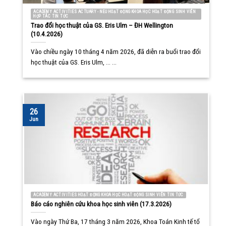
ACADEMY ACTIVITIES ACTUARY - NEU HOẠT ĐỘNG KHOA HỌC HOẠT ĐỘNG SINH VIÊN
HỢP TÁC TIN TỨC
Trao đổi học thuật của GS. Eris Ulm – ĐH Wellington
(10.4.2026)
Vào chiều ngày 10 tháng 4 năm 2026, đã diễn ra buổi trao đổi
học thuật của GS. Eris Ulm, ... ...
26
Jun
ACADEMY ACTIVITIES HOẠT ĐỘNG KHOA HỌC HOẠT ĐỘNG SINH VIÊN TIN TỨC
Báo cáo nghiên cứu khoa học sinh viên (17.3.2026)
Vào ngày Thứ Ba, 17 tháng 3 năm 2026, Khoa Toán Kinh tế tổ