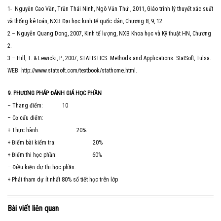
1- Nguyễn Cao Văn, Trần Thái Ninh, Ngô Văn Thứ , 2011, Giáo trình lý thuyết xác suất
và thống kê toán, NXB Đại học kinh tế quốc dân, Chương 8, 9, 12
2 – Nguyễn Quang Dong, 2007, Kinh tế lượng, NXB Khoa học và Kỹ thuật HN, Chương
2.
3 – Hill, T. & Lewicki, P., 2007, STATISTICS: Methods and Applications. StatSoft, Tulsa.
WEB: http://www.statsoft.com/textbook/stathome.html.
9. PHƯƠNG PHÁP ĐÁNH GIÁ HỌC PHẦN
– Thang điểm: 10
– Cơ cấu điểm:
+ Thực hành: 20%
+ Điểm bài kiểm tra: 20%
+ Điểm thi học phần: 60%
– Điều kiện dự thi học phần:
+ Phải tham dự ít nhất 80% số tiết học trên lớp
Bài viết liên quan