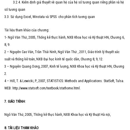
3.2.4. Kiểm định giả thuyết về quan hệ của hệ số tương quan riêng phần và hệ
số tương quan
3.3. Sử dụng Excel, Winstata và SPSS cho phân tích tương quan
Tài liệu tham khảo của chương:
1- Ngô Văn Thứ, 2005, Thống kê thực hành, NXB Khoa học và Kỹ thuật HN, Chương 6,
8, 9.
2 – Nguyễn Cao Văn, Trần Thái Ninh, Ngô Văn Thứ , 2011, Giáo trình lý thuyết xác
suất và thống kê toán, NXB Đại học kinh tế quốc dân, Chương 8, 9, 12.
3 – Nguyễn Quang Dong, 2007, Kinh tế lượng, NXB Khoa học và Kỹ thuật HN, Chương
2.
4 – Hill, T. & Lewicki, P., 2007, STATISTICS: Methods and Applications. StatSoft, Tulsa.
WEB: http://www.statsoft.com/textbook/stathome.html.
7. GIÁO TRÌNH
:
Ngô Văn Thứ, 2005, Thống kê thực hành, NXB Khoa học và Kỹ thuật Hà nội,
8. TÀI LIỆU THAM KHẢO
: