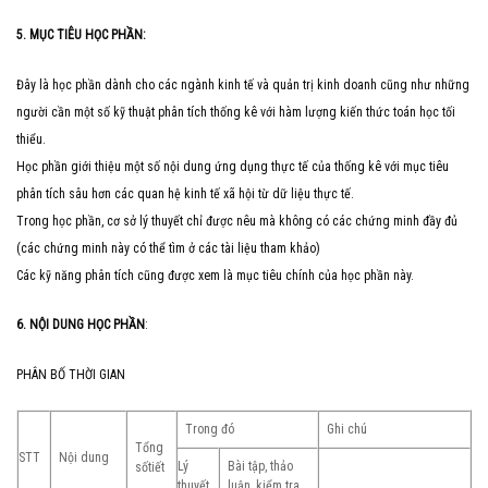
5. MỤC TIÊU HỌC PHẦN:
Đây là học phần dành cho các ngành kinh tế và quản trị kinh doanh cũng như những
người cần một số kỹ thuật phân tích thống kê với hàm lượng kiến thức toán học tối
thiểu.
Học phần giới thiệu một số nội dung ứng dụng thực tế của thống kê với mục tiêu
phân tích sâu hơn các quan hệ kinh tế xã hội từ dữ liệu thực tế.
Trong học phần, cơ sở lý thuyết chỉ được nêu mà không có các chứng minh đầy đủ
(các chứng minh này có thể tìm ở các tài liệu tham khảo)
Các kỹ năng phân tích cũng được xem là mục tiêu chính của học phần này.
6. NỘI DUNG HỌC PHẦN
:
PHÂN BỐ THỜI GIAN
Trong đó
Ghi chú
Tổng
STT
Nội dung
Lý
Bài tập, thảo
số
tiết
thuyết
luận, kiểm tra