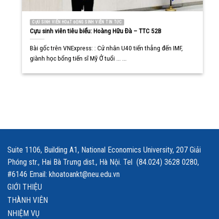
CỰU SINH VIÊN HOẠT ĐỘNG SINH VIÊN TIN TỨC
Cựu sinh viên tiêu biểu: Hoàng Hữu Đà – TTC 52B
Bài gốc trên VNExpress: : Cử nhân U40 tiến thẳng đến IMF,
giành học bổng tiến sĩ Mỹ Ở tuổi ... ...
Suite 1106, Building A1, National Economics University, 207 Giải
Phóng str., Hai Bà Trưng dist., Hà Nội. Tel (84.024) 3628 0280,
#6146 Email: khoatoankt@neu.edu.vn
GIỚI THIỆU
THÀNH VIÊN
NHIỆM VỤ