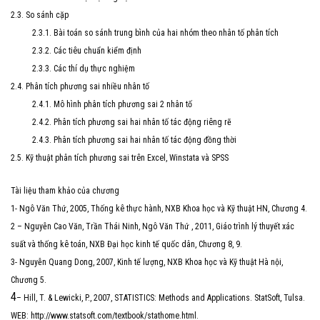
2.3. So sánh cặp
2.3.1. Bài toán so sánh trung bình của hai nhóm theo nhân tố phân tích
2.3.2. Các tiêu chuẩn kiểm định
2.3.3. Các thí dụ thực nghiệm
2.4. Phân tích phương sai nhiều nhân tố
2.4.1. Mô hình phân tích phương sai 2 nhân tố
2.4.2. Phân tích phương sai hai nhân tố tác động riêng rẽ
2.4.3. Phân tích phương sai hai nhân tố tác động đồng thời
2.5. Kỹ thuật phân tích phương sai trên Excel, Winstata và SPSS
Tài liệu tham khảo của chương
1- Ngô Văn Thứ, 2005, Thống kê thực hành, NXB Khoa học và Kỹ thuật HN, Chương 4.
2 – Nguyễn Cao Văn, Trần Thái Ninh, Ngô Văn Thứ , 2011, Giáo trình lý thuyết xác
suất và thống kê toán, NXB Đại học kinh tế quốc dân, Chương 8, 9.
3- Nguyễn Quang Dong, 2007, Kinh tế lượng, NXB Khoa học và Kỹ thuật Hà nội,
Chương 5.
4
– Hill, T. & Lewicki, P., 2007, STATISTICS: Methods and Applications. StatSoft, Tulsa.
WEB: http://www.statsoft.com/textbook/stathome.html.