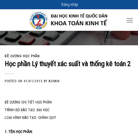
Skip
Đăng nhập
to
content
ĐỀ CƯƠNG HỌC PHẦN
Học phần Lý thuyết xác suất và thống kê toán 2
POSTED ON
01/01/2015
BY
ADMIN
ĐỀ CƯƠNG CHI TIẾT HỌC PHẦN
TRÌNH ĐỘ ĐÀO TẠO: ĐẠI HỌC
LOẠI HÌNH ĐÀO TẠO: CHÍNH QUY
1. TÊN HỌC PHẦN
: