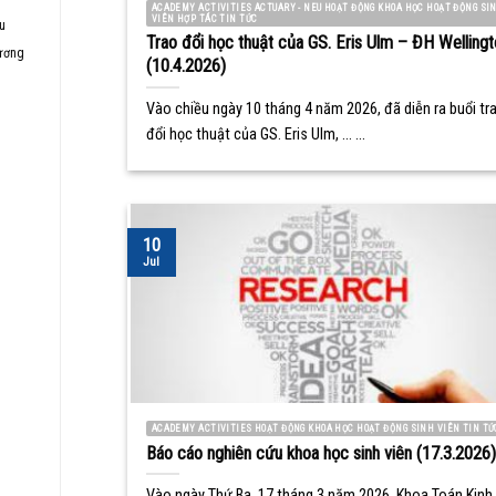
ACADEMY ACTIVITIES ACTUARY - NEU HOẠT ĐỘNG KHOA HỌC HOẠT ĐỘNG SI
VIÊN HỢP TÁC TIN TỨC
ệu
Trao đổi học thuật của GS. Eris Ulm – ĐH Wellingt
hương
(10.4.2026)
Vào chiều ngày 10 tháng 4 năm 2026, đã diễn ra buổi tr
đổi học thuật của GS. Eris Ulm, ... ...
10
Jul
ACADEMY ACTIVITIES HOẠT ĐỘNG KHOA HỌC HOẠT ĐỘNG SINH VIÊN TIN TỨ
Báo cáo nghiên cứu khoa học sinh viên (17.3.2026)
Vào ngày Thứ Ba, 17 tháng 3 năm 2026, Khoa Toán Kinh 