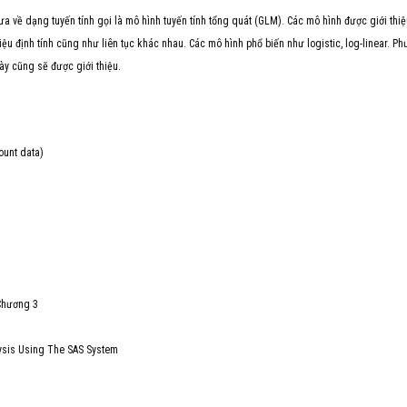
a về dạng tuyến tính gọi là mô hình tuyến tính tổng quát (GLM). Các mô hình được giới thi
ệu định tính cũng như liên tục khác nhau. Các mô hình phổ biến như logistic, log-linear. P
ày cũng sẽ được giới thiệu.
ount data)
 Chương 3
alysis Using The SAS System