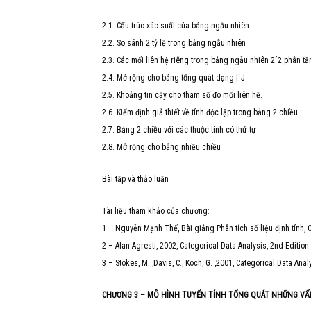
2.1. Cấu trúc xác suất của bảng ngẫu nhiên
2.2. So sánh 2 tỷ lệ trong bảng ngẫu nhiên
2.3. Các mối liên hệ riêng trong bảng ngẫu nhiên 2´2 phân tầ
2.4. Mở rộng cho bảng tổng quát dạng I´J
2.5. Khoảng tin cậy cho tham số đo mối liên hệ.
2.6. Kiểm định giả thiết về tính độc lập trong bảng 2 chiều
2.7. Bảng 2 chiều với các thuộc tính có thứ tự
2.8. Mở rộng cho bảng nhiều chiều
Bài tập và thảo luận
Tài liệu tham khảo của chương:
1 – Nguyễn Mạnh Thế, Bài giảng Phân tích số liệu định tính,
2 – Alan Agresti, 2002, Categorical Data Analysis, 2nd Edition
3 – Stokes, M. ,Davis, C., Koch, G. ,2001, Categorical Data An
CHƯƠNG 3 – MÔ HÌNH TUYẾN TÍNH TỔNG QUÁT NHỮNG VẤ