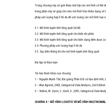
Trong chương này sẽ giới thiệu một lớp các mô hình có thể đư
trong phần này sẽ giúp cho việc mô hình hóa nhiều dạng số li
pháp ước lượng hợp lí tối đa để ước lượng các mô hình loại n
3.1. Mô hình tuyến tính tổng quát (GLM)
3.2. Mô hình tuyến tính tổng quát cho biến nhị phân
3.3. Mô hình tuyến tính tổng quát cho biến dạng đếm được (c
3.4. Phương pháp ước lượng hợp lí tối đa
3.5. Suy diễn thống kê cho mô hình tuyến tính tổng quát
Bài tập và thảo luận
Tài liệu tham khảo của chương:
1 – Nguyễn Mạnh Thế, Bài giảng Phân tích số liệu định tính,
2 – Alan Agresti, 2002, Categorical Data Analysis, 2nd Edition
3 – Stokes, M. ,Davis, C., Koch, G. ,2001, Categorical Data An
CHƯƠNG 4 – MÔ HÌNH LOGISTIC VÀ MÔ HÌNH MULTINOMIAL