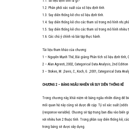
1.1. Số liệu định tính là gì?
1.2. Phân phối xác suất của số liệu định tính.
1.3. Suy diễn thống kê cho số liệu định tính.
1.4. Suy diễn thống kê cho các tham số trong mô hình nhị ph
1.5. Suy diễn thống kê cho các tham số trong mô hình nhiều t
1.6. Các chú ý chính và bài tập thực hành.
Tài liệu tham khảo của chương:
1 – Nguyễn Mạnh Thế, Bài giảng Phân tích số liệu định tính,
2 – Alan Agresti, 2002, Categorical Data Analysis, 2nd Edition
3 – Stokes, M. ,Davis, C., Koch, G. ,2001, Categorical Data An
CHƯƠNG 2 – BẢNG NGẪU NHIÊN VÀ SUY DIỄN THỐNG KÊ
Trong chương này, khái niệm về bảng ngẫu nhiên dùng để biể
mối quan hệ này cũng sẽ được đề cập. Tỷ số xác suất (odds ra
(response variable). Chương sẽ tập trung ban đầu vào biến gi
với nhiều hơn 2 thuộc tính. Trong phần suy diễn thống kê, các
trong bảng sẽ được xây dựng.