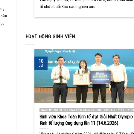
tổ chức buổi Báo cáo nghiên cứu ... ...
ơng
 điều
ược
HOẠT ĐỘNG SINH VIÊN
10
Jul
ACADEMY ACTIVITIES HOẠT ĐỘNG KHOA HỌC HOẠT ĐỘNG SINH VIÊN TIN TỨ
Sinh viên Khoa Toán Kinh tế đạt Giải Nhất Olympic
Kinh tế lượng ứng dụng lần 11 (14.6.2026)