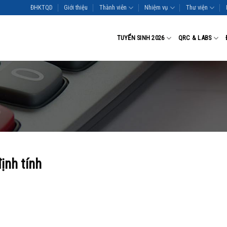
ĐHKTQD
Giới thiệu
Thành viên
Nhiệm vụ
Thư viện
TUYỂN SINH 2026
QRC & LABS
ịnh tính