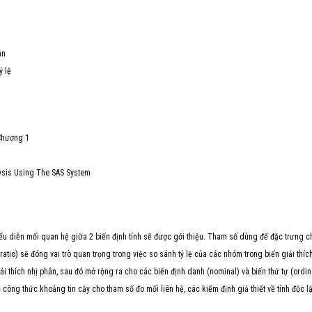
ân
ỷ lệ
 Chương 1
alysis Using The SAS System
u diễn mối quan hệ giữa 2 biến định tính sẽ được gới thiệu. Tham số dùng để đặc trưng c
tio) sẽ đóng vai trò quan trọng trong việc so sánh tỷ lệ của các nhóm trong biến giải thíc
ải thích nhị phân, sau đó mở rộng ra cho các biến định danh (nominal) và biến thứ tự (ordin
 công thức khoảng tin cậy cho tham số đo mối liên hệ, các kiểm định giả thiết về tính độc l