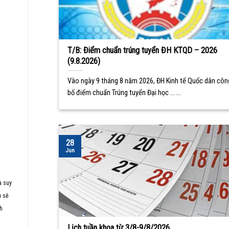
T/B: Điểm chuẩn trúng tuyển ĐH KTQD – 2026
(9.8.2026)
Vào ngày 9 tháng 8 năm 2026, ĐH Kinh tế Quốc dân côn
bố điểm chuẩn Trúng tuyển Đại học ... ...
28
Jun
à suy
u sẽ
nh
Lịch tuần khoa từ 3/8-9/8/2026