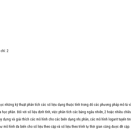
ỉ: 2
học những kỹ thuật phân tích các số liệu dạng thuộc tính trong đó các phương pháp mô tả v
a học phần. Đối với số liệu định tính, việc phân tích các bảng ngẫu nhiên, 2 hoặc nhiều chiề
ây dựng và giải thích các mô hình cho các biến dạng nhị phân, các mô hình logarit tuyến ti
ư mô hình đa biến cho số liệu theo cặp và số liệu theo trình tự thời gian cũng được đề cập.