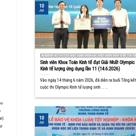
10
Jul
ACADEMY ACTIVITIES HOẠT ĐỘNG KHOA HỌC HOẠT ĐỘNG SINH VIÊN TIN TỨ
Sinh viên Khoa Toán Kinh tế đạt Giải Nhất Olympic
Kinh tế lượng ứng dụng lần 11 (14.6.2026)
Vào ngày 14 tháng 6 năm 2026, đã diễn ra buổi Tổng kết
cuộc thi Olympic Kinh tế lượng sinh ... ...
ho
h
10
al)
Jul
ập