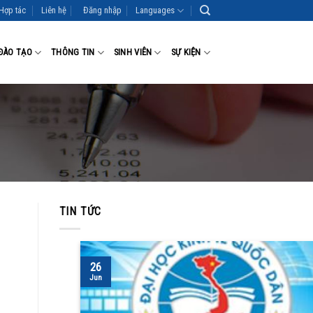
Hợp tác
Liên hệ
Đăng nhập
Languages
ĐÀO TẠO
THÔNG TIN
SINH VIÊN
SỰ KIỆN
TIN TỨC
26
Jun