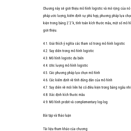
Chương này sẽ giới thiệu mô hình logistic và mở rộng của nó
pháp ước lượng, kiểm định sự phù hợp, phương pháp lựa chọn
kiện trong bảng 2´2´k, tính toán kích thước mẫu, một số mô 
giới thiệu.
4.1. Giải thích ý nghĩa các tham số trong mô hình logistic
4.2. Suy diễn trong mô hình logistic
4.3. Mô hình logistic đa biến
4.4. Ước lượng mô hình logistic
4.5. Các phương pháp lựa chọn mô hình
4.6. Các kiểm định về tính đúng đắn của mô hình
4.7. Suy diễn về mối liên hệ có điều kiện trong bảng ngẫu nh
4.8. Xác định kích thước mẫu
4.9. Mô hình probit và complementary log-log
Bài tập và thảo luận
Tài liệu tham khảo của chương: