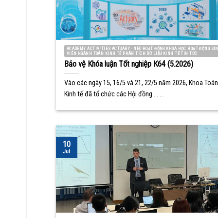
ACADEMY ACTIVITIES ACTUARY - NEU HOẠT ĐỘNG KHOA HỌC HOẠT ĐỘNG SI
VIÊN NGÀNH TOÁN KINH TẾ PHÂN TÍCH DỮ LIỆU KINH TẾ TIN TỨC
Bảo vệ Khóa luận Tốt nghiệp K64 (5.2026)
Vào các ngày 15, 16/5 và 21, 22/5 năm 2026, Khoa Toán
Kinh tế đã tổ chức các Hội đồng ... ...
10
Jul