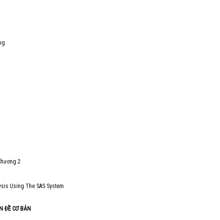
ng
 Chương 2
alysis Using The SAS System
N ĐỀ CƠ BẢN