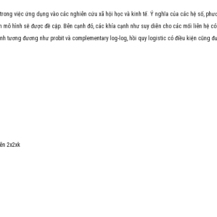
 trong việc ứng dụng vào các nghiên cứu xã hội học và kinh tế. Ý nghĩa của các hệ số, phư
 mô hình sẽ được đề cập. Bên cạnh đó, các khía cạnh như suy diễn cho các mối liên hệ có
hình tương đương như probit và complementary log-log, hồi quy logistic có điều kiện cũng đ
iên 2x2xk