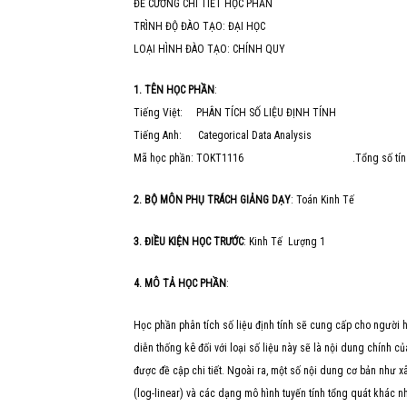
ĐỀ CƯƠNG CHI TIẾT HỌC PHẦN
TRÌNH ĐỘ ĐÀO TẠO: ĐẠI HỌC
LOẠI HÌNH ĐÀO TẠO: CHÍNH QUY
1. TÊN HỌC PHẦN
:
Tiếng Việt: PHÂN TÍCH SỐ LIỆU ĐỊNH TÍNH
Tiếng Anh: Categorical Data Analysis
Mã học phần: TOKT1116 .Tổng số tín ch
2. BỘ MÔN PHỤ TRÁCH GIẢNG DẠY
: Toán Kinh Tế
3. ĐIỀU KIỆN HỌC TRƯỚC
: Kinh Tế Lượng 1
4. MÔ TẢ HỌC PHẦN
:
Học phần phân tích số liệu định tính sẽ cung cấp cho người 
diễn thống kê đối với loại số liệu này sẽ là nội dung chính củ
được đề cập chi tiết. Ngoài ra, một số nội dung cơ bản như x
(log-linear) và các dạng mô hình tuyến tính tổng quát khác nh