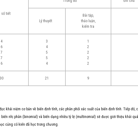
Trong đó
Ghi chú
 số
tiết
Bài tập,
Lý thuyết
thảo luận,
kiểm tra
4
3
1
6
4
2
7
5
2
7
5
2
6
4
2
30
21
9
c khái niệm cơ bản về biến định tính, các phân phối xác suất của biến định tính. Tiếp đó, 
c biến nhị phân (binomial) và biến dạng nhiều tỷ lệ (multinomial) sẽ được giới thiệu khái quá
i học củng có kiến đã học trong chương.