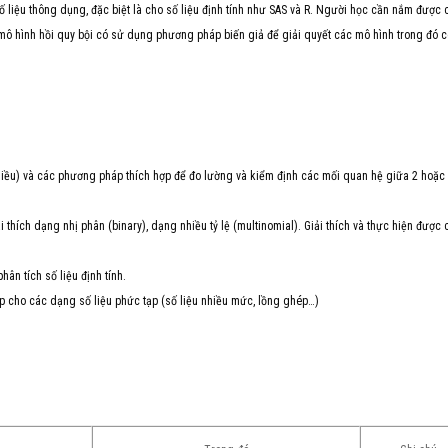
liệu thông dụng, đặc biệt là cho số liệu định tính như SAS và R. Người học cần nắm được 
mô hình hồi quy bội có sử dụng phương pháp biến giả để giải quyết các mô hình trong đó 
iều) và các phương pháp thích hợp để đo lường và kiểm định các mối quan hệ giữa 2 hoặc
hích dạng nhị phân (binary), dạng nhiều tỷ lệ (multinomial). Giải thích và thực hiện được 
ân tích số liệu định tính.
 cho các dạng số liệu phức tạp (số liệu nhiều mức, lồng ghép…)