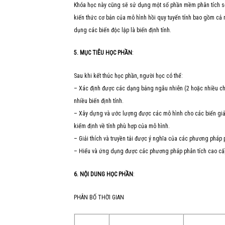
Khóa học này cũng sẽ sử dụng một số phần mềm phân tích số 
kiến thức cơ bản của mô hình hồi quy tuyến tính bao gồm cả 
dụng các biến độc lập là biến định tính.
5. MỤC TIÊU HỌC PHẦN
:
Sau khi kết thúc học phần, người học có thể:
– Xác định được các dạng bảng ngẫu nhiên (2 hoặc nhiều ch
nhiều biến định tính.
– Xây dựng và ước lượng được các mô hình cho các biến giải t
kiểm định về tính phù hợp của mô hình.
– Giải thích và truyền tải được ý nghĩa của các phương pháp ph
– Hiểu và ứng dụng được các phương pháp phân tích cao cấp
6. NỘI DUNG HỌC PHẦN
:
PHÂN BỐ THỜI GIAN