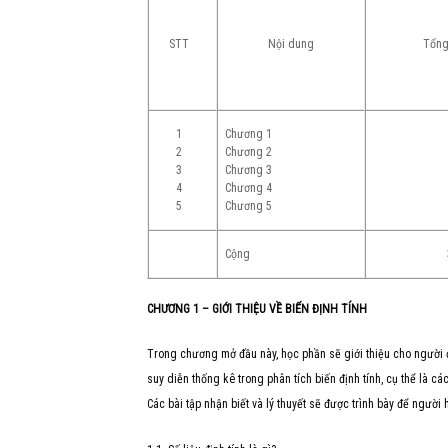
STT
Nội dung
Tổng
Chương 1
1
Chương 2
2
Chương 3
3
Chương 4
4
Chương 5
5
Cộng
CHƯƠNG 1 – GIỚI THIỆU VỀ BIẾN ĐỊNH TÍNH
Trong chương mở đầu này, học phần sẽ giới thiệu cho người đọ
suy diễn thống kê trong phân tích biến định tính, cụ thể là cá
Các bài tập nhận biết và lý thuyết sẽ được trình bày để ngườ