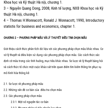
Khoa học và Kỹ thuật Hà nội, chương 1.
3 – Nguyễn Quang Dong, 2008, Kinh tế lượng, NXB Khoa học và Kỹ
thuật Hà nội, chương 1.
4 – Thomas H.Wonnacott, Ronald J. Wonnacott, 1990, Introductory
statistis for business and economics, chapter 1.
CHƯƠNG 2 – PHƯƠNG PHÁP MẪU VÀ LÝ THUYẾT ĐIỀU TRA CHỌN MẪU
Giới thiệu cách thức phân tích dữ liệu với các phương pháp chọn mẫu khác nhau. Cơ
sở lý thuyết và điều kiện sử dụng các phương pháp chọn mẫu. Các cách thức xác
định cỡ mẫu trong các tình huống, mục tiêu khác nhau. Sơ lược về lý thuyết bảng hỏi
và cách thức tổ chức một cuộc khảo sát trên quan điểm tìm kiếm thông tin phục vụ
mô hình hóa thống kê
2.1. Sơ lược về phương pháp mẫu
2.2. Những vấn đề cơ bản của điều tra chọn mẫu
2.3. Các phương pháp chọn mẫu
2.3.1. Một số nguyên tắc cơ bản