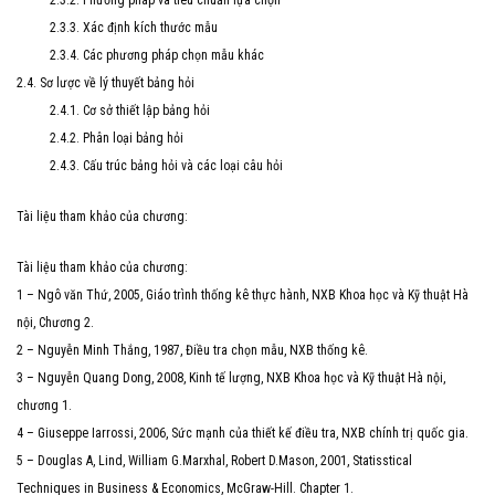
2.3.2. Phương pháp và tiêu chuẩn lựa chọn
2.3.3. Xác định kích thước mẫu
2.3.4. Các phương pháp chọn mẫu khác
2.4. Sơ lược về lý thuyết bảng hỏi
2.4.1. Cơ sở thiết lập bảng hỏi
2.4.2. Phân loại bảng hỏi
2.4.3. Cấu trúc bảng hỏi và các loại câu hỏi
Tài liệu tham khảo của chương:
Tài liệu tham khảo của chương:
1 – Ngô văn Thứ, 2005, Giáo trình thống kê thực hành, NXB Khoa học và Kỹ thuật Hà
nội, Chương 2.
2 – Nguyễn Minh Thắng, 1987, Điều tra chọn mẫu, NXB thống kê.
3 – Nguyễn Quang Dong, 2008, Kinh tế lượng, NXB Khoa học và Kỹ thuật Hà nội,
chương 1.
4 – Giuseppe Iarrossi, 2006, Sức mạnh của thiết kế điều tra, NXB chính trị quốc gia.
5 – Douglas A, Lind, William G.Marxhal, Robert D.Mason, 2001, Statisstical
Techniques in Business & Economics, McGraw-Hill. Chapter 1.