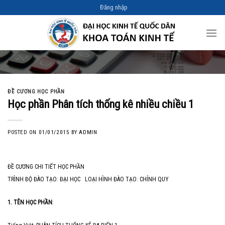
Skip
Đăng nhập
to
content
ĐỀ CƯƠNG HỌC PHẦN
Học phần Phân tích thống kê nhiều chiều 1
POSTED ON
01/01/2015
BY
ADMIN
ĐỀ CƯƠNG CHI TIẾT HỌC PHẦN
TRÌNH ĐỘ ĐÀO TẠO: ĐẠI HỌC LOẠI HÌNH ĐÀO TẠO: CHÍNH QUY
1. TÊN HỌC PHẦN
: