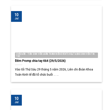
10
Jul
CHÀO ĐÓN - TIỄN SINH VIÊN ĐOÀN THANH NIÊN EVENTS HOẠT ĐỘNG SINH VIÊN TIN
TỨC
Đêm Promp chia tay K64 (29/5/2026)
Vào tối Thứ Sáu 29 tháng 5 năm 2026, Liên chi đoàn Khoa
Toán Kinh tế đã tổ chức buổi ... ...
10
Jul