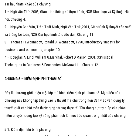
Tài liệu tham khảo của chương
1 – Ngô văn Thứ, 2005, Giáo trình thống kê thực hành, NXB Khoa học và Kỹ thuật Hà
nội, Chương 4.
2 – Nguyễn Cao Văn, Trần Thái Ninh, Ngô Văn Thứ ,2011, Giáo trình lý thuyết xác suất
và thống kê toán, NXB Đại học kinh tế quốc dân, Chương 11
3 – Thomas H.Wonnacott, Ronald J. Wonnacott, 1990, Introductory statistis for
business and economics, chapter 10.
4 – Douglas A, Lind, William G.Marxhal, Robert D.Mason, 2001, Statisstical
Techniques in Business & Economics, McGraw-Hill. Chapter 12.
CHƯƠNG 5 – KIỂM ĐỊNH PHI THAM SỐ
Đây là chương giới thiệu một lớp mô hình kiểm định phi tham số. Mục tiêu của
chương này không tập trung vào lý thuyết mà chú trọng hơn đến việc vận dụng lý
thuyết giải các bài toán thường gặp trong thực tế. Tần dụng sự trợ giúp của phần
mềm chuyên dụng tạo kỹ năng phân tích là mục tiêu quan trong nhất của chương.
5.1. Kiểm định khi bình phương