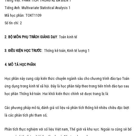
Tiếng Việt: PHÂN TÍCH THỐNG KÊ ĐA BIẾN 1
Tiếng Anh: Multivariate Statistical Analysis 1
Mã học phần: TOKT1109
Số tín chỉ: 2
2. BỘ MÔN PHỤ TRÁCH GIẢNG DẠY
: Toán kinh tế
3. ĐIỀU KIỆN HỌC TRƯỚC
: Thống kê toán, Kinh tế lượng 1
4. MÔ TẢ HỌC PHẦN
:
Học phần này cung cấp kiến thức chuyên ngành sâu cho chương trình đào tạo Toán
ứng dụng trong kinh tế xã hội. Đây là học phần tiếp theo trong tiến trình đào tạo sau
học phần Thống kê toán. Hai khối kiến thức chính sẽ được trang bị là:
Các phương pháp mô tả, đánh giá số liệu và phân tích thống kê nhiều chiều đặc biệt
là các phân tích phi tham số;
Phân tích thực nghiệm với số liệu Việt nam, Thế giới và khu vực. Ngoài ra cũng sẽ bố