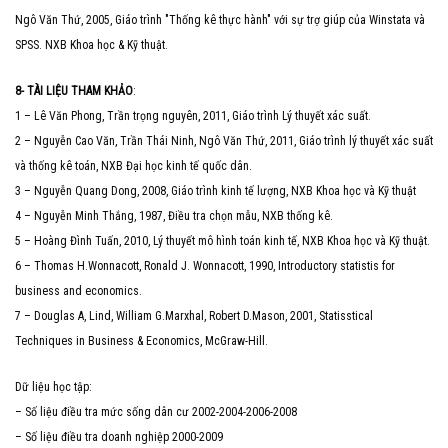
Ngô Văn Thứ, 2005, Giáo trình "Thống kê thực hành" với sự trợ giúp của Winstata và
SPSS. NXB Khoa học & Kỹ thuật.
8- TÀI LIỆU THAM KHẢO
:
1 – Lê Văn Phong, Trần trọng nguyên, 2011, Giáo trình Lý thuyết xác suất.
2 – Nguyễn Cao Văn, Trần Thái Ninh, Ngô Văn Thứ, 2011, Giáo trình lý thuyết xác suất
và thống kê toán, NXB Đại học kinh tế quốc dân.
3 – Nguyễn Quang Dong, 2008, Giáo trình kinh tế lượng, NXB Khoa học và Kỹ thuật
4 – Nguyễn Minh Thắng, 1987, Điều tra chọn mẫu, NXB thống kê.
5 – Hoàng Đình Tuấn, 2010, Lý thuyết mô hình toán kinh tế, NXB Khoa học và Kỹ thuật.
6 – Thomas H.Wonnacott, Ronald J. Wonnacott, 1990, Introductory statistis for
business and economics.
7 – Douglas A, Lind, William G.Marxhal, Robert D.Mason, 2001, Statisstical
Techniques in Business & Economics, McGraw-Hill.
Dữ liệu học tập:
– Số liệu điều tra mức sống dân cư 2002-2004-2006-2008
– Số liệu điều tra doanh nghiệp 2000-2009