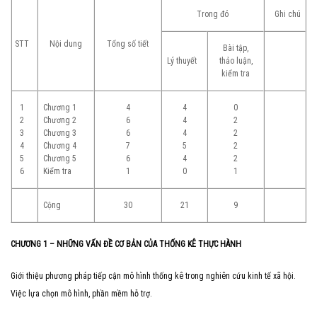
Trong đó
Ghi chú
STT
Nội dung
Tổng số
tiết
Bài tập,
Lý thuyết
thảo luận,
kiểm tra
Chương 1
1
4
4
0
Chương 2
2
6
4
2
Chương 3
3
6
4
2
Chương 4
4
7
5
2
Chương 5
5
6
4
2
Kiểm tra
6
1
0
1
Cộng
30
21
9
CHƯƠNG 1 – NHỮNG VẤN ĐỀ CƠ BẢN CỦA THỐNG KÊ THỰC HÀNH
Giới thiệu phương pháp tiếp cận mô hình thống kê trong nghiên cứu kinh tế xã hội.
Việc lựa chọn mô hình, phần mềm hỗ trợ.