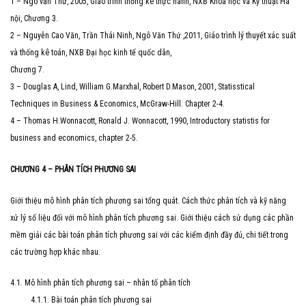
1 – Ngô văn Thứ, 2005, Giáo trình thống kê thực hành, NXB Khoa học và Kỹ thuật Hà
nội, Chương 3.
2 – Nguyễn Cao Văn, Trần Thái Ninh, Ngô Văn Thứ ,2011, Giáo trình lý thuyết xác suất
và thống kê toán, NXB Đại học kinh tế quốc dân,
Chương 7.
3 – Douglas A, Lind, William G.Marxhal, Robert D.Mason, 2001, Statisstical
Techniques in Business & Economics, McGraw-Hill. Chapter 2-4.
4 – Thomas H.Wonnacott, Ronald J. Wonnacott, 1990, Introductory statistis for
business and economics, chapter 2-5.
CHƯƠNG 4 – PHÂN TÍCH PHƯƠNG SAI
Giới thiệu mô hình phân tích phương sai tổng quát. Cách thức phân tích và kỹ năng
xử lý số liệu đối với mô hình phân tích phương sai. Giới thiệu cách sử dụng các phần
mềm giải các bài toán phân tích phương sai với các kiểm định đầy đủ, chi tiết trong
các trường hợp khác nhau.
4.1. Mô hình phân tích phương sai – nhân tố phân tích
4.1.1. Bài toán phân tích phương sai