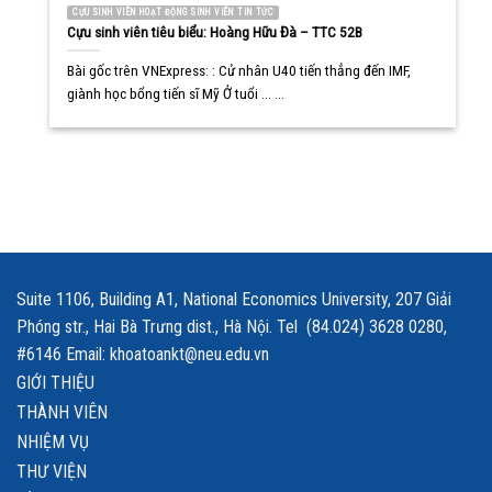
CỰU SINH VIÊN HOẠT ĐỘNG SINH VIÊN TIN TỨC
Cựu sinh viên tiêu biểu: Hoàng Hữu Đà – TTC 52B
Bài gốc trên VNExpress: : Cử nhân U40 tiến thẳng đến IMF,
giành học bổng tiến sĩ Mỹ Ở tuổi ... ...
Suite 1106, Building A1, National Economics University, 207 Giải
Phóng str., Hai Bà Trưng dist., Hà Nội. Tel (84.024) 3628 0280,
#6146 Email: khoatoankt@neu.edu.vn
GIỚI THIỆU
THÀNH VIÊN
NHIỆM VỤ
THƯ VIỆN