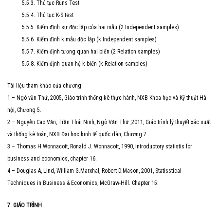
5.5.3. Thủ tục Runs Test
5.5.4. Thủ tục K-S test
5.5.5. Kiểm định sự độc lập của hai mẫu (2 Independent samples)
5.5.6. Kiểm định k mẫu độc lập (k Independent samples)
5.5.7. Kiểm định tương quan hai biến (2 Relation samples)
5.5.8. Kiểm định quan hệ k biến (k Relation samples)
Tài liệu tham khảo của chương:
1 – Ngô văn Thứ, 2005, Giáo trình thống kê thực hành, NXB Khoa học và Kỹ thuật Hà
nội, Chương 5.
2 – Nguyễn Cao Văn, Trần Thái Ninh, Ngô Văn Thứ ,2011, Giáo trình lý thuyết xác suất
và thống kê toán, NXB Đại học kinh tế quốc dân, Chương 7
3 – Thomas H.Wonnacott, Ronald J. Wonnacott, 1990, Introductory statistis for
business and economics, chapter 16.
4 – Douglas A, Lind, William G.Marxhal, Robert D.Mason, 2001, Statisstical
Techniques in Business & Economics, McGraw-Hill. Chapter 15.
7. GIÁO TRÌNH