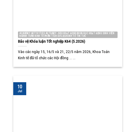
ACADEMY ACTIVITIES ACTUARY - NEU HOẠT ĐỘNG KHOA HỌC HOẠT ĐỘNG SINH VIÊN
NGÀNH TOÁN KINH TẾ PHÂN TÍCH DỮ LIỆU KINH TẾ TIN TỨC
Bảo vệ Khóa luận Tốt nghiệp K64 (5.2026)
Vào các ngày 15, 16/5 và 21, 22/5 năm 2026, Khoa Toán
Kinh tế đã tổ chức các Hội đồng ... ...
10
Jul