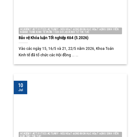
ACADEMY ACTIVITIES ACTUARY - NEU HOẠT ĐỘNG KHOA HỌC HOẠT ĐỘNG SINH VIÊN
NGÀNH TOÁN KINH TẾ PHÂN TÍCH DỮ LIỆU KINH TẾ TIN TỨC
Bảo vệ Khóa luận Tốt nghiệp K64 (5.2026)
Vào các ngày 15, 16/5 và 21, 22/5 năm 2026, Khoa Toán
Kinh tế đã tổ chức các Hội đồng ... ...
10
Jul
ACADEMY ACTIVITIES ACTUARY - NEU HOẠT ĐỘNG KHOA HỌC HOẠT ĐỘNG SINH VIÊN
HỢP TÁC TIN TỨC