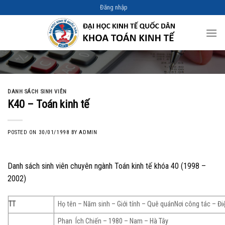
Skip
Đăng nhập
to
content
DANH SÁCH SINH VIÊN
K40 – Toán kinh tế
POSTED ON
30/01/1998
BY
ADMIN
Danh sách sinh viên chuyên ngành Toán kinh tế khóa 40 (1998 –
2002)
TT
Họ tên – Năm sinh – Giới tính – Quê quánNơi công tác – Đi
Phan Ích Chiến – 1980 – Nam – Hà Tây