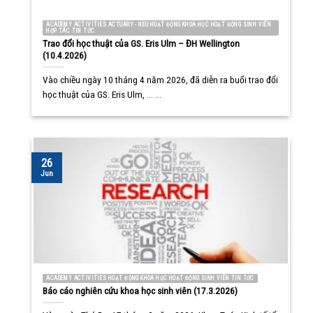
ACADEMY ACTIVITIES ACTUARY - NEU HOẠT ĐỘNG KHOA HỌC HOẠT ĐỘNG SINH VIÊN
HỢP TÁC TIN TỨC
Trao đổi học thuật của GS. Eris Ulm – ĐH Wellington
(10.4.2026)
Vào chiều ngày 10 tháng 4 năm 2026, đã diễn ra buổi trao đổi
học thuật của GS. Eris Ulm, ... ...
26
Jun
ACADEMY ACTIVITIES HOẠT ĐỘNG KHOA HỌC HOẠT ĐỘNG SINH VIÊN TIN TỨC
Báo cáo nghiên cứu khoa học sinh viên (17.3.2026)