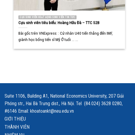
CỰU SINH VIÊN HOẠT ĐỘNG SINH VIÊN TIN TỨC
Cựu sinh viên tiêu biểu: Hoàng Hữu Đà – TTC 52B
Bài gốc trên VNExpress: : Cử nhân U40 tiến thẳng đến IMF,
giành học bổng tiến sĩ Mỹ Ở tuổi ... ...
Suite 1106, Building A1, National Economics University, 207 Giải
Phóng str., Hai Bà Trưng dist., Hà Nội. Tel (84.024) 3628 0280,
#6146 Email: khoatoankt@neu.edu.vn
GIỚI THIỆU
THÀNH VIÊN