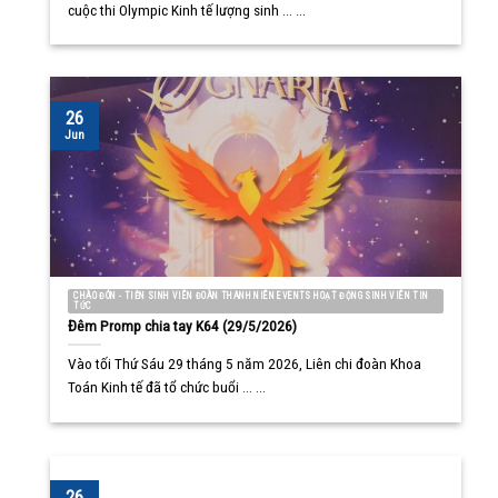
cuộc thi Olympic Kinh tế lượng sinh ... ...
26
Jun
CHÀO ĐÓN - TIỄN SINH VIÊN ĐOÀN THANH NIÊN EVENTS HOẠT ĐỘNG SINH VIÊN TIN
TỨC
Đêm Promp chia tay K64 (29/5/2026)
Vào tối Thứ Sáu 29 tháng 5 năm 2026, Liên chi đoàn Khoa
Toán Kinh tế đã tổ chức buổi ... ...
26