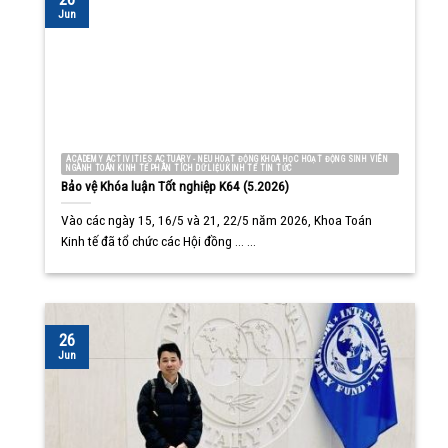
Jun
ACADEMY ACTIVITIES ACTUARY - NEU HOẠT ĐỘNG KHOA HỌC HOẠT ĐỘNG SINH VIÊN
NGÀNH TOÁN KINH TẾ PHÂN TÍCH DỮ LIỆU KINH TẾ TIN TỨC
Bảo vệ Khóa luận Tốt nghiệp K64 (5.2026)
Vào các ngày 15, 16/5 và 21, 22/5 năm 2026, Khoa Toán
Kinh tế đã tổ chức các Hội đồng ... ...
26
Jun