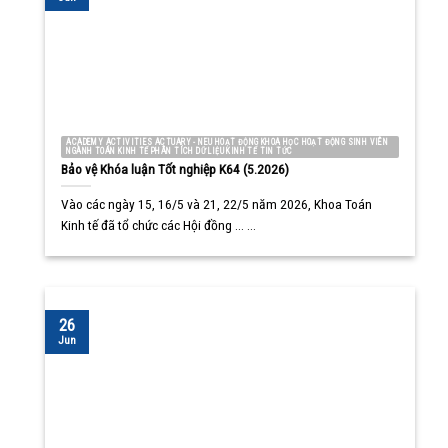
ACADEMY ACTIVITIES ACTUARY - NEU HOẠT ĐỘNG KHOA HỌC HOẠT ĐỘNG SINH VIÊN
NGÀNH TOÁN KINH TẾ PHÂN TÍCH DỮ LIỆU KINH TẾ TIN TỨC
Bảo vệ Khóa luận Tốt nghiệp K64 (5.2026)
Vào các ngày 15, 16/5 và 21, 22/5 năm 2026, Khoa Toán
Kinh tế đã tổ chức các Hội đồng ... ...
26
Jun