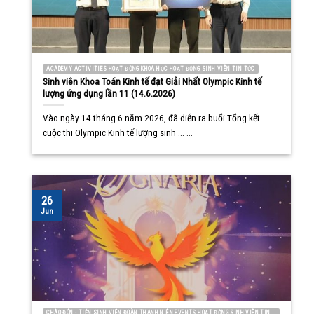
ACADEMY ACTIVITIES HOẠT ĐỘNG KHOA HỌC HOẠT ĐỘNG SINH VIÊN TIN TỨC
Sinh viên Khoa Toán Kinh tế đạt Giải Nhất Olympic Kinh tế
lượng ứng dụng lần 11 (14.6.2026)
Vào ngày 14 tháng 6 năm 2026, đã diễn ra buổi Tổng kết
cuộc thi Olympic Kinh tế lượng sinh ... ...
26
Jun
CHÀO ĐÓN - TIỄN SINH VIÊN ĐOÀN THANH NIÊN EVENTS HOẠT ĐỘNG SINH VIÊN TIN