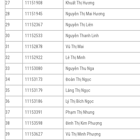
27
11151908
Khuất Thị Hương
28
11151945
Nguyễn Thị Mai Hương
29
11152367
Nguyễn Thị Liên
30
11152533
Nguyễn Thanh Linh
31
11152878
Vũ Thị Mai
32
11152922
Lê Thị Minh
33
11153080
Nguyễn Thu Nga
34
11153173
Đoàn Thị Ngọc
35
11153179
Lăng Thị Ngọc
36
11153186
Lý Thị Bích Ngọc
37
11153391
Phạm Thị Nhung
38
11153598
Đinh Thị Kim Phượng
39
11153627
Vũ Thị Minh Phượng