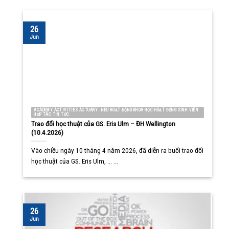
26
Jun
ACADEMY ACTIVITIES ACTUARY - NEU HOẠT ĐỘNG KHOA HỌC HOẠT ĐỘNG SINH VIÊN
HỢP TÁC TIN TỨC
Trao đổi học thuật của GS. Eris Ulm – ĐH Wellington
(10.4.2026)
Vào chiều ngày 10 tháng 4 năm 2026, đã diễn ra buổi trao đổi
học thuật của GS. Eris Ulm, ... ...
26
Jun