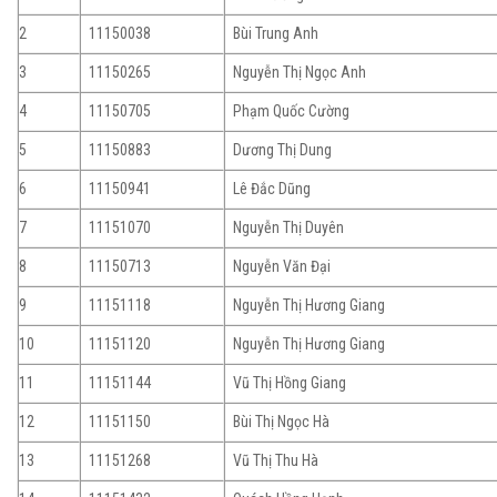
2
11150038
Bùi Trung Anh
3
11150265
Nguyễn Thị Ngọc Anh
4
11150705
Phạm Quốc Cường
5
11150883
Dương Thị Dung
6
11150941
Lê Đắc Dũng
7
11151070
Nguyễn Thị Duyên
8
11150713
Nguyễn Văn Đại
9
11151118
Nguyễn Thị Hương Giang
10
11151120
Nguyễn Thị Hương Giang
11
11151144
Vũ Thị Hồng Giang
12
11151150
Bùi Thị Ngọc Hà
13
11151268
Vũ Thị Thu Hà