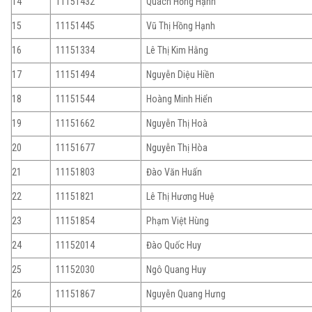
14
11151432
Quách Hồng Hạnh
15
11151445
Vũ Thị Hồng Hạnh
16
11151334
Lê Thị Kim Hằng
17
11151494
Nguyễn Diệu Hiền
18
11151544
Hoàng Minh Hiển
19
11151662
Nguyễn Thị Hoà
20
11151677
Nguyễn Thị Hòa
21
11151803
Đào Văn Huấn
22
11151821
Lê Thị Hương Huệ
23
11151854
Phạm Việt Hùng
24
11152014
Đào Quốc Huy
25
11152030
Ngô Quang Huy
26
11151867
Nguyễn Quang Hưng