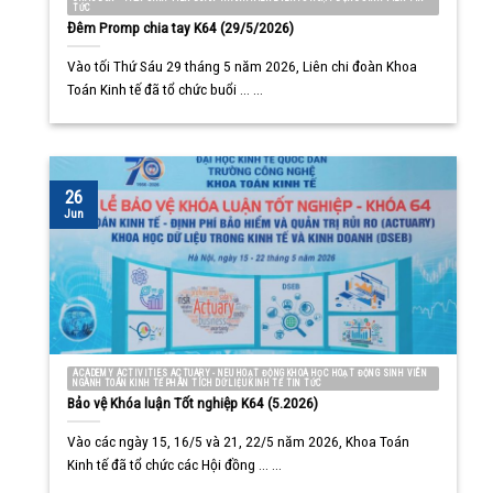
TỨC
Đêm Promp chia tay K64 (29/5/2026)
Vào tối Thứ Sáu 29 tháng 5 năm 2026, Liên chi đoàn Khoa
Toán Kinh tế đã tổ chức buổi ... ...
26
Jun
ACADEMY ACTIVITIES ACTUARY - NEU HOẠT ĐỘNG KHOA HỌC HOẠT ĐỘNG SINH VIÊN
NGÀNH TOÁN KINH TẾ PHÂN TÍCH DỮ LIỆU KINH TẾ TIN TỨC
Bảo vệ Khóa luận Tốt nghiệp K64 (5.2026)
Vào các ngày 15, 16/5 và 21, 22/5 năm 2026, Khoa Toán
Kinh tế đã tổ chức các Hội đồng ... ...