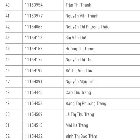
40
11153954
Trần Thị Thanh
41
11153977
Nguyễn Văn Thành
42
11154065
Nguyễn Thị Phương Thảo
43
11154113
Bùi Văn Thể
44
11154153
Hoàng Thị Thơm
45
11154175
Nguyễn Thị Thu
46
11154199
Đỗ Thị Anh Thư
47
11154391
Nguyễn Mậu Tiến
48
11154445
Cao Thu Trang
49
11154453
Đặng Thị Phương Trang
50
11154509
Lê Thị Thu Trang
51
11154515
Mai Hà Trang
52
11154422
Đinh Thị Bảo Trâm