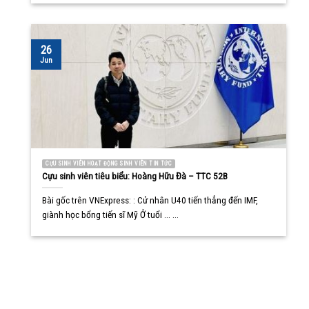
26
Jun
CỰU SINH VIÊN HOẠT ĐỘNG SINH VIÊN TIN TỨC
Cựu sinh viên tiêu biểu: Hoàng Hữu Đà – TTC 52B
Bài gốc trên VNExpress: : Cử nhân U40 tiến thẳng đến IMF,
giành học bổng tiến sĩ Mỹ Ở tuổi ... ...