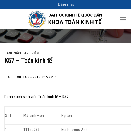
Skip
Đăng nhập
to
content
DANH SÁCH SINH VIÊN
K57 – Toán kinh tế
POSTED ON
30/06/2015
BY
ADMIN
Danh sách sinh viên Toán kinh tế – K57
STT
Mã sinh viên
Họ tên
1
11150035
Bùi Phương Anh