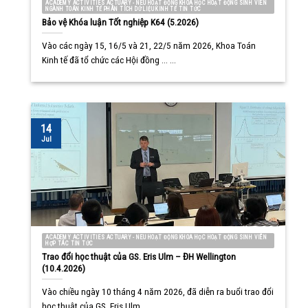
ACADEMY ACTIVITIES ACTUARY - NEU HOẠT ĐỘNG KHOA HỌC HOẠT ĐỘNG SINH VIÊN
NGÀNH TOÁN KINH TẾ PHÂN TÍCH DỮ LIỆU KINH TẾ TIN TỨC
Bảo vệ Khóa luận Tốt nghiệp K64 (5.2026)
Vào các ngày 15, 16/5 và 21, 22/5 năm 2026, Khoa Toán
Kinh tế đã tổ chức các Hội đồng ... ...
14
Jul
ACADEMY ACTIVITIES ACTUARY - NEU HOẠT ĐỘNG KHOA HỌC HOẠT ĐỘNG SINH VIÊN
HỢP TÁC TIN TỨC
Trao đổi học thuật của GS. Eris Ulm – ĐH Wellington
(10.4.2026)
Vào chiều ngày 10 tháng 4 năm 2026, đã diễn ra buổi trao đổi
học thuật của GS. Eris Ulm, ... ...