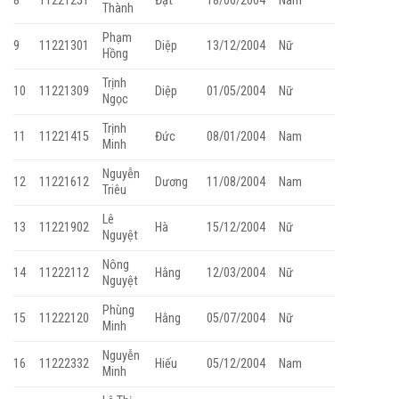
8
11221251
Đạt
18/06/2004
Nam
Thành
Phạm
9
11221301
Diệp
13/12/2004
Nữ
Hồng
Trịnh
10
11221309
Diệp
01/05/2004
Nữ
Ngọc
Trịnh
11
11221415
Đức
08/01/2004
Nam
Minh
Nguyễn
12
11221612
Dương
11/08/2004
Nam
Triêu
Lê
13
11221902
Hà
15/12/2004
Nữ
Nguyệt
Nông
14
11222112
Hằng
12/03/2004
Nữ
Nguyệt
Phùng
15
11222120
Hằng
05/07/2004
Nữ
Minh
Nguyễn
16
11222332
Hiếu
05/12/2004
Nam
Minh