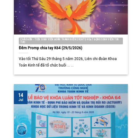
CHÀO ĐÓN - TIỄN SINH VIÊN ĐOÀN THANH NIÊN EVENTS HOẠT ĐỘNG SINH VIÊN TIN
TỨC
Đêm Promp chia tay K64 (29/5/2026)
Vào tối Thứ Sáu 29 tháng 5 năm 2026, Liên chi đoàn Khoa
Toán Kinh tế đã tổ chức buổi ... ...
14
Jul