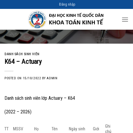
Skip
Đăng nhập
to
content
DANH SÁCH SINH VIÊN
K64 – Actuary
POSTED ON
15/10/2022
BY
ADMIN
Danh sách sinh viên lớp Actuary – K64
(2022 – 2026)
Ghi
TT
MSSV
Họ
Tên
Ngày sinh
Giới
chú