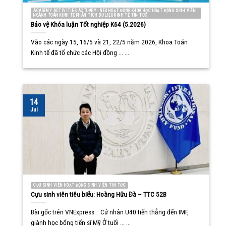
ACADEMY ACTIVITIES ACTUARY - NEU HOẠT ĐỘNG KHOA HỌC HOẠT ĐỘNG SINH VIÊN
NGÀNH TOÁN KINH TẾ PHÂN TÍCH DỮ LIỆU KINH TẾ TIN TỨC
Bảo vệ Khóa luận Tốt nghiệp K64 (5.2026)
Vào các ngày 15, 16/5 và 21, 22/5 năm 2026, Khoa Toán
Kinh tế đã tổ chức các Hội đồng ... ...
14
Jul
CỰU SINH VIÊN HOẠT ĐỘNG SINH VIÊN TIN TỨC
Cựu sinh viên tiêu biểu: Hoàng Hữu Đà – TTC 52B
Bài gốc trên VNExpress: : Cử nhân U40 tiến thẳng đến IMF,
giành học bổng tiến sĩ Mỹ Ở tuổi ... ...