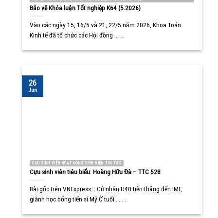
Bảo vệ Khóa luận Tốt nghiệp K64 (5.2026)
Vào các ngày 15, 16/5 và 21, 22/5 năm 2026, Khoa Toán
Kinh tế đã tổ chức các Hội đồng ... ...
26
Jun
CỰU SINH VIÊN HOẠT ĐỘNG SINH VIÊN TIN TỨC
Cựu sinh viên tiêu biểu: Hoàng Hữu Đà – TTC 52B
Bài gốc trên VNExpress: : Cử nhân U40 tiến thẳng đến IMF,
giành học bổng tiến sĩ Mỹ Ở tuổi ... ...