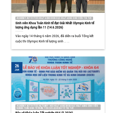
ACADEMY ACTIVITIES HOẠT ĐỘNG KHOA HỌC HOẠT ĐỘNG SINH VIÊN TIN TỨC
Sinh viên Khoa Toán Kinh tế đạt Giải Nhất Olympic Kinh tế
lượng ứng dụng lần 11 (14.6.2026)
Vào ngày 14 tháng 6 năm 2026, đã diễn ra buổi Tổng kết
cuộc thi Olympic Kinh tế lượng sinh ... ...
26
Jun
ACADEMY ACTIVITIES ACTUARY - NEU HOẠT ĐỘNG KHOA HỌC HOẠT ĐỘNG SINH VIÊN
NGÀNH TOÁN KINH TẾ PHÂN TÍCH DỮ LIỆU KINH TẾ TIN TỨC
Bảo vệ Khóa luận Tốt nghiệp K64 (5.2026)