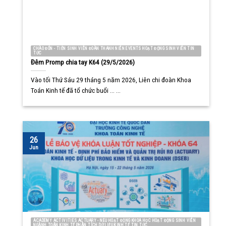
CHÀO ĐÓN - TIỄN SINH VIÊN ĐOÀN THANH NIÊN EVENTS HOẠT ĐỘNG SINH VIÊN TIN
TỨC
Đêm Promp chia tay K64 (29/5/2026)
Vào tối Thứ Sáu 29 tháng 5 năm 2026, Liên chi đoàn Khoa
Toán Kinh tế đã tổ chức buổi ... ...
26
Jun
ACADEMY ACTIVITIES ACTUARY - NEU HOẠT ĐỘNG KHOA HỌC HOẠT ĐỘNG SINH VIÊN
NGÀNH TOÁN KINH TẾ PHÂN TÍCH DỮ LIỆU KINH TẾ TIN TỨC