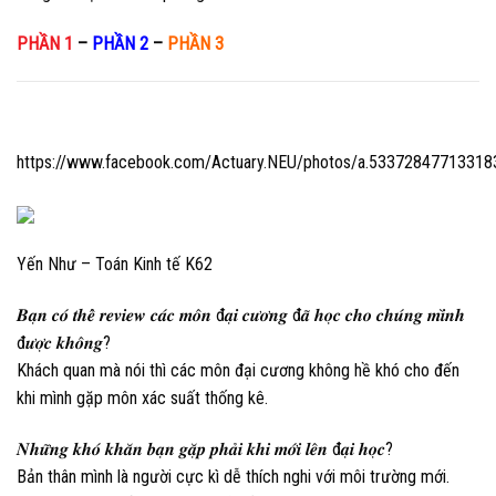
PHẦN 1
–
PHẦN 2
–
PHẦN 3
https://www.facebook.com/Actuary.NEU/photos/a.5337284771331
Yến Như – Toán Kinh tế K62
𝑩𝒂̣𝒏 𝒄𝒐́ 𝒕𝒉𝒆̂̉ 𝒓𝒆𝒗𝒊𝒆𝒘 𝒄𝒂́𝒄 𝒎𝒐̂𝒏 đ𝒂̣𝒊 𝒄𝒖̛𝒐̛𝒏𝒈 đ𝒂̃ 𝒉𝒐̣𝒄 𝒄𝒉𝒐 𝒄𝒉𝒖́𝒏𝒈 𝒎𝒊̀𝒏𝒉
đ𝒖̛𝒐̛̣𝒄 𝒌𝒉𝒐̂𝒏𝒈?
Khách quan mà nói thì các môn đại cương không hề khó cho đến
khi mình gặp môn xác suất thống kê.
𝑵𝒉𝒖̛̃𝒏𝒈 𝒌𝒉𝒐́ 𝒌𝒉𝒂̆𝒏 𝒃𝒂̣𝒏 𝒈𝒂̣̆𝒑 𝒑𝒉𝒂̉𝒊 𝒌𝒉𝒊 𝒎𝒐̛́𝒊 𝒍𝒆̂𝒏 đ𝒂̣𝒊 𝒉𝒐̣𝒄?
Bản thân mình là người cực kì dễ thích nghi với môi trường mới.