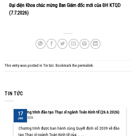
Đại diện Khoa chúc mừng Ban Giám đốc mới của ĐH KTQD
(7.7.2026)
This entry was posted in
Tin tức
. Bookmark the
permalink
.
TIN TỨC
Chương trình đào tạo Thạc sĩ ngành Toán Kinh tế (26.6.2026)
17
10/08/2026
Jan
Chương trình được ban hành cùng Quyết định số 2039 về đào
tạo Thạc sĩ ngành Toán Kinh tế của ... ...