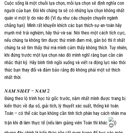
Cuộc sống là một chuỗi lựa chọn, mỗi lựa chọn sẽ định nghĩa con
người của bạn. Đôi khi chúng ta sẽ có những lựa chọn không nhất
quán vì một lý do nào đó (Ví dụ như câu chuyện chuyển ngành
chẳng hạn). Mình rất khuyến khích các bạn thích-sự-an-toàn hãy
mạnh mẽ trải nghiệm, hãy thử-và-sai. Nói theo một cách tích cực,
nếu chúng ta không tìm được thứ mình đam mê, gắn bó thì ít nhất
chúng ta sẽ tìm thấy thứ mà mình cảm thấy không thích. Tuy nhiên,
khi đứng trước một lựa chọn nào đó mình nghĩ rằng bạn cần cân
nhắc thật kỹ. Hãy bình tĩnh ngồi xuống và viết ra động lực nào thôi
thúc bạn thay đổi và đảm bảo rằng đó không phải một sở thích
nhất thời.
𝑵𝑨̆𝑴 𝑵𝑯𝑨̂́𝑻 – 𝑵𝑨̆𝑴 2
Đúng theo lộ trình học từ gốc trước, năm nhất mình được trang bị
kiến thức về đại số, giải tích, lý thuyết xác suất, thống kê toán.
Toán – có thể các bạn không cần tính tích phân hay cách nhân ma
trận khi đi làm thực tế (nếu làm giảng viên Toán thì khác
))
nhưng đây chính là kiến thức nền rất quan trọng để học các môn