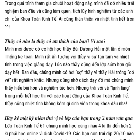
Trong quá trình tham gia chuỗi hoạt động này, mình đã có nhiều trải
nghiệm ban đầu và cũng làm quen, tích lũy kinh nghiệm từ các anh
chị của Khoa Toán Kinh Tế. Ai cũng thân thiện và nhiệt tình hết trơn
^^!
𝑻𝒉𝒂̂̀𝒚 𝒄𝒐̂ 𝒏𝒂̀𝒐 𝒍𝒂̀ 𝒕𝒉𝒂̂̀𝒚 𝒄𝒐̂ 𝒖̛𝒂 𝒕𝒉𝒊́𝒄𝒉 𝒄𝒖̉𝒂 𝒃𝒂̣𝒏? 𝑽𝒊̀ 𝒔𝒂𝒐?
Mình mới được có cơ hội học thầy Bùi Dương Hải một lần ở môn
Thống kê toán. Mình rất ấn tượng với thầy vì sự tận tâm và nhiệt
tình trong việc giảng dạy. Lúc nào thầy cũng đến lớp sớm hơn giờ
dạy hết. Ban đầu, chúng mình có hơi “sợ” thầy vì thầy Hải trông “có
vẻ” rất nghiêm khắc. Nhưng cũng nhờ cách dạy đó mà chúng mình
thấy hiểu bài hơn và nghiêm túc hơn. Nhưng trái với vẻ “lạnh lùng”
trong mỗi tiết học thì với các hoạt động của Khoa Toán Kinh Tế,
thầy cũng nhiệt tình không kém gì sinh viên trong khoa đâu nha!
𝑯𝒂̃𝒚 𝒌𝒆̂̉ 𝒎𝒐̣̂𝒕 𝒌𝒚̉ 𝒏𝒊𝒆̣̂𝒎 𝒕𝒉𝒖́ 𝒗𝒊̣ 𝒗𝒆̂̀ 𝒍𝒐̛́𝒑 𝒄𝒖̉𝒂 𝒃𝒂̣𝒏 𝒕𝒓𝒐𝒏𝒈 2 𝒏𝒂̆𝒎 𝒗𝒖̛̀𝒂 𝒒𝒖𝒂
Lớp Toán Kinh Tế 61 chúng mình học cùng nhau 4 kì thì đến hơn 2
kì phải học online vì dịch Covid-19. Các bạn con trai dịp 20/10 nào