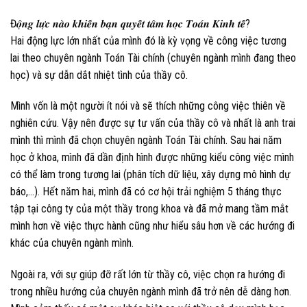
Đ𝒐̣̂𝒏𝒈 𝒍𝒖̛̣𝒄 𝒏𝒂̀𝒐 𝒌𝒉𝒊𝒆̂́𝒏 𝒃𝒂̣𝒏 𝒒𝒖𝒚𝒆̂́𝒕 𝒕𝒂̂𝒎 𝒉𝒐̣𝒄 𝑻𝒐𝒂́𝒏 𝑲𝒊𝒏𝒉 𝒕𝒆̂́?
Hai động lực lớn nhất của mình đó là kỳ vọng về công việc tương
lai theo chuyên ngành Toán Tài chính (chuyên ngành mình đang theo
học) và sự dẫn dắt nhiệt tình của thầy cô.
Mình vốn là một người ít nói và sẽ thích những công việc thiên về
nghiên cứu. Vậy nên được sự tư vấn của thầy cô và nhất là anh trai
mình thì mình đã chọn chuyên ngành Toán Tài chính. Sau hai năm
học ở khoa, mình đã dần định hình được những kiểu công việc mình
có thể làm trong tương lai (phân tích dữ liệu, xây dựng mô hình dự
báo,…). Hết năm hai, mình đã có cơ hội trải nghiệm 5 tháng thực
tập tại công ty của một thầy trong khoa và đã mở mang tầm mắt
mình hơn về việc thực hành cũng như hiểu sâu hơn về các hướng đi
khác của chuyên ngành mình.
Ngoài ra, với sự giúp đỡ rất lớn từ thầy cô, việc chọn ra hướng đi
trong nhiều hướng của chuyên ngành mình đã trở nên dễ dàng hơn.