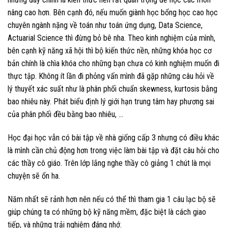
nâng cao hơn. Bên cạnh đó, nếu muốn giành học bổng học cao học
chuyên ngành nặng về toán như toán ứng dụng, Data Science,
Actuarial Science thì đừng bỏ bê nha. Theo kinh nghiệm của mình,
bên cạnh kỹ năng xã hội thì bộ kiến thức nền, những khóa học cơ
bản chính là chìa khóa cho những bạn chưa có kinh nghiệm muốn đi
thực tập. Không ít lần đi phỏng vấn mình đã gặp những câu hỏi về
lý thuyết xác suất như là phân phối chuẩn skewness, kurtosis bằng
bao nhiêu này. Phát biểu định lý giới hạn trung tâm hay phương sai
của phân phối đều bằng bao nhiêu, …
Học đại học vẫn có bài tập về nhà giống cấp 3 nhưng có điều khác
là mình cần chủ động hơn trong việc làm bài tập và đặt câu hỏi cho
các thầy cô giáo. Trên lớp lắng nghe thầy cô giảng 1 chút là mọi
chuyện sẽ ổn ha.
Năm nhất sẽ rảnh hơn nên nếu có thể thì tham gia 1 câu lạc bộ sẽ
giúp chúng ta có những bộ kỹ năng mềm, đặc biệt là cách giao
tiếp, và những trải nghiệm đáng nhớ.