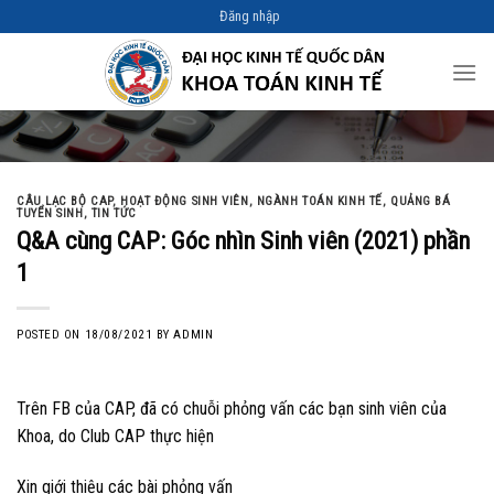
Skip
Đăng nhập
to
content
CÂU LẠC BỘ CAP
,
HOẠT ĐỘNG SINH VIÊN
,
NGÀNH TOÁN KINH TẾ
,
QUẢNG BÁ
TUYỂN SINH
,
TIN TỨC
Q&A cùng CAP: Góc nhìn Sinh viên (2021) phần
1
POSTED ON
18/08/2021
BY
ADMIN
Trên FB của CAP, đã có chuỗi phỏng vấn các bạn sinh viên của
Khoa, do Club CAP thực hiện
Xin giới thiệu các bài phỏng vấn