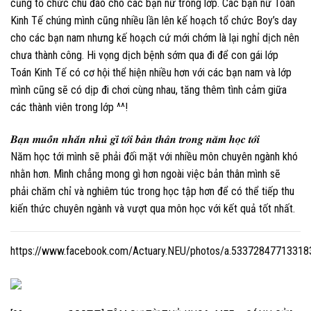
cũng tổ chức chu đáo cho các bạn nữ trong lớp. Các bạn nữ Toán
Kinh Tế chúng mình cũng nhiều lần lên kế hoạch tổ chức Boy’s day
cho các bạn nam nhưng kế hoạch cứ mới chớm là lại nghỉ dịch nên
chưa thành công. Hi vọng dịch bệnh sớm qua đi để con gái lớp
Toán Kinh Tế có cơ hội thể hiện nhiều hơn với các bạn nam và lớp
mình cũng sẽ có dịp đi chơi cùng nhau, tăng thêm tình cảm giữa
các thành viên trong lớp ^^!
𝑩𝒂̣𝒏 𝒎𝒖𝒐̂́𝒏 𝒏𝒉𝒂̆́𝒏 𝒏𝒉𝒖̉ 𝒈𝒊̀ 𝒕𝒐̛́𝒊 𝒃𝒂̉𝒏 𝒕𝒉𝒂̂𝒏 𝒕𝒓𝒐𝒏𝒈 𝒏𝒂̆𝒎 𝒉𝒐̣𝒄 𝒕𝒐̛́𝒊
Năm học tới mình sẽ phải đối mặt với nhiều môn chuyên ngành khó
nhằn hơn. Mình chẳng mong gì hơn ngoài việc bản thân mình sẽ
phải chăm chỉ và nghiêm túc trong học tập hơn để có thể tiếp thu
kiến thức chuyên ngành và vượt qua môn học với kết quả tốt nhất.
https://www.facebook.com/Actuary.NEU/photos/a.5337284771331