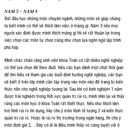
𝑵𝑨̆𝑴 3 – 𝑵𝑨̆𝑴 4
Bắt đầu học những môn chuyên ngành, những môn sẽ giúp chúng
ta biết mình có thể sẽ thích làm việc ở mảng gì. Năm 3 nếu mọi
người xác định được mình thích mảng gì thì sẽ rất thuận lợi trong
việc chọn các môn tự chọn cũng như chọn lựa ngôn ngữ lập trình
phù hợp.
Mình chắc chắn rằng sinh viên khoa Toán có rất nhiều nghề nghiệp
có thể lựa chọn để theo đuổi. Nếu các bạn dành một chút thời gian
để tìm hiểu và tham gia các buổi định hướng nghề nghiệp, các bạn
sẽ biết ở trên lớp mình cần tập trung vào môn nào để trang bị kiến
thức nền cho nghề nghiệp tương lai. Sau khi có kinh nghiệm 1 năm
được trải nghiệm trong lĩnh vực quản trị rủi ro, mình nhìn lại và thấy
rằng các môn học ở khoa Toán rất thiết thực. Nếu như thích làm
mô hình rủi ro tín dụng, hãy chú ý môn Kinh tế lượng 2 và kiến thức
quản trị rủi ro. Hoặc là rủi ro thị trường trong ngân hàng, thì chú ý
môn định giá 2, … Đây có lẽ là điều mình thấy vô cùng tuyệt vời ở