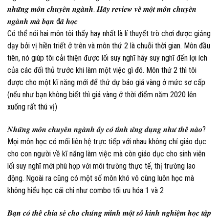
𝒏𝒉𝒖̛̃𝒏𝒈 𝒎𝒐̂𝒏 𝒄𝒉𝒖𝒚𝒆̂𝒏 𝒏𝒈𝒂̀𝒏𝒉. 𝑯𝒂̃𝒚 𝒓𝒆𝒗𝒊𝒆𝒘 𝒗𝒆̂̀ 𝒎𝒐̣̂𝒕 𝒎𝒐̂𝒏 𝒄𝒉𝒖𝒚𝒆̂𝒏
𝒏𝒈𝒂̀𝒏𝒉 𝒎𝒂̀ 𝒃𝒂̣𝒏 đ𝒂̃ 𝒉𝒐̣𝒄
Có thể nói hai môn tôi thấy hay nhất là lí thuyết trò chơi được giảng
dạy bởi vị hiền triết ở trên và môn thứ 2 là chuỗi thời gian. Môn đầu
tiên, nó giúp tôi cải thiện được lối suy nghĩ hãy suy nghĩ đến lợi ích
của các đối thủ trước khi làm một việc gì đó. Môn thứ 2 thì tôi
được cho một kĩ năng mới để thử dự báo giá vàng ở mức sơ cấp
(nếu như bạn không biết thì giá vàng ở thời điểm năm 2020 lên
xuống rất thú vị)
𝑵𝒉𝒖̛̃𝒏𝒈 𝒎𝒐̂𝒏 𝒄𝒉𝒖𝒚𝒆̂𝒏 𝒏𝒈𝒂̀𝒏𝒉 𝒂̂́𝒚 𝒄𝒐́ 𝒕𝒊́𝒏𝒉 𝒖̛́𝒏𝒈 𝒅𝒖̣𝒏𝒈 𝒏𝒉𝒖̛ 𝒕𝒉𝒆̂́ 𝒏𝒂̀𝒐?
Mọi môn học có mối liên hệ trực tiếp với nhau không chỉ giáo dục
cho con người về kĩ năng làm việc mà còn giáo dục cho sinh viên
lối suy nghĩ mới phù hợp với môi trường thực tế, thị trường lao
động. Ngoài ra cũng có một số môn khó vô cùng luôn học mà
không hiểu học cái chi như combo tối ưu hóa 1 và 2
𝑩𝒂̣𝒏 𝒄𝒐́ 𝒕𝒉𝒆̂̉ 𝒄𝒉𝒊𝒂 𝒔𝒆̉ 𝒄𝒉𝒐 𝒄𝒉𝒖́𝒏𝒈 𝒎𝒊̀𝒏𝒉 𝒎𝒐̣̂𝒕 𝒔𝒐̂́ 𝒌𝒊𝒏𝒉 𝒏𝒈𝒉𝒊𝒆̣̂𝒎 𝒉𝒐̣𝒄 𝒕𝒂̣̂𝒑