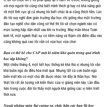
với mọi người tôi cũng chả biết mình thích gì hay có khả năng giỏi
về một lĩnh vực gì cả nhưng tôi biết chắc là ai cũng thích tiền. Lúc
đó tôi suy nghĩ đơn giản trường đại học chỉ giống như một trường
đào tạo nghề cho dân công sở thế thì tôi sẽ chọn ngành nào có
mức lương hấp dẫn nhất sau khi ra trường. May mắn khoa Toán
kinh tế, một ngành thật sự có tiềm năng và thậm chí điểm đầu vào
cũng không quá cao tôi vẫn có vừa học vừa chơi.
𝑩𝒂̣𝒏 𝒄𝒐́ 𝒕𝒉𝒆̂̉ 𝒌𝒆̂̉ 𝒄𝒉𝒐 𝑪𝑨𝑷 𝒎𝒐̣̂𝒕 𝒌𝒊̉ 𝒏𝒊𝒆̣̂𝒎 𝒌𝒉𝒐́ 𝒒𝒖𝒆̂𝒏 𝒕𝒓𝒐𝒏𝒈 𝒒𝒖𝒂́ 𝒕𝒓𝒊̀𝒏𝒉
𝒉𝒐̣𝒄 𝒕𝒂̣̂𝒑 𝒌𝒉𝒐̂𝒏𝒈?
Một chiều tháng 4, một tiết học thống kê khá thú vị nhưng tôi vẫn
khá buồn ngủ do điều hòa mát quá. Nhưng tất cả cơn buồn ngủ
biến mất khi có một chủ đề được nhắc tới đấy là thần học. Nói
thật tôi rất ấn tượng với kiến thức của vị giảng viên này. Lần đầu
tiên trong cuộc đời tôi thấy một người khá giống các vị hiền triết
thời xưa.
𝑵𝒈𝒐𝒂̀𝒊 𝒏𝒉𝒖̛̃𝒏𝒈 𝒎𝒐̂𝒏 đ𝒂̣𝒊 𝒄𝒖̛𝒐̛𝒏𝒈 𝒓𝒂, 𝒄𝒉𝒂̆́𝒄 𝒉𝒂̆̉𝒏 𝒄𝒂́𝒄 𝒃𝒂̣𝒏 đ𝒂̃ 𝒉𝒐̣𝒄