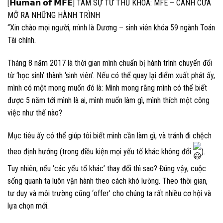
[𝗛𝘂𝗺𝗮𝗻 𝗼𝗳 𝗠𝗙𝗘] TÂM SỰ TỪ THỦ KHOA: MFE – CÁNH CỬA
MỞ RA NHỮNG HÀNH TRÌNH
“Xin chào mọi người, mình là Dương – sinh viên khóa 59 ngành Toán
Tài chính.
Tháng 8 năm 2017 là thời gian mình chuẩn bị hành trình chuyển đổi
từ ‘học sinh’ thành ‘sinh viên’. Nếu có thể quay lại điểm xuất phát ấy,
mình có một mong muốn đó là: Mình mong rằng mình có thể biết
được 5 năm tới mình là ai, mình muốn làm gì, mình thích một công
việc như thế nào?
Mục tiêu ấy có thể giúp tôi biết mình cần làm gì, và tránh đi chệch
theo định hướng (trong điều kiện mọi yếu tố khác không đổi
).
Tuy nhiên, nếu ‘các yếu tố khác’ thay đổi thì sao? Đúng vậy, cuộc
sống quanh ta luôn vận hành theo cách khó lường. Theo thời gian,
tư duy và môi trường cũng ‘offer’ cho chúng ta rất nhiều cơ hội và
lựa chọn mới.