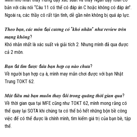
bản với câu nói “Câu 11 có thể có đáp án C hoặc không có đáp án”.
Ngoài ra, các thầy cô rất tận tình, dễ gần nên không bị quá áp lực.
𝑻𝒉𝒆𝒐 𝒃𝒂̣𝒏, 𝒄𝒂́𝒄 𝒎𝒐̂𝒏 đ𝒂̣𝒊 𝒄𝒖̛𝒐̛𝒏𝒈 𝒄𝒐́ “𝒌𝒉𝒐́ 𝒏𝒉𝒂̆̀𝒏” 𝒏𝒉𝒖̛ 𝒓𝒆𝒗𝒊𝒆𝒘 𝒕𝒓𝒆̂𝒏
𝒎𝒂̣𝒏𝒈 𝒌𝒉𝒐̂𝒏𝒈?
Khó nhằn nhất là xác suất và giải tích 2. Nhưng mình đã qua được
cả 2 môn.
𝑩𝒂̣𝒏 đ𝒂̃ 𝒕𝒊̀𝒎 đ𝒖̛𝒐̛̣𝒄 đ𝒖̛́𝒂 𝒃𝒂̣𝒏 𝒉𝒐̛̣𝒑 𝒄𝒂̣ 𝒏𝒂̀𝒐 𝒄𝒉𝒖̛𝒂?
Về người bạn hợp cạ à, mình may mắn chơi được với bạn Nhật
Trung TOKT 62.
𝑴𝒐̣̂𝒕 đ𝒊𝒆̂̀𝒖 𝒎𝒂̀ 𝒃𝒂̣𝒏 𝒎𝒖𝒐̂́𝒏 𝒕𝒉𝒂𝒚 đ𝒐̂̉𝒊 𝒕𝒓𝒐𝒏𝒈 𝒒𝒖𝒂̃𝒏𝒈 𝒕𝒉𝒐̛̀𝒊 𝒈𝒊𝒂𝒏 𝒒𝒖𝒂?
Về thời gian qua tại MFE cũng như TOKT 62, mình mong rằng có
thể quay lại SOTA khi chúng ta có thể bỏ hết những bộn bề công
việc để có thể được là chính mình, tìm kiếm giá trị của bạn bè, tập
thể.