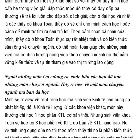
Mình cảm thấy có một sự khác biệt so với thầy cô dạy mình học
cấp ba trong việc giải đáp thắc mắc đó thầy cô dạy cấp ba
thường sẽ trả lời luôn cho đáp số, cách giải; còn ở đại học và nhất
là các thầy cô khoa Toán, thầy cô sẽ chỉ cho mình cách học hoặc
cách để mình tự tìm ra câu trả lời. Theo cảm nhận cá nhân của
mình, thầy cô ở khoa Toán thực sự rất nhiệt tình và có kiến thức
sâu rộng về chuyên ngành, có thể hoàn toàn giúp cho những sinh
viên mà có định hướng công việc theo chuyên ngành có thể nắm
vững kiến thức và tự tin tham gia vào thị trường lao động.
𝑵𝒈𝒐𝒂̀𝒊 𝒏𝒉𝒖̛̃𝒏𝒈 𝒎𝒐̂𝒏 đ𝒂̣𝒊 𝒄𝒖̛𝒐̛𝒏𝒈 𝒓𝒂, 𝒄𝒉𝒂̆́𝒄 𝒉𝒂̆̉𝒏 𝒄𝒂́𝒄 𝒃𝒂̣𝒏 đ𝒂̃ 𝒉𝒐̣𝒄
𝒏𝒉𝒖̛̃𝒏𝒈 𝒎𝒐̂𝒏 𝒄𝒉𝒖𝒚𝒆̂𝒏 𝒏𝒈𝒂̀𝒏𝒉. 𝑯𝒂̃𝒚 𝒓𝒆𝒗𝒊𝒆𝒘 𝒗𝒆̂̀ 𝒎𝒐̣̂𝒕 𝒎𝒐̂𝒏 𝒄𝒉𝒖𝒚𝒆̂𝒏
𝒏𝒈𝒂̀𝒏𝒉 𝒎𝒂̀ 𝒃𝒂̣𝒏 đ𝒂̃ 𝒉𝒐̣𝒄
Mình sẽ review về một môn học mà sinh viên Kinh tế nào cũng sợ
phát khiếp, đó là Kinh tế lượng. Ở các khoa viện khác, môn này
thường chỉ học 1 học phần KTL cơ bản thôi. Nhưng sinh viên khoa
Toán sẽ học tới 3 học phần về KTL cơ bản về KTL nâng cao. Nói
về tính ứng dụng của nó thì theo mình thấy thì nó là phần kiến thức