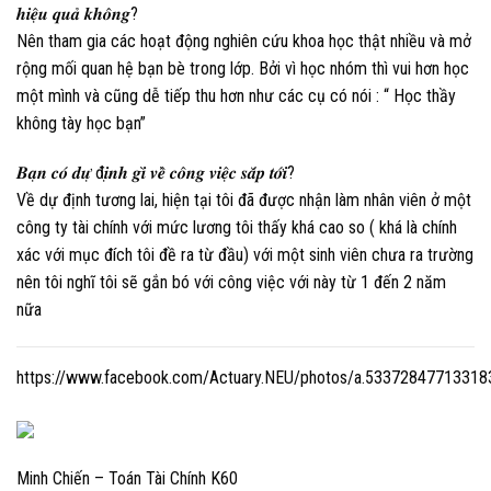
𝒉𝒊𝒆̣̂𝒖 𝒒𝒖𝒂̉ 𝒌𝒉𝒐̂𝒏𝒈?
Nên tham gia các hoạt động nghiên cứu khoa học thật nhiều và mở
rộng mối quan hệ bạn bè trong lớp. Bởi vì học nhóm thì vui hơn học
một mình và cũng dễ tiếp thu hơn như các cụ có nói : “ Học thầy
không tày học bạn”
𝑩𝒂̣𝒏 𝒄𝒐́ 𝒅𝒖̛̣ đ𝒊̣𝒏𝒉 𝒈𝒊̀ 𝒗𝒆̂̀ 𝒄𝒐̂𝒏𝒈 𝒗𝒊𝒆̣̂𝒄 𝒔𝒂̆́𝒑 𝒕𝒐̛́𝒊?
Về dự định tương lai, hiện tại tôi đã được nhận làm nhân viên ở một
công ty tài chính với mức lương tôi thấy khá cao so ( khá là chính
xác với mục đích tôi đề ra từ đầu) với một sinh viên chưa ra trường
nên tôi nghĩ tôi sẽ gắn bó với công việc với này từ 1 đến 2 năm
nữa
https://www.facebook.com/Actuary.NEU/photos/a.5337284771331
Minh Chiến – Toán Tài Chính K60