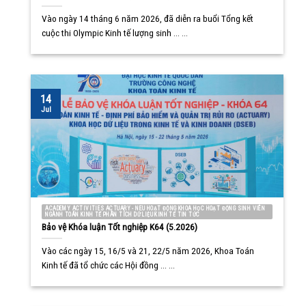
Vào ngày 14 tháng 6 năm 2026, đã diễn ra buổi Tổng kết
cuộc thi Olympic Kinh tế lượng sinh ... ...
14
Jul
ACADEMY ACTIVITIES ACTUARY - NEU HOẠT ĐỘNG KHOA HỌC HOẠT ĐỘNG SINH VIÊN
NGÀNH TOÁN KINH TẾ PHÂN TÍCH DỮ LIỆU KINH TẾ TIN TỨC
Bảo vệ Khóa luận Tốt nghiệp K64 (5.2026)
Vào các ngày 15, 16/5 và 21, 22/5 năm 2026, Khoa Toán
Kinh tế đã tổ chức các Hội đồng ... ...