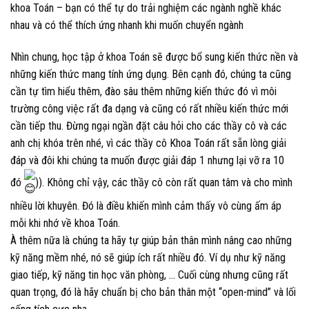
khoa Toán – bạn có thể tự do trải nghiệm các ngành nghề khác
nhau và có thể thích ứng nhanh khi muốn chuyển ngành
Nhìn chung, học tập ở khoa Toán sẽ được bổ sung kiến thức nền và
những kiến thức mang tính ứng dụng. Bên cạnh đó, chúng ta cũng
cần tự tìm hiểu thêm, đào sâu thêm những kiến thức đó vì môi
trường công việc rất đa dạng và cũng có rất nhiều kiến thức mới
cần tiếp thu. Đừng ngại ngần đặt câu hỏi cho các thầy cô và các
anh chị khóa trên nhé, vì các thầy cô Khoa Toán rất sẵn lòng giải
đáp và đôi khi chúng ta muốn được giải đáp 1 nhưng lại vỡ ra 10
đó
)). Không chỉ vậy, các thầy cô còn rất quan tâm và cho mình
nhiều lời khuyên. Đó là điều khiến mình cảm thấy vô cùng ấm áp
mỗi khi nhớ về khoa Toán.
À thêm nữa là chúng ta hãy tự giúp bản thân mình nâng cao những
kỹ năng mềm nhé, nó sẽ giúp ích rất nhiều đó. Ví dụ như kỹ năng
giao tiếp, kỹ năng tin học văn phòng, … Cuối cùng nhưng cũng rất
quan trọng, đó là hãy chuẩn bị cho bản thân một “open-mind” và lối