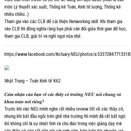
môn Lý thuyết xác suất, Thống kê Toán, Kinh tế lượng, Thống kê
nhiều chiều…)
Tham gia vào các CLB để cải thiện Networking skill. Khi tham gia
vào CLB thì đồng nghĩa rằng bạn phải cân đối giữa thời gian để học,
tham gia CLB, giải trí và nghỉ ngơi nữa nhé.
https://www.facebook.com/Actuary.NEU/photos/a.5337284771331
Nhật Trung – Toán Kinh tế K62
𝑪𝒂̉𝒎 𝒏𝒉𝒂̣̂𝒏 𝒄𝒖̉𝒂 𝒃𝒂̣𝒏 𝒗𝒆̂̀ 𝒄𝒂́𝒄 𝒕𝒉𝒂̂̀𝒚 𝒄𝒐̂ 𝒕𝒓𝒖̛𝒐̛̀𝒏𝒈 𝑵𝑬𝑼 𝒏𝒐́𝒊 𝒄𝒉𝒖𝒏𝒈 𝒗𝒂̀
𝒌𝒉𝒐𝒂 𝒕𝒐𝒂́𝒏 𝒏𝒐́𝒊 𝒓𝒊𝒆̂𝒏𝒈?
Trước khi vào NEU mình nghe rất nhiều review tốt về các thầy cô,
nhưng khi bắt đầu ngồi trên ghế nhà trường thì mình đã rất bất ngờ.
Đó không chỉ là sự nhiệt tình và chu đáo trong việc giảng dạy mà
các thầy cô còn rất gần gũi với sinh viên, luôn luôn trò chuyện, vui