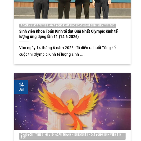
ACADEMY ACTIVITIES HOẠT ĐỘNG KHOA HỌC HOẠT ĐỘNG SINH VIÊN TIN TỨC
Sinh viên Khoa Toán Kinh tế đạt Giải Nhất Olympic Kinh tế
lượng ứng dụng lần 11 (14.6.2026)
Vào ngày 14 tháng 6 năm 2026, đã diễn ra buổi Tổng kết
cuộc thi Olympic Kinh tế lượng sinh ... ...
14
Jul
CHÀO ĐÓN - TIỄN SINH VIÊN ĐOÀN THANH NIÊN EVENTS HOẠT ĐỘNG SINH VIÊN TIN
TỨC