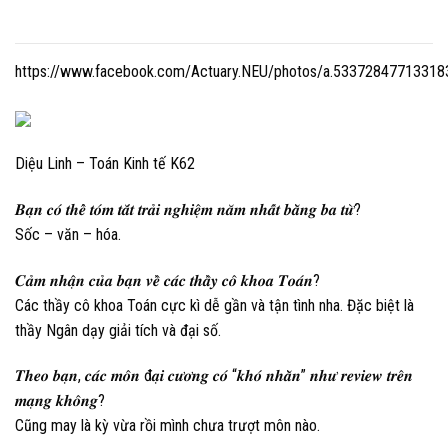
https://www.facebook.com/Actuary.NEU/photos/a.5337284771331
Diệu Linh – Toán Kinh tế K62
𝑩𝒂̣𝒏 𝒄𝒐́ 𝒕𝒉𝒆̂̉ 𝒕𝒐́𝒎 𝒕𝒂̆́𝒕 𝒕𝒓𝒂̉𝒊 𝒏𝒈𝒉𝒊𝒆̣̂𝒎 𝒏𝒂̆𝒎 𝒏𝒉𝒂̂́𝒕 𝒃𝒂̆̀𝒏𝒈 𝒃𝒂 𝒕𝒖̛̀?
Sốc – văn – hóa.
𝑪𝒂̉𝒎 𝒏𝒉𝒂̣̂𝒏 𝒄𝒖̉𝒂 𝒃𝒂̣𝒏 𝒗𝒆̂̀ 𝒄𝒂́𝒄 𝒕𝒉𝒂̂̀𝒚 𝒄𝒐̂ 𝒌𝒉𝒐𝒂 𝑻𝒐𝒂́𝒏?
Các thầy cô khoa Toán cực kì dễ gần và tận tình nha. Đặc biệt là
thầy Ngân dạy giải tích và đại số.
𝑻𝒉𝒆𝒐 𝒃𝒂̣𝒏, 𝒄𝒂́𝒄 𝒎𝒐̂𝒏 đ𝒂̣𝒊 𝒄𝒖̛𝒐̛𝒏𝒈 𝒄𝒐́ “𝒌𝒉𝒐́ 𝒏𝒉𝒂̆̀𝒏” 𝒏𝒉𝒖̛ 𝒓𝒆𝒗𝒊𝒆𝒘 𝒕𝒓𝒆̂𝒏
𝒎𝒂̣𝒏𝒈 𝒌𝒉𝒐̂𝒏𝒈?
Cũng may là kỳ vừa rồi mình chưa trượt môn nào.