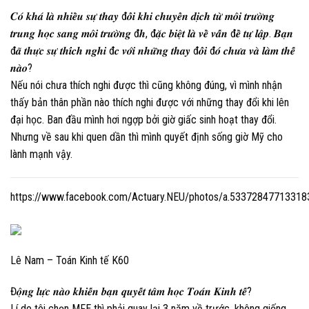
𝑪𝒐́ 𝒌𝒉𝒂́ 𝒍𝒂̀ 𝒏𝒉𝒊𝒆̂̀𝒖 𝒔𝒖̛̣ 𝒕𝒉𝒂𝒚 đ𝒐̂̉𝒊 𝒌𝒉𝒊 𝒄𝒉𝒖𝒚𝒆̂̉𝒏 𝒅𝒊̣𝒄𝒉 𝒕𝒖̛̀ 𝒎𝒐̂𝒊 𝒕𝒓𝒖̛𝒐̛̀𝒏𝒈
𝒕𝒓𝒖𝒏𝒈 𝒉𝒐̣𝒄 𝒔𝒂𝒏𝒈 𝒎𝒐̂𝒊 𝒕𝒓𝒖̛𝒐̛̀𝒏𝒈 đ𝒉, đ𝒂̣̆𝒄 𝒃𝒊𝒆̣̂𝒕 𝒍𝒂̀ 𝒗𝒆̂̀ 𝒗𝒂̂́𝒏 đ𝒆̂̀ 𝒕𝒖̛̣ 𝒍𝒂̣̂𝒑. 𝑩𝒂̣𝒏
đ𝒂̃ 𝒕𝒉𝒖̛̣𝒄 𝒔𝒖̛̣ 𝒕𝒉𝒊́𝒄𝒉 𝒏𝒈𝒉𝒊 đ𝒄 𝒗𝒐̛́𝒊 𝒏𝒉𝒖̛̃𝒏𝒈 𝒕𝒉𝒂𝒚 đ𝒐̂̉𝒊 đ𝒐́ 𝒄𝒉𝒖̛𝒂 𝒗𝒂̀ 𝒍𝒂̀𝒎 𝒕𝒉𝒆̂́
𝒏𝒂̀𝒐?
Nếu nói chưa thích nghi được thì cũng không đúng, vì mình nhận
thấy bản thân phần nào thích nghi được với những thay đổi khi lên
đại học. Ban đầu mình hơi ngợp bởi giờ giấc sinh hoạt thay đổi.
Nhưng về sau khi quen dần thì mình quyết định sống giờ Mỹ cho
lành mạnh vậy.
https://www.facebook.com/Actuary.NEU/photos/a.5337284771331
Lê Nam – Toán Kinh tế K60
Đ𝒐̣̂𝒏𝒈 𝒍𝒖̛̣𝒄 𝒏𝒂̀𝒐 𝒌𝒉𝒊𝒆̂́𝒏 𝒃𝒂̣𝒏 𝒒𝒖𝒚𝒆̂́𝒕 𝒕𝒂̂𝒎 𝒉𝒐̣𝒄 𝑻𝒐𝒂́𝒏 𝑲𝒊𝒏𝒉 𝒕𝒆̂́?
Lí do tôi chọn MFE thì phải quay lại 3 năm về trước, không giống