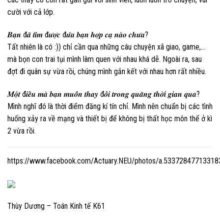
cười với cả lớp.
𝑩𝒂̣𝒏 đ𝒂̃ 𝒕𝒊̀𝒎 đ𝒖̛𝒐̛̣𝒄 đ𝒖̛́𝒂 𝒃𝒂̣𝒏 𝒉𝒐̛̣𝒑 𝒄𝒂̣ 𝒏𝒂̀𝒐 𝒄𝒉𝒖̛𝒂?
Tất nhiên là có :)) chỉ cần qua những câu chuyện xã giao, game,…
mà bọn con trai tụi mình làm quen với nhau khá dễ. Ngoài ra, sau
đợt đi quân sự vừa rồi, chúng mình gắn kết với nhau hơn rất nhiều.
𝑴𝒐̣̂𝒕 đ𝒊𝒆̂̀𝒖 𝒎𝒂̀ 𝒃𝒂̣𝒏 𝒎𝒖𝒐̂́𝒏 𝒕𝒉𝒂𝒚 đ𝒐̂̉𝒊 𝒕𝒓𝒐𝒏𝒈 𝒒𝒖𝒂̃𝒏𝒈 𝒕𝒉𝒐̛̀𝒊 𝒈𝒊𝒂𝒏 𝒒𝒖𝒂?
Mình nghĩ đó là thời điểm đăng kí tín chỉ. Mình nên chuẩn bị các tình
huống xảy ra về mạng và thiết bị để không bị thất học môn thể ở kì
2 vừa rồi.
https://www.facebook.com/Actuary.NEU/photos/a.5337284771331
Thùy Dương – Toán Kinh tế K61