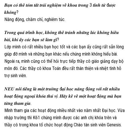
𝑩𝒂̣𝒏 𝒄𝒐́ 𝒕𝒉𝒆̂̉ 𝒕𝒐́𝒎 𝒕𝒂̆́𝒕 𝒕𝒓𝒂̉𝒊 𝒏𝒈𝒉𝒊𝒆̣̂𝒎 𝒗𝒆̂̀ 𝒌𝒉𝒐𝒂 𝒕𝒓𝒐𝒏𝒈 3 𝒕𝒊́𝒏𝒉 𝒕𝒖̛̀ đ𝒖̛𝒐̛̣𝒄
𝒌𝒉𝒐̂𝒏𝒈?
Năng động, chăm chỉ, nghiêm túc.
𝑻𝒓𝒐𝒏𝒈 𝒒𝒖𝒂́ 𝒕𝒓𝒊̀𝒏𝒉 𝒉𝒐̣𝒄, 𝒌𝒉𝒐̂𝒏𝒈 𝒕𝒉𝒆̂̉ 𝒕𝒓𝒂́𝒏𝒉 𝒏𝒉𝒖̛̃𝒏𝒈 𝒍𝒖́𝒄 𝒌𝒉𝒐̂𝒏𝒈 𝒉𝒊𝒆̂̉𝒖
𝒃𝒂̀𝒊, 𝒌𝒉𝒊 𝒂̂́𝒚 𝒄𝒂́𝒄 𝒃𝒂̣𝒏 𝒔𝒆̃ 𝒍𝒂̀𝒎 𝒈𝒊̀?
Lớp mình có rất nhiều bạn học tốt và các bạn ấy cũng rất sẵn lòng
giúp đỡ mình và những bạn khác nếu chúng mình không hiểu bài.
Ngoài ra, mình cũng có thể hỏi trực tiếp thầy cô giáo giảng dạy bộ
môn đó. Các thầy cô khoa Toán đều rất thân thiện và nhiệt tình hỗ
trợ sinh viên.
𝑵𝑬𝑼 𝒏𝒐̂̉𝒊 𝒕𝒊𝒆̂́𝒏𝒈 𝒍𝒂̀ 𝒎𝒐̣̂𝒕 𝒕𝒓𝒖̛𝒐̛̀𝒏𝒈 đ𝒂̣𝒊 𝒉𝒐̣𝒄 𝒏𝒂̆𝒏𝒈 đ𝒐̣̂𝒏𝒈 𝒗𝒐̛́𝒊 𝒓𝒂̂́𝒕 𝒏𝒉𝒊𝒆̂̀𝒖
𝒉𝒐𝒂̣𝒕 đ𝒐̣̂𝒏𝒈 𝒏𝒈𝒐𝒂̣𝒊 𝒌𝒉𝒐́𝒂 𝒕𝒉𝒖́ 𝒗𝒊̣. 𝑯𝒂̃𝒚 𝒌𝒆̂̉ 𝒗𝒆̂̀ 𝒎𝒐̣̂𝒕 𝒉𝒐𝒂̣𝒕 đ𝒐̣̂𝒏𝒈 𝒎𝒂̀ 𝒃𝒂̣𝒏
𝒕𝒖̛̀𝒏𝒈 𝒕𝒉𝒂𝒎 𝒈𝒊𝒂.
Mình tham gia các hoạt động nhiều nhất vào năm nhất Đại học. Vừa
nhập trường thì K61 chúng mình được các anh chị khóa trên và
thầy cô trong khoa tổ chức hoạt động Chào tân sinh viên Genesis.