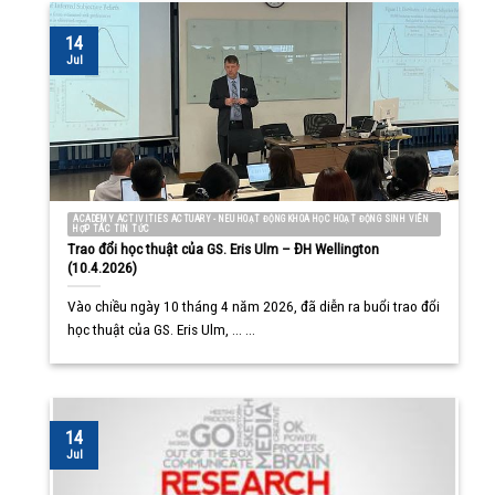
14
Jul
ACADEMY ACTIVITIES ACTUARY - NEU HOẠT ĐỘNG KHOA HỌC HOẠT ĐỘNG SINH VIÊN
HỢP TÁC TIN TỨC
Trao đổi học thuật của GS. Eris Ulm – ĐH Wellington
(10.4.2026)
Vào chiều ngày 10 tháng 4 năm 2026, đã diễn ra buổi trao đổi
học thuật của GS. Eris Ulm, ... ...
14
Jul