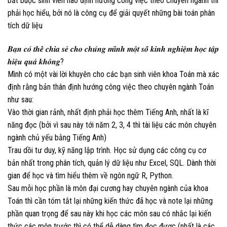
bắt buộc sinh viên nào định hướng công việc theo chuyên ngành thì
phải học hiểu, bởi nó là công cụ để giải quyết những bài toán phân
tích dữ liệu
𝑩𝒂̣𝒏 𝒄𝒐́ 𝒕𝒉𝒆̂̉ 𝒄𝒉𝒊𝒂 𝒔𝒆̉ 𝒄𝒉𝒐 𝒄𝒉𝒖́𝒏𝒈 𝒎𝒊̀𝒏𝒉 𝒎𝒐̣̂𝒕 𝒔𝒐̂́ 𝒌𝒊𝒏𝒉 𝒏𝒈𝒉𝒊𝒆̣̂𝒎 𝒉𝒐̣𝒄 𝒕𝒂̣̂𝒑
𝒉𝒊𝒆̣̂𝒖 𝒒𝒖𝒂̉ 𝒌𝒉𝒐̂𝒏𝒈?
Mình có một vài lời khuyên cho các bạn sinh viên khoa Toán mà xác
định rằng bản thân định hướng công việc theo chuyên ngành Toán
như sau:
Vào thời gian rảnh, nhất định phải học thêm Tiếng Anh, nhất là kĩ
năng đọc (bởi vì sau này tới năm 2, 3, 4 thì tài liệu các môn chuyên
ngành chủ yếu bằng Tiếng Anh)
Trau dồi tư duy, kỹ năng lập trình. Học sử dụng các công cụ cơ
bản nhất trong phân tích, quản lý dữ liệu như Excel, SQL. Dành thời
gian để học và tìm hiểu thêm về ngôn ngữ R, Python.
Sau mỗi học phần là môn đại cương hay chuyên ngành của khoa
Toán thì cần tóm tắt lại những kiến thức đã học và note lại những
phần quan trọng để sau này khi học các môn sau có nhắc lại kiến
thức các môn trước thì có thể dễ dàng tìm đọc được (nhất là các