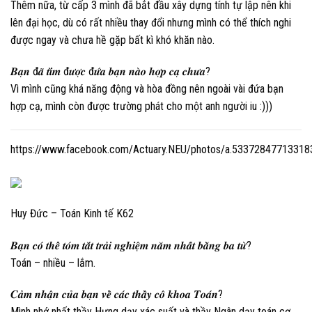
Thêm nữa, từ cấp 3 mình đã bắt đầu xây dựng tính tự lập nên khi
lên đại học, dù có rất nhiều thay đổi nhưng mình có thể thích nghi
được ngay và chưa hề gặp bất kì khó khăn nào.
𝑩𝒂̣𝒏 đ𝒂̃ 𝒕𝒊̀𝒎 đ𝒖̛𝒐̛̣𝒄 đ𝒖̛́𝒂 𝒃𝒂̣𝒏 𝒏𝒂̀𝒐 𝒉𝒐̛̣𝒑 𝒄𝒂̣ 𝒄𝒉𝒖̛𝒂?
Vì mình cũng khá năng động và hòa đồng nên ngoài vài đứa bạn
hợp cạ, mình còn được trường phát cho một anh người iu :)))
https://www.facebook.com/Actuary.NEU/photos/a.5337284771331
Huy Đức – Toán Kinh tế K62
𝑩𝒂̣𝒏 𝒄𝒐́ 𝒕𝒉𝒆̂̉ 𝒕𝒐́𝒎 𝒕𝒂̆́𝒕 𝒕𝒓𝒂̉𝒊 𝒏𝒈𝒉𝒊𝒆̣̂𝒎 𝒏𝒂̆𝒎 𝒏𝒉𝒂̂́𝒕 𝒃𝒂̆̀𝒏𝒈 𝒃𝒂 𝒕𝒖̛̀?
Toán – nhiều – lắm.
𝑪𝒂̉𝒎 𝒏𝒉𝒂̣̂𝒏 𝒄𝒖̉𝒂 𝒃𝒂̣𝒏 𝒗𝒆̂̀ 𝒄𝒂́𝒄 𝒕𝒉𝒂̂̀𝒚 𝒄𝒐̂ 𝒌𝒉𝒐𝒂 𝑻𝒐𝒂́𝒏?
Mình nhớ nhất thầy Hưng dạy xác suất và thầy Ngân dạy toán cơ