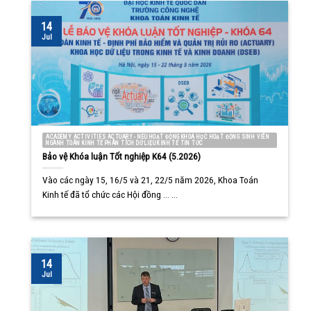
14
Jul
ACADEMY ACTIVITIES ACTUARY - NEU HOẠT ĐỘNG KHOA HỌC HOẠT ĐỘNG SINH VIÊN
NGÀNH TOÁN KINH TẾ PHÂN TÍCH DỮ LIỆU KINH TẾ TIN TỨC
Bảo vệ Khóa luận Tốt nghiệp K64 (5.2026)
Vào các ngày 15, 16/5 và 21, 22/5 năm 2026, Khoa Toán
Kinh tế đã tổ chức các Hội đồng ... ...
14
Jul