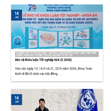
14
Jul
ACADEMY ACTIVITIES ACTUARY - NEU HOẠT ĐỘNG KHOA HỌC HOẠT ĐỘNG SINH VIÊN
NGÀNH TOÁN KINH TẾ PHÂN TÍCH DỮ LIỆU KINH TẾ TIN TỨC
Bảo vệ Khóa luận Tốt nghiệp K64 (5.2026)
Vào các ngày 15, 16/5 và 21, 22/5 năm 2026, Khoa Toán
Kinh tế đã tổ chức các Hội đồng ... ...
14
Jul