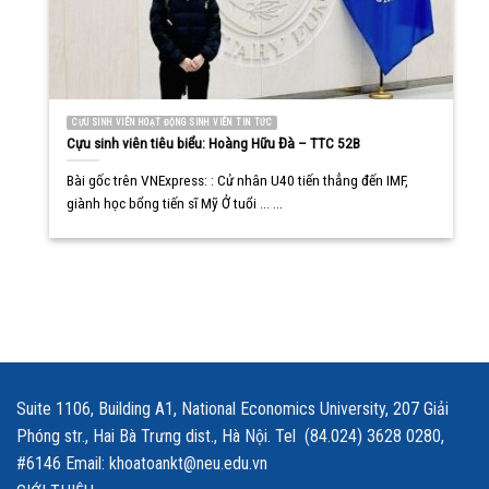
CỰU SINH VIÊN HOẠT ĐỘNG SINH VIÊN TIN TỨC
Cựu sinh viên tiêu biểu: Hoàng Hữu Đà – TTC 52B
Bài gốc trên VNExpress: : Cử nhân U40 tiến thẳng đến IMF,
giành học bổng tiến sĩ Mỹ Ở tuổi ... ...
Suite 1106, Building A1, National Economics University, 207 Giải
Phóng str., Hai Bà Trưng dist., Hà Nội. Tel (84.024) 3628 0280,
#6146 Email: khoatoankt@neu.edu.vn