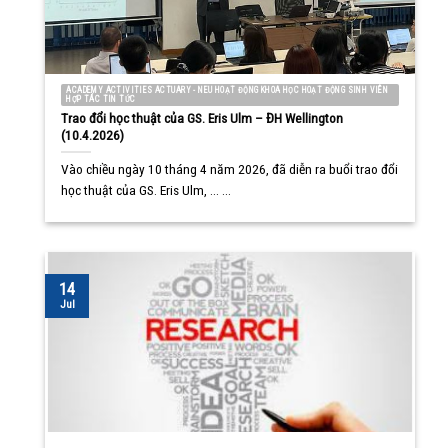
ACADEMY ACTIVITIES ACTUARY - NEU HOẠT ĐỘNG KHOA HỌC HOẠT ĐỘNG SINH VIÊN
HỢP TÁC TIN TỨC
Trao đổi học thuật của GS. Eris Ulm – ĐH Wellington
(10.4.2026)
Vào chiều ngày 10 tháng 4 năm 2026, đã diễn ra buổi trao đổi
học thuật của GS. Eris Ulm, ... ...
14
Jul