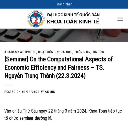
Skip
Đăng nhập
to
content
ACADEMY ACTIVITIES
,
HOẠT ĐỘNG KHOA HỌC
,
THÔNG TIN
,
TIN TỨC
[Seminar] On the Computational Aspects of
Economic Efficiency and Fairness – TS.
Nguyễn Trung Thành (22.3.2024)
POSTED ON
01/04/2024
BY
ADMIN
Vào chiều Thứ Sáu ngày 22 tháng 3 năm 2024, Khoa Toán tiếp tục
tổ chức seminar thường kì.