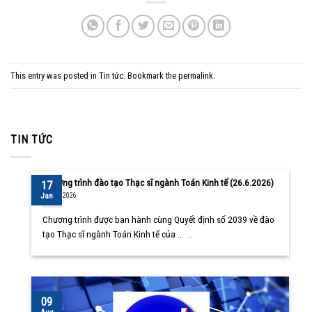
This entry was posted in
Tin tức
. Bookmark the
permalink
.
TIN TỨC
Chương trình đào tạo Thạc sĩ ngành Toán Kinh tế (26.6.2026)
17
10/08/2026
Jan
Chương trình được ban hành cùng Quyết định số 2039 về đào
tạo Thạc sĩ ngành Toán Kinh tế của ... ...
09