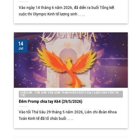
Vào ngày 14 tháng 6 năm 2026, đã diễn ra buổi Tổng kết
cuộc thi Olympic Kinh tế lượng sinh ... ...
14
Jul
CHÀO ĐÓN - TIỄN SINH VIÊN ĐOÀN THANH NIÊN EVENTS HOẠT ĐỘNG SINH VIÊN TIN
TỨC
Đêm Promp chia tay K64 (29/5/2026)
Vào tối Thứ Sáu 29 tháng 5 năm 2026, Liên chi đoàn Khoa
Toán Kinh tế đã tổ chức buổi ... ...