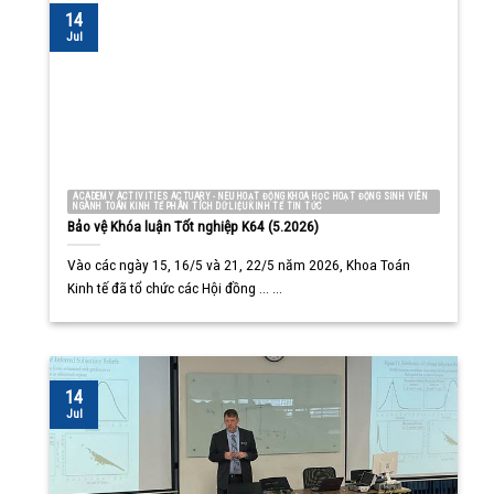
14
Jul
ACADEMY ACTIVITIES ACTUARY - NEU HOẠT ĐỘNG KHOA HỌC HOẠT ĐỘNG SINH VIÊN
NGÀNH TOÁN KINH TẾ PHÂN TÍCH DỮ LIỆU KINH TẾ TIN TỨC
Bảo vệ Khóa luận Tốt nghiệp K64 (5.2026)
Vào các ngày 15, 16/5 và 21, 22/5 năm 2026, Khoa Toán
Kinh tế đã tổ chức các Hội đồng ... ...
14
Jul