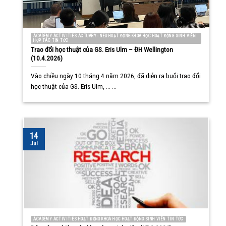
ACADEMY ACTIVITIES ACTUARY - NEU HOẠT ĐỘNG KHOA HỌC HOẠT ĐỘNG SINH VIÊN
HỢP TÁC TIN TỨC
Trao đổi học thuật của GS. Eris Ulm – ĐH Wellington
(10.4.2026)
Vào chiều ngày 10 tháng 4 năm 2026, đã diễn ra buổi trao đổi
học thuật của GS. Eris Ulm, ... ...
14
Jul
ACADEMY ACTIVITIES HOẠT ĐỘNG KHOA HỌC HOẠT ĐỘNG SINH VIÊN TIN TỨC