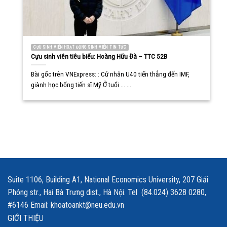
CỰU SINH VIÊN HOẠT ĐỘNG SINH VIÊN TIN TỨC
Cựu sinh viên tiêu biểu: Hoàng Hữu Đà – TTC 52B
Bài gốc trên VNExpress: : Cử nhân U40 tiến thẳng đến IMF,
giành học bổng tiến sĩ Mỹ Ở tuổi ... ...
Suite 1106, Building A1, National Economics University, 207 Giải
Phóng str., Hai Bà Trưng dist., Hà Nội. Tel (84.024) 3628 0280,
#6146 Email: khoatoankt@neu.edu.vn
GIỚI THIỆU