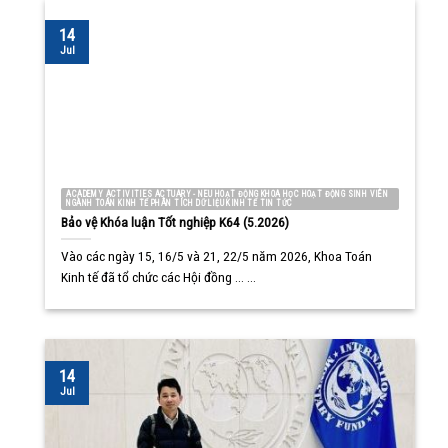
14
Jul
ACADEMY ACTIVITIES ACTUARY - NEU HOẠT ĐỘNG KHOA HỌC HOẠT ĐỘNG SINH VIÊN
NGÀNH TOÁN KINH TẾ PHÂN TÍCH DỮ LIỆU KINH TẾ TIN TỨC
Bảo vệ Khóa luận Tốt nghiệp K64 (5.2026)
Vào các ngày 15, 16/5 và 21, 22/5 năm 2026, Khoa Toán
Kinh tế đã tổ chức các Hội đồng ... ...
14
Jul