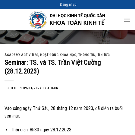
Skip
Đăng nhập
to
content
ACADEMY ACTIVITIES
,
HOẠT ĐỘNG KHOA HỌC
,
THÔNG TIN
,
TIN TỨC
Seminar: TS. và TS. Trần Việt Cường
(28.12.2023)
POSTED ON
09/01/2024
BY
ADMIN
Vào sáng ngày Thứ Sáu, 28 tháng 12 năm 2023, đã diễn ra buổi
seminar.
Thời gian: 8h30 ngày 28.12.2023