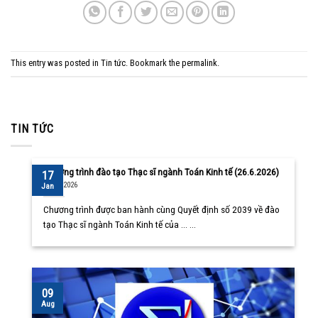
This entry was posted in
Tin tức
. Bookmark the
permalink
.
TIN TỨC
Chương trình đào tạo Thạc sĩ ngành Toán Kinh tế (26.6.2026)
17
10/08/2026
Jan
Chương trình được ban hành cùng Quyết định số 2039 về đào
tạo Thạc sĩ ngành Toán Kinh tế của ... ...
09
Aug