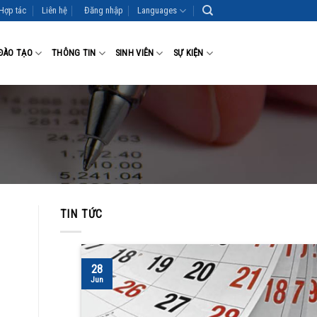
Hợp tác
Liên hệ
Đăng nhập
Languages
ĐÀO TẠO
THÔNG TIN
SINH VIÊN
SỰ KIỆN
TIN TỨC
28
Jun