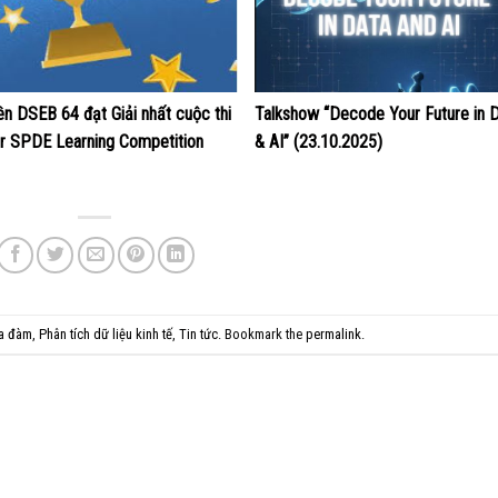
iên DSEB 64 đạt Giải nhất cuộc thi
Talkshow “Decode Your Future in 
ar SPDE Learning Competition
& AI” (23.10.2025)
ọa đàm
,
Phân tích dữ liệu kinh tế
,
Tin tức
. Bookmark the
permalink
.