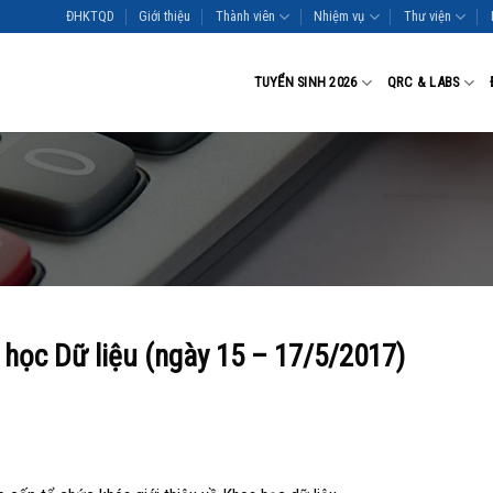
ĐHKTQD
Giới thiệu
Thành viên
Nhiệm vụ
Thư viện
TUYỂN SINH 2026
QRC & LABS
a học Dữ liệu (ngày 15 – 17/5/2017)