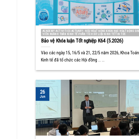
ACADEMY ACTIVITIES ACTUARY - NEU HOẠT ĐỘNG KHOA HỌC HOẠT ĐỘNG SI
VIÊN NGÀNH TOÁN KINH TẾ PHÂN TÍCH DỮ LIỆU KINH TẾ TIN TỨC
Bảo vệ Khóa luận Tốt nghiệp K64 (5.2026)
Vào các ngày 15, 16/5 và 21, 22/5 năm 2026, Khoa Toán
Kinh tế đã tổ chức các Hội đồng ... ...
26
Jun