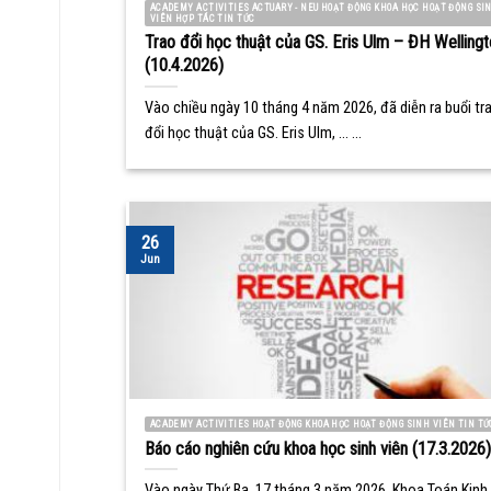
ACADEMY ACTIVITIES ACTUARY - NEU HOẠT ĐỘNG KHOA HỌC HOẠT ĐỘNG SI
VIÊN HỢP TÁC TIN TỨC
Trao đổi học thuật của GS. Eris Ulm – ĐH Wellingt
(10.4.2026)
Vào chiều ngày 10 tháng 4 năm 2026, đã diễn ra buổi tr
đổi học thuật của GS. Eris Ulm, ... ...
26
Jun
ACADEMY ACTIVITIES HOẠT ĐỘNG KHOA HỌC HOẠT ĐỘNG SINH VIÊN TIN TỨ
Báo cáo nghiên cứu khoa học sinh viên (17.3.2026)
Vào ngày Thứ Ba, 17 tháng 3 năm 2026, Khoa Toán Kinh 