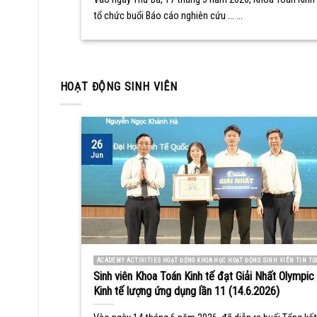
tổ chức buổi Báo cáo nghiên cứu ... ...
HOẠT ĐỘNG SINH VIÊN
26
Jun
ACADEMY ACTIVITIES HOẠT ĐỘNG KHOA HỌC HOẠT ĐỘNG SINH VIÊN TIN TỨ
Sinh viên Khoa Toán Kinh tế đạt Giải Nhất Olympic
Kinh tế lượng ứng dụng lần 11 (14.6.2026)