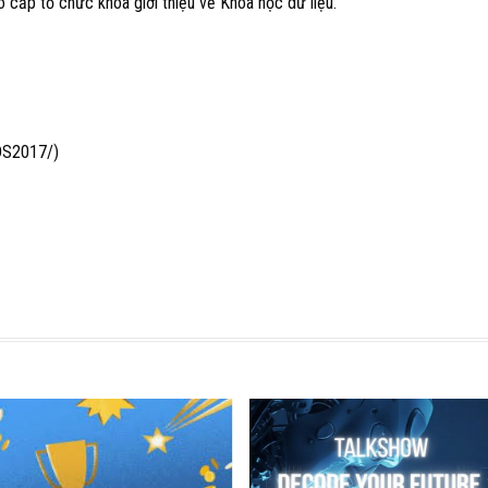
 cấp tổ chức khóa giới thiệu về Khoa học dữ liệu.
/DS2017/)