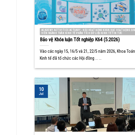
ACADEMY ACTIVITIES ACTUARY - NEU HOẠT ĐỘNG KHOA HỌC HOẠT ĐỘNG SI
VIÊN NGÀNH TOÁN KINH TẾ PHÂN TÍCH DỮ LIỆU KINH TẾ TIN TỨC
Bảo vệ Khóa luận Tốt nghiệp K64 (5.2026)
Vào các ngày 15, 16/5 và 21, 22/5 năm 2026, Khoa Toán
Kinh tế đã tổ chức các Hội đồng ... ...
10
Jul