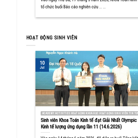
tổ chức buổi Báo cáo nghiên cứu ... ...
HOẠT ĐỘNG SINH VIÊN
10
Jul
ACADEMY ACTIVITIES HOẠT ĐỘNG KHOA HỌC HOẠT ĐỘNG SINH VIÊN TIN TỨ
Sinh viên Khoa Toán Kinh tế đạt Giải Nhất Olympic
Kinh tế lượng ứng dụng lần 11 (14.6.2026)