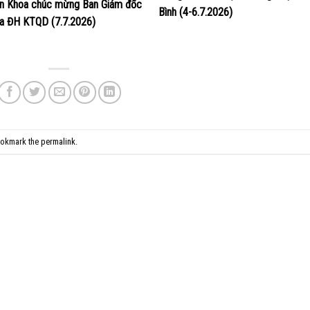
ện Khoa chúc mừng Ban Giám đốc
Bình (4-6.7.2026)
a ĐH KTQD (7.7.2026)
ookmark the
permalink
.