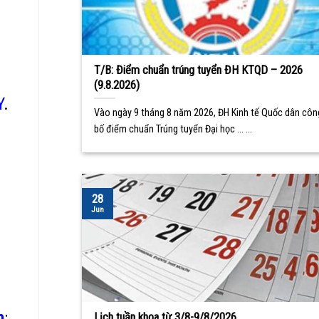
T/B: Điểm chuẩn trúng tuyển ĐH KTQD – 2026
(9.8.2026)
Y
.
Vào ngày 9 tháng 8 năm 2026, ĐH Kinh tế Quốc dân côn
bố điểm chuẩn Trúng tuyển Đại học ... ...
28
Jun
h
:
Lịch tuần khoa từ 3/8-9/8/2026