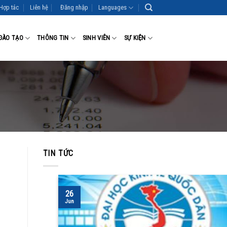
Hợp tác
Liên hệ
Đăng nhập
Languages
ĐÀO TẠO
THÔNG TIN
SINH VIÊN
SỰ KIỆN
TIN TỨC
26
Jun