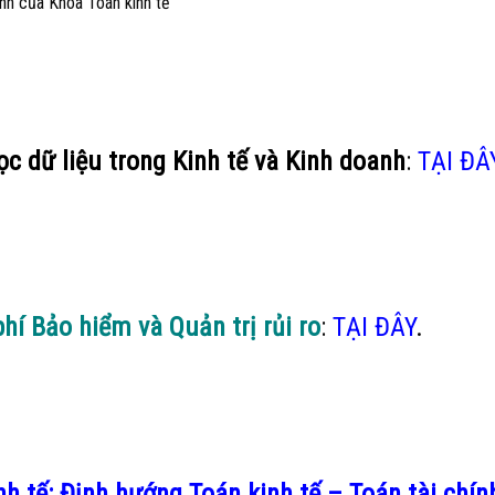
ình của Khoa Toán kinh tế
c dữ liệu trong Kinh tế và Kinh doanh
:
TẠI ĐÂ
hí Bảo hiểm và Quản trị rủi ro
:
TẠI ĐÂY
.
h tế: Định hướng Toán kinh tế – Toán tài chín