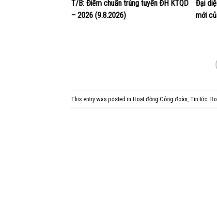
T/B: Điểm chuẩn trúng tuyển ĐH KTQD
Đại di
– 2026 (9.8.2026)
mới củ
This entry was posted in
Hoạt động Công đoàn
,
Tin tức
. B