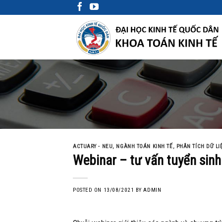
Skip
to
content
ACTUARY - NEU
,
NGÀNH TOÁN KINH TẾ
,
PHÂN TÍCH DỮ LI
Webinar – tư vấn tuyển sin
POSTED ON
13/08/2021
BY
ADMIN