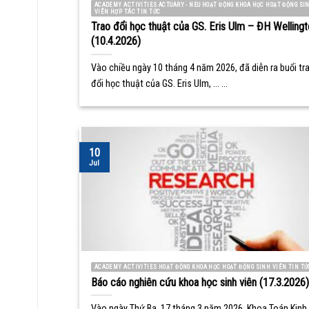
ACADEMY ACTIVITIES ACTUARY - NEU HOẠT ĐỘNG KHOA HỌC HOẠT ĐỘNG SI
VIÊN HỢP TÁC TIN TỨC
Trao đổi học thuật của GS. Eris Ulm – ĐH Wellingt
(10.4.2026)
Vào chiều ngày 10 tháng 4 năm 2026, đã diễn ra buổi tr
đổi học thuật của GS. Eris Ulm, ... ...
10
Jul
ACADEMY ACTIVITIES HOẠT ĐỘNG KHOA HỌC HOẠT ĐỘNG SINH VIÊN TIN TỨ
Báo cáo nghiên cứu khoa học sinh viên (17.3.2026)
Vào ngày Thứ Ba, 17 tháng 3 năm 2026, Khoa Toán Kinh 