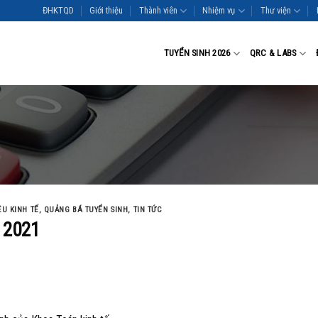
ĐHKTQD
Giới thiệu
Thành viên
Nhiệm vụ
Thư viện
TUYỂN SINH 2026
QRC & LABS
ỆU KINH TẾ
,
QUẢNG BÁ TUYỂN SINH
,
TIN TỨC
h 2021