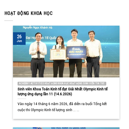
HOẠT ĐỘNG KHOA HỌC
26
Jun
ACADEMY ACTIVITIES HOẠT ĐỘNG KHOA HỌC HOẠT ĐỘNG SINH VIÊN TIN TỨC
Sinh viên Khoa Toán Kinh tế đạt Giải Nhất Olympic Kinh tế
lượng ứng dụng lần 11 (14.6.2026)
Vào ngày 14 tháng 6 năm 2026, đã diễn ra buổi Tổng kết
cuộc thi Olympic Kinh tế lượng sinh ... ...