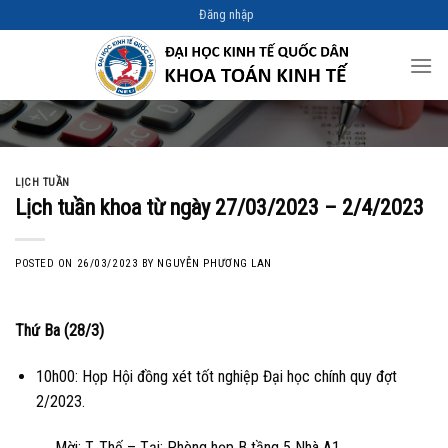
Skip
Đăng nhập
to
content
LỊCH TUẦN
Lịch tuần khoa từ ngày 27/03/2023 – 2/4/2023
POSTED ON
26/03/2023
BY
NGUYỄN PHƯƠNG LAN
Thứ Ba (28/3)
10h00: Họp Hội đồng xét tốt nghiệp Đại học chính quy đợt
2/2023.
Mời: T. Thế – Tại: Phòng họp B tầng 5 Nhà A1