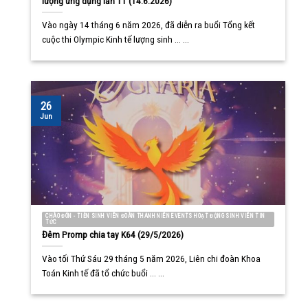
lượng ứng dụng lần 11 (14.6.2026)
Vào ngày 14 tháng 6 năm 2026, đã diễn ra buổi Tổng kết
cuộc thi Olympic Kinh tế lượng sinh ... ...
26
Jun
CHÀO ĐÓN - TIỄN SINH VIÊN ĐOÀN THANH NIÊN EVENTS HOẠT ĐỘNG SINH VIÊN TIN
TỨC
Đêm Promp chia tay K64 (29/5/2026)
Vào tối Thứ Sáu 29 tháng 5 năm 2026, Liên chi đoàn Khoa
Toán Kinh tế đã tổ chức buổi ... ...