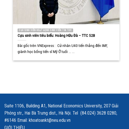
CỰU SINH VIÊN HOẠT ĐỘNG SINH VIÊN TIN TỨC
Cựu sinh viên tiêu biểu: Hoàng Hữu Đà – TTC 52B
Bài gốc trên VNExpress: : Cử nhân U40 tiến thẳng đến IMF,
giành học bổng tiến sĩ Mỹ Ở tuổi ... ...
Suite 1106, Building A1, National Economics University, 207 Giải
Phóng str., Hai Bà Trưng dist., Hà Nội. Tel (84.024) 3628 0280,
#6146 Email: khoatoankt@neu.edu.vn
GIỚI THIỆU