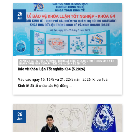
26
Jun
ACADEMY ACTIVITIES ACTUARY - NEU HOẠT ĐỘNG KHOA HỌC HOẠT ĐỘNG SINH VIÊN
NGÀNH TOÁN KINH TẾ PHÂN TÍCH DỮ LIỆU KINH TẾ TIN TỨC
Bảo vệ Khóa luận Tốt nghiệp K64 (5.2026)
Vào các ngày 15, 16/5 và 21, 22/5 năm 2026, Khoa Toán
Kinh tế đã tổ chức các Hội đồng ... ...
26
Jun