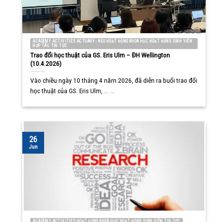
ACADEMY ACTIVITIES ACTUARY - NEU HOẠT ĐỘNG KHOA HỌC HOẠT ĐỘNG SINH VIÊN
HỢP TÁC TIN TỨC
Trao đổi học thuật của GS. Eris Ulm – ĐH Wellington
(10.4.2026)
Vào chiều ngày 10 tháng 4 năm 2026, đã diễn ra buổi trao đổi
học thuật của GS. Eris Ulm, ... ...
26
Jun
ACADEMY ACTIVITIES HOẠT ĐỘNG KHOA HỌC HOẠT ĐỘNG SINH VIÊN TIN TỨC