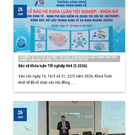
26
Jun
ACADEMY ACTIVITIES ACTUARY - NEU HOẠT ĐỘNG KHOA HỌC HOẠT ĐỘNG SINH VIÊN
NGÀNH TOÁN KINH TẾ PHÂN TÍCH DỮ LIỆU KINH TẾ TIN TỨC
Bảo vệ Khóa luận Tốt nghiệp K64 (5.2026)
Vào các ngày 15, 16/5 và 21, 22/5 năm 2026, Khoa Toán
Kinh tế đã tổ chức các Hội đồng ... ...
26
Jun