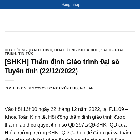
Skip
Đăng nhập
to
content
HOẠT ĐỘNG HÀNH CHÍNH
,
HOẠT ĐỘNG KHOA HỌC
,
SÁCH - GIÁO TRÌNH
,
TIN TỨC
[SHKH] Thẩm định Giáo trình Đại số Tuyến tính
(22/12/2022)
POSTED ON
31/12/2022
BY
NGUYỄN PHƯƠNG LAN
Vào hồi 13h00 ngày 22 tháng 12 năm 2022, tại P.1109 – Khoa Toán
Kinh tế, Hội đồng thẩm định giáo trình được thành lập theo quyết
định số QĐ 2971/QĐ-ĐHKTQD của Hiệu trưởng trường ĐHKTQD đã
họp để đánh giá và thẩm định giáo trình Đại số tuyến tính do các
tác giả: Lê Đình Thuý, Đoàn Trọng Tuyến, Nguyễn Thị Cẩm Vân