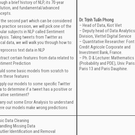
ough a brief history of NLP, its 70-year
lution, and fundamental/advanced
cepts.
Dr. Trịnh Tuấn Phong
 the second part which can be considered
– Head of Data, Kiot Viet
a practice session, we will pick one of the
– Deputy head of Data Analytic
ular subjects in NLP called Sentiment
Division, Viettel Digital Service
lysis. Taking tweets from Twitter as
– Quantitative Researcher: Font 
ical data, we will walk you through how to:
Credit Agricole Corporate and
reprocess text data in NLP
Investment Bank, France.
xtract certain features from data related to
– Ph. D & Lecturer. Mathematics
timent Prediction
(Probability and PDE), Univ. Pari
Paris 13 and Paris Dauphine.
uild some basic models from scratch to
rn these features
pply our models to some specific Twitter
a to determine if a tweet has a positive or
ative sentiment?
arry out some Error Analysis to understand
re our models make wrong predictions
ic Data Cleaning
andling Missing Data
utlier Identification and Removal