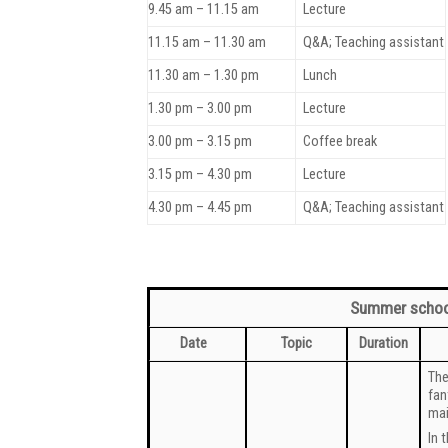
9.45 am – 11.15 am
Lecture
11.15 am – 11.30 am
Q&A; Teaching assistant
11.30 am – 1.30 pm
Lunch
1.30 pm – 3.00 pm
Lecture
3.00 pm – 3.15 pm
Coffee break
3.15 pm – 4.30 pm
Lecture
4.30 pm – 4.45 pm
Q&A; Teaching assistant
Summer school
Date
Topic
Duration
The
fan
mai
In 