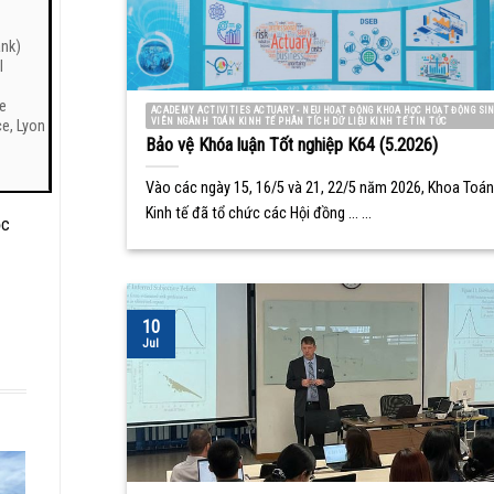
ank)
l
le
ACADEMY ACTIVITIES ACTUARY - NEU HOẠT ĐỘNG KHOA HỌC HOẠT ĐỘNG SI
VIÊN NGÀNH TOÁN KINH TẾ PHÂN TÍCH DỮ LIỆU KINH TẾ TIN TỨC
ce, Lyon
Bảo vệ Khóa luận Tốt nghiệp K64 (5.2026)
Vào các ngày 15, 16/5 và 21, 22/5 năm 2026, Khoa Toán
Kinh tế đã tổ chức các Hội đồng ... ...
ọc
10
Jul