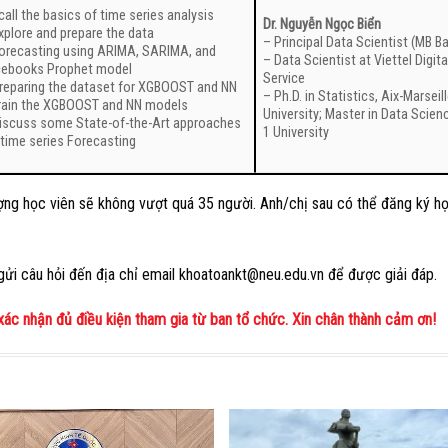
all the basics of time series analysis
Dr. Nguyễn Ngọc Biển
xplore and prepare the data
– Principal Data Scientist (MB B
orecasting using ARIMA, SARIMA, and
– Data Scientist at Viettel Digita
cebooks Prophet model
Service
reparing the dataset for XGBOOST and NN
– Ph.D. in Statistics, Aix-Marseil
rain the XGBOOST and NN models
University; Master in Data Scien
iscuss some State-of-the-Art approaches
1 University
 time series Forecasting
ng học viên sẽ không vượt quá 35 người. Anh/chị sau có thể đăng ký h
gửi câu hỏi đến địa chỉ email khoatoankt@neu.edu.vn để được giải đáp.
ác nhận đủ điều kiện tham gia từ ban tổ chức. Xin chân thành cảm ơn!