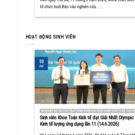
tổ chức buổi Báo cáo nghiên cứu ... ...
HOẠT ĐỘNG SINH VIÊN
10
Jul
ACADEMY ACTIVITIES HOẠT ĐỘNG KHOA HỌC HOẠT ĐỘNG SINH VIÊN TIN TỨ
Sinh viên Khoa Toán Kinh tế đạt Giải Nhất Olympic
Kinh tế lượng ứng dụng lần 11 (14.6.2026)