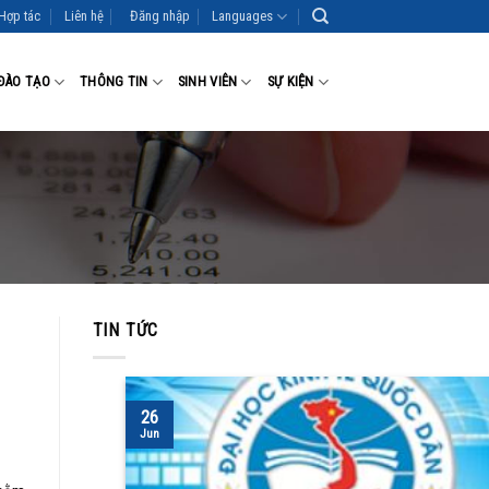
Hợp tác
Liên hệ
Đăng nhập
Languages
ĐÀO TẠO
THÔNG TIN
SINH VIÊN
SỰ KIỆN
TIN TỨC
26
Jun