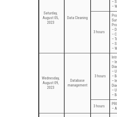
– S
– W
Saturday,
Pro
August 05,
Data Cleaning
Sur
2023
Pro
– D
3 hours
– C
– T
– S
– W
Int
– I
Di
– U
3 hours
– B
Wednesday,
Database
– I
August 09,
management
Di
2023
– U
– B
PR
3 hours
– A