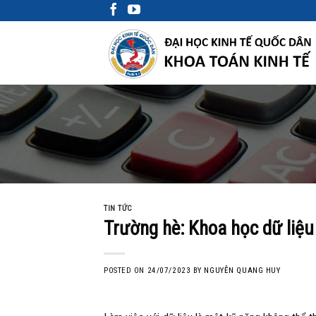
Skip
to
content
TIN TỨC
Trường hè: Khoa học dữ liệu
POSTED ON
24/07/2023
BY
NGUYỄN QUANG HUY