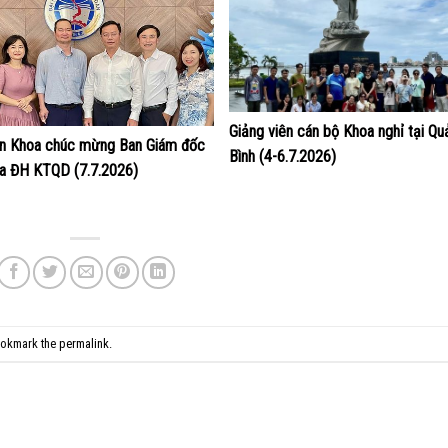
Giảng viên cán bộ Khoa nghỉ tại Qu
ện Khoa chúc mừng Ban Giám đốc
Bình (4-6.7.2026)
a ĐH KTQD (7.7.2026)
ookmark the
permalink
.