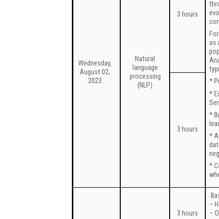
thr
evo
3 hours
con
For
as 
pop
Natural
Ana
Wednesday,
language
typ
August 02,
processing
2023
* P
(NLP)
* E
Sen
* B
lea
3 hours
* A
dat
neg
* C
whe
Bas
– H
3 hours
– O