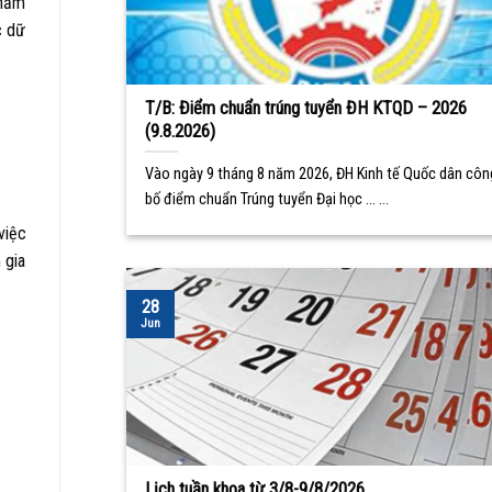
Nhằm
c dữ
T/B: Điểm chuẩn trúng tuyển ĐH KTQD – 2026
(9.8.2026)
Vào ngày 9 tháng 8 năm 2026, ĐH Kinh tế Quốc dân côn
bố điểm chuẩn Trúng tuyển Đại học ... ...
việc
 gia
28
Jun
Lịch tuần khoa từ 3/8-9/8/2026