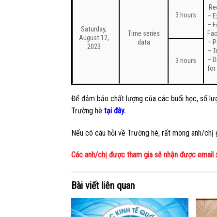
Rec
3 hours
– E
– F
Saturday,
Time series
Fa
August 12,
data
– P
2023
– T
– D
3 hours
for
Để đảm bảo chất lượng của các buổi học, số lượ
Trường hè
tại đây.
Nếu có câu hỏi về Trường hè, rất mong anh/chị 
Các anh/chị được tham gia sẽ nhận được email x
Bài viết liên quan