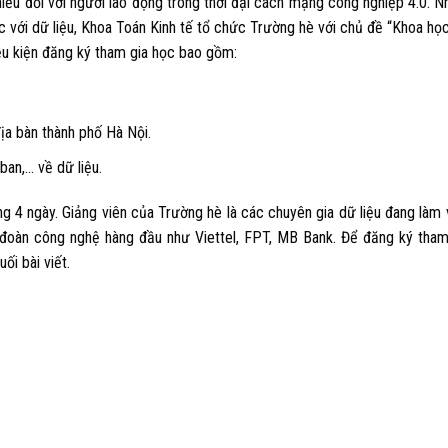
hiếu đối với người lao động trong thời đại cách mạng công nghiệp 4.0. 
c với dữ liệu, Khoa Toán Kinh tế tổ chức Trường hè với chủ đề “Khoa họ
iều kiện đăng ký tham gia học bao gồm:
địa bàn thành phố Hà Nội.
ban,… về dữ liệu.
g 4 ngày. Giảng viên của Trường hè là các chuyên gia dữ liệu đang làm 
ập đoàn công nghệ hàng đầu như Viettel, FPT, MB Bank. Để đăng ký tham
ối bài viết.