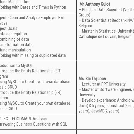
tring Manipulation
Mr. Anthony Guiot
orking with Dates and Times in Python
– Principal Data Scientist (Viette
Group)
ject: Clean and Analyze Employee Exit
– Data Scientist at Beobank NV
veys
Belgium
ject Goals:
– Master in Statistics, Universit
ata aggregation
Catholique de Louvain, Belgium
ombining of data
ransformation data
tring manipulation
orking with missing or duplicated data
roduction to MySQL
ntroduce the Entity Relationship (ER)
agram
Ms. Bùi Thị Loan
sing MySQL to Create your own database
– Lecturer at FPT University
asic CRUD
– Master of Software Engineer,
ntroduce the Entity Relationship (ER)
University
agram
– Develop experience: Android w
sing MySQL to Create your own database
Java( 3.5 years); construct 2 eng
asic CRUD
years); JavaME(2 years).
OJECT: FOODMART Analysis
nswering Business Questions with SQL