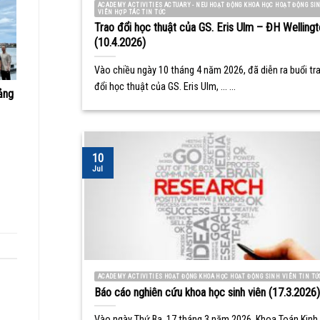
ACADEMY ACTIVITIES ACTUARY - NEU HOẠT ĐỘNG KHOA HỌC HOẠT ĐỘNG SI
VIÊN HỢP TÁC TIN TỨC
Trao đổi học thuật của GS. Eris Ulm – ĐH Wellingt
(10.4.2026)
Vào chiều ngày 10 tháng 4 năm 2026, đã diễn ra buổi tr
đổi học thuật của GS. Eris Ulm, ... ...
ảng
10
Jul
ACADEMY ACTIVITIES HOẠT ĐỘNG KHOA HỌC HOẠT ĐỘNG SINH VIÊN TIN TỨ
Báo cáo nghiên cứu khoa học sinh viên (17.3.2026)
Vào ngày Thứ Ba, 17 tháng 3 năm 2026, Khoa Toán Kinh 