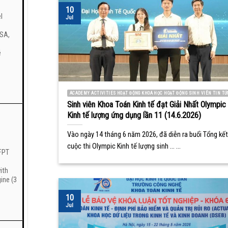
10
l
Jul
/SA,
é
ACADEMY ACTIVITIES HOẠT ĐỘNG KHOA HỌC HOẠT ĐỘNG SINH VIÊN TIN TỨ
Sinh viên Khoa Toán Kinh tế đạt Giải Nhất Olympic
Kinh tế lượng ứng dụng lần 11 (14.6.2026)
Vào ngày 14 tháng 6 năm 2026, đã diễn ra buổi Tổng kết
cuộc thi Olympic Kinh tế lượng sinh ... ...
 FPT
ith
ine (3
10
Jul