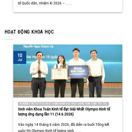
tế Quốc dân, nhiệm kì 2026 – ... ...
HOẠT ĐỘNG KHOA HỌC
10
Jul
ACADEMY ACTIVITIES HOẠT ĐỘNG KHOA HỌC HOẠT ĐỘNG SINH VIÊN TIN TỨC
Sinh viên Khoa Toán Kinh tế đạt Giải Nhất Olympic Kinh tế
lượng ứng dụng lần 11 (14.6.2026)
Vào ngày 14 tháng 6 năm 2026, đã diễn ra buổi Tổng kết
cuộc thi Olympic Kinh tế lượng sinh ... ...