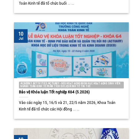
Toán Kinh tế đã tổ chức buổi ... ...
10
Jul
ACADEMY ACTIVITIES ACTUARY - NEU HOẠT ĐỘNG KHOA HỌC HOẠT ĐỘNG SINH VIÊN
NGÀNH TOÁN KINH TẾ PHÂN TÍCH DỮ LIỆU KINH TẾ TIN TỨC
Bảo vệ Khóa luận Tốt nghiệp K64 (5.2026)
Vào các ngày 15, 16/5 và 21, 22/5 năm 2026, Khoa Toán
Kinh tế đã tổ chức các Hội đồng ... ...