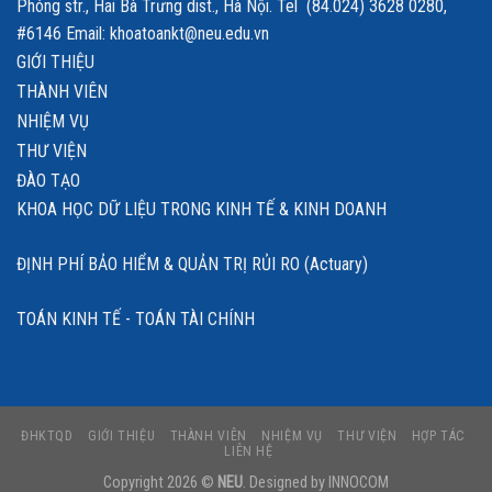
Phóng str., Hai Bà Trưng dist., Hà Nội. Tel (84.024) 3628 0280,
#6146 Email: khoatoankt@neu.edu.vn
GIỚI THIỆU
THÀNH VIÊN
NHIỆM VỤ
THƯ VIỆN
ĐÀO TẠO
KHOA HỌC DỮ LIỆU TRONG KINH TẾ & KINH DOANH
ĐỊNH PHÍ BẢO HIỂM & QUẢN TRỊ RỦI RO (Actuary)
TOÁN KINH TẾ - TOÁN TÀI CHÍNH
ĐHKTQD
GIỚI THIỆU
THÀNH VIÊN
NHIỆM VỤ
THƯ VIỆN
HỢP TÁC
LIÊN HỆ
Copyright 2026 ©
NEU
. Designed by
INNOCOM