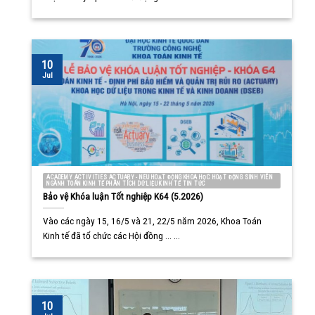
10
Jul
ACADEMY ACTIVITIES ACTUARY - NEU HOẠT ĐỘNG KHOA HỌC HOẠT ĐỘNG SINH VIÊN
NGÀNH TOÁN KINH TẾ PHÂN TÍCH DỮ LIỆU KINH TẾ TIN TỨC
Bảo vệ Khóa luận Tốt nghiệp K64 (5.2026)
Vào các ngày 15, 16/5 và 21, 22/5 năm 2026, Khoa Toán
Kinh tế đã tổ chức các Hội đồng ... ...
10