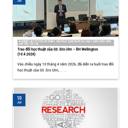
Jul
ACADEMY ACTIVITIES ACTUARY - NEU HOẠT ĐỘNG KHOA HỌC HOẠT ĐỘNG SINH VIÊN
HỢP TÁC TIN TỨC
Trao đổi học thuật của GS. Eris Ulm – ĐH Wellington
(10.4.2026)
Vào chiều ngày 10 tháng 4 năm 2026, đã diễn ra buổi trao đổi
học thuật của GS. Eris Ulm, ... ...
10
Jul