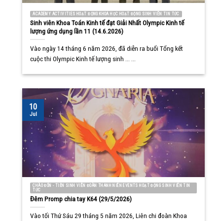
ACADEMY ACTIVITIES HOẠT ĐỘNG KHOA HỌC HOẠT ĐỘNG SINH VIÊN TIN TỨC
Sinh viên Khoa Toán Kinh tế đạt Giải Nhất Olympic Kinh tế
lượng ứng dụng lần 11 (14.6.2026)
Vào ngày 14 tháng 6 năm 2026, đã diễn ra buổi Tổng kết
cuộc thi Olympic Kinh tế lượng sinh ... ...
10
Jul
CHÀO ĐÓN - TIỄN SINH VIÊN ĐOÀN THANH NIÊN EVENTS HOẠT ĐỘNG SINH VIÊN TIN
TỨC
Đêm Promp chia tay K64 (29/5/2026)
Vào tối Thứ Sáu 29 tháng 5 năm 2026, Liên chi đoàn Khoa