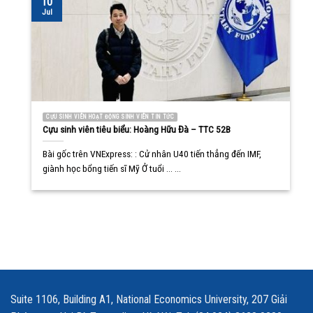
10
Jul
CỰU SINH VIÊN HOẠT ĐỘNG SINH VIÊN TIN TỨC
Cựu sinh viên tiêu biểu: Hoàng Hữu Đà – TTC 52B
Bài gốc trên VNExpress: : Cử nhân U40 tiến thẳng đến IMF,
giành học bổng tiến sĩ Mỹ Ở tuổi ... ...
Suite 1106, Building A1, National Economics University, 207 Giải