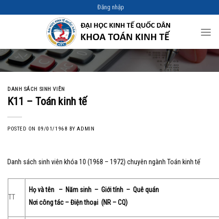
Skip
Đăng nhập
to
content
DANH SÁCH SINH VIÊN
K11 – Toán kinh tế
POSTED ON
09/01/1968
BY
ADMIN
Danh sách sinh viên khóa 10 (1968 – 1972) chuyên ngành Toán kinh tế
Họ và tên – Năm sinh – Giới tính – Quê quán
TT
Nơi công tác – Điện thoại (NR – CQ)