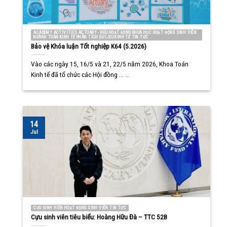
ACADEMY ACTIVITIES ACTUARY - NEU HOẠT ĐỘNG KHOA HỌC HOẠT ĐỘNG SINH VIÊN
NGÀNH TOÁN KINH TẾ PHÂN TÍCH DỮ LIỆU KINH TẾ TIN TỨC
Bảo vệ Khóa luận Tốt nghiệp K64 (5.2026)
Vào các ngày 15, 16/5 và 21, 22/5 năm 2026, Khoa Toán
Kinh tế đã tổ chức các Hội đồng ... ...
14
Jul
CỰU SINH VIÊN HOẠT ĐỘNG SINH VIÊN TIN TỨC
Cựu sinh viên tiêu biểu: Hoàng Hữu Đà – TTC 52B