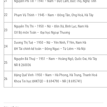
21
Nguyễn Phi Tín – 1941 – Nam – Đức Lâm, Đức Thọ, Nghệ Tĩnh
22
Phạm Vũ Thỉnh – 1945 – Nam – Đông Tân, Ứng Hoà, Hà Tây
Nguyễn Thị Thi – 1950 – Nữ – Đồn Xá, Bình Lục, Nam Hà
23
GV Bộ môn Toán – Đại học Ngoại Thương
Dương Thị Tuệ – 1950 – Nữ – Yên Ninh, Ý Yên, Nam Hà
24
ĐH Tài chính kế toán – Đông Ngạc – Từ Liêm – Hà Nội
Nguyễn Bá Thuỷ – 1951 – Nam – Hoàng Ngô, Quốc Oai, Hà Tây
25
NR 8.260036
Đặng Quế Vinh -1950 – Nam – Hà Phong, Hà Trung, Thanh Hoá
26
Khoa Tin học ĐHKTQD – 8.694790 – NR ( 8.695741)