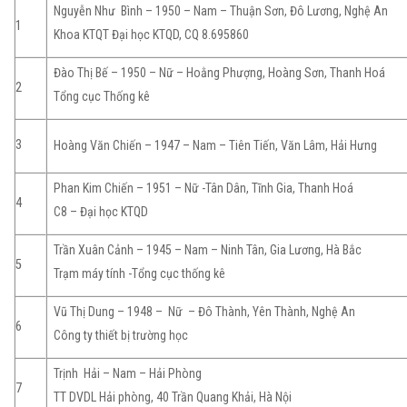
Nguyễn Như Bình – 1950 – Nam – Thuận Sơn, Đô Lương, Nghệ An
1
Khoa KTQT Đại học KTQD, CQ 8.695860
Đào Thị Bế – 1950 – Nữ – Hoằng Phượng, Hoàng Sơn, Thanh Hoá
2
Tổng cục Thống kê
3
Hoàng Văn Chiến – 1947 – Nam – Tiên Tiến, Văn Lâm, Hải Hưng
Phan Kim Chiến – 1951 – Nữ -Tân Dân, Tĩnh Gia, Thanh Hoá
4
C8 – Đại học KTQD
Trần Xuân Cảnh – 1945 – Nam – Ninh Tân, Gia Lương, Hà Bắc
5
Trạm máy tính -Tổng cục thống kê
Vũ Thị Dung – 1948 – Nữ – Đô Thành, Yên Thành, Nghệ An
6
Công ty thiết bị trường học
Trịnh Hải – Nam – Hải Phòng
7
TT DVDL Hải phòng, 40 Trần Quang Khải, Hà Nội