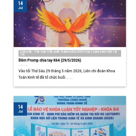
14
Jul
CHÀO ĐÓN - TIỄN SINH VIÊN ĐOÀN THANH NIÊN EVENTS HOẠT ĐỘNG SINH VIÊN TIN
TỨC
Đêm Promp chia tay K64 (29/5/2026)
Vào tối Thứ Sáu 29 tháng 5 năm 2026, Liên chi đoàn Khoa
Toán Kinh tế đã tổ chức buổi ... ...
14
Jul