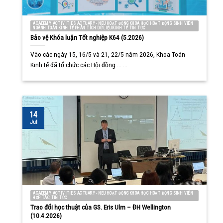
ACADEMY ACTIVITIES ACTUARY - NEU HOẠT ĐỘNG KHOA HỌC HOẠT ĐỘNG SINH VIÊN
NGÀNH TOÁN KINH TẾ PHÂN TÍCH DỮ LIỆU KINH TẾ TIN TỨC
Bảo vệ Khóa luận Tốt nghiệp K64 (5.2026)
Vào các ngày 15, 16/5 và 21, 22/5 năm 2026, Khoa Toán
Kinh tế đã tổ chức các Hội đồng ... ...
14
Jul
ACADEMY ACTIVITIES ACTUARY - NEU HOẠT ĐỘNG KHOA HỌC HOẠT ĐỘNG SINH VIÊN
HỢP TÁC TIN TỨC
Trao đổi học thuật của GS. Eris Ulm – ĐH Wellington
(10.4.2026)