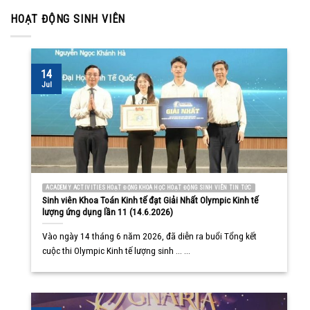
HOẠT ĐỘNG SINH VIÊN
14
Jul
ACADEMY ACTIVITIES HOẠT ĐỘNG KHOA HỌC HOẠT ĐỘNG SINH VIÊN TIN TỨC
Sinh viên Khoa Toán Kinh tế đạt Giải Nhất Olympic Kinh tế
lượng ứng dụng lần 11 (14.6.2026)
Vào ngày 14 tháng 6 năm 2026, đã diễn ra buổi Tổng kết
cuộc thi Olympic Kinh tế lượng sinh ... ...