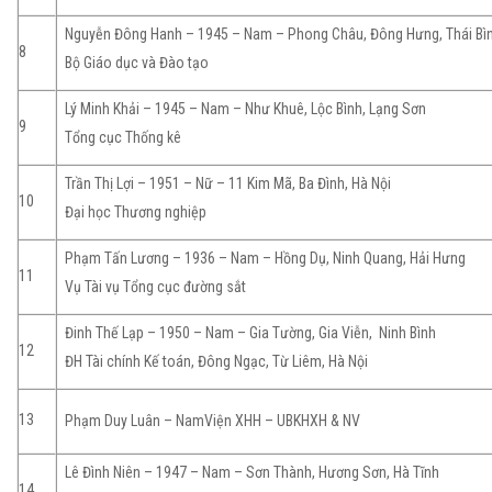
Nguyễn Đông Hanh – 1945 – Nam – Phong Châu, Đông Hưng, Thái Bì
8
Bộ Giáo dục và Đào tạo
Lý Minh Khải – 1945 – Nam – Như Khuê, Lộc Bình, Lạng Sơn
9
Tổng cục Thống kê
Trần Thị Lợi – 1951 – Nữ – 11 Kim Mã, Ba Đình, Hà Nội
10
Đại học Thương nghiệp
Phạm Tấn Lương – 1936 – Nam – Hồng Dụ, Ninh Quang, Hải Hưng
11
Vụ Tài vụ Tổng cục đường sắt
Đinh Thế Lạp – 1950 – Nam – Gia Tường, Gia Viễn, Ninh Bình
12
ĐH Tài chính Kế toán, Đông Ngạc, Từ Liêm, Hà Nội
13
Phạm Duy Luân – NamViện XHH – UBKHXH & NV
Lê Đình Niên – 1947 – Nam – Sơn Thành, Hương Sơn, Hà Tĩnh
14