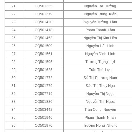
21
CQ501335
Nguyễn Thị Hưởng
22
CQ501379
Nguyễn Trung Kiên
23
CQ501420
Nguyễn Tường Lâm
24
CQ501418
Phạm Thanh Lâm
25
CQ501453
Nguyễn Thị Kim Liên
26
CQ501509
Nguyễn Hải Linh
27
CQ501561
Nguyễn Đình Lĩnh
28
CQ501595
Trương Trọng Lợi
29
CQ501625
Trần Thế Lực
30
CQ501772
Đỗ Thị Phương Nam
31
CQ501779
Đào Thị Thuý Nga
32
CQ507719
Nguyễn Thị Ngọc
33
CQ501886
Nguyễn Thị Ngọc
34
CQ503442
Trần Công Nguyên
35
CQ501946
Phạm Thành Nhân
36
CQ501970
Trương Hồng Nhung