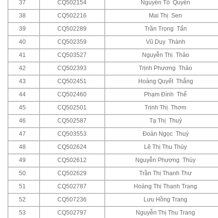
37
CQ502154
Nguyễn Tố Quyên
38
CQ502216
Mai Thị Sen
39
CQ502289
Trần Trọng Tấn
40
CQ502359
Vũ Duy Thành
41
CQ503527
Nguyễn Thị Thảo
42
CQ502393
Trịnh Phương Thảo
43
CQ502451
Hoàng Quyết Thắng
44
CQ502460
Phạm Đình Thế
45
CQ502501
Trịnh Thị Thơm
46
CQ502587
Tạ Thị Thuỷ
47
CQ503553
Đoàn Ngọc Thuý
48
CQ502624
Lê Thị Thu Thủy
49
CQ502612
Nguyễn Phương Thúy
50
CQ502629
Trần Thị Thanh Thư
51
CQ502787
Hoàng Thị Thanh Trang
52
CQ507236
Lưu Hồng Trang
53
CQ502797
Nguyễn Thị Thu Trang