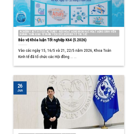
ACADEMY ACTIVITIES ACTUARY - NEU HOẠT ĐỘNG KHOA HỌC HOẠT ĐỘNG SINH VIÊN
NGÀNH TOÁN KINH TẾ PHÂN TÍCH DỮ LIỆU KINH TẾ TIN TỨC
Bảo vệ Khóa luận Tốt nghiệp K64 (5.2026)
Vào các ngày 15, 16/5 và 21, 22/5 năm 2026, Khoa Toán
Kinh tế đã tổ chức các Hội đồng ... ...
26
Jun