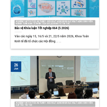
ACADEMY ACTIVITIES ACTUARY - NEU HOẠT ĐỘNG KHOA HỌC HOẠT ĐỘNG SINH VIÊN
NGÀNH TOÁN KINH TẾ PHÂN TÍCH DỮ LIỆU KINH TẾ TIN TỨC
Bảo vệ Khóa luận Tốt nghiệp K64 (5.2026)
Vào các ngày 15, 16/5 và 21, 22/5 năm 2026, Khoa Toán
Kinh tế đã tổ chức các Hội đồng ... ...
26
Jun
ACADEMY ACTIVITIES ACTUARY - NEU HOẠT ĐỘNG KHOA HỌC HOẠT ĐỘNG SINH VIÊN
HỢP TÁC TIN TỨC