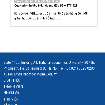
CỰU SINH VIÊN HOẠT ĐỘNG SINH VIÊN TIN TỨC
Cựu sinh viên tiêu biểu: Hoàng Hữu Đà – TTC 52B
Bài gốc trên VNExpress: : Cử nhân U40 tiến thẳng đến IMF,
giành học bổng tiến sĩ Mỹ Ở tuổi ... ...
Suite 1106, Building A1, National Economics University, 207 Giải
Phóng str., Hai Bà Trưng dist., Hà Nội. Tel (84.024) 3628 0280,
#6146 Email: khoatoankt@neu.edu.vn
GIỚI THIỆU
THÀNH VIÊN
NHIỆM VỤ
THƯ VIỆN