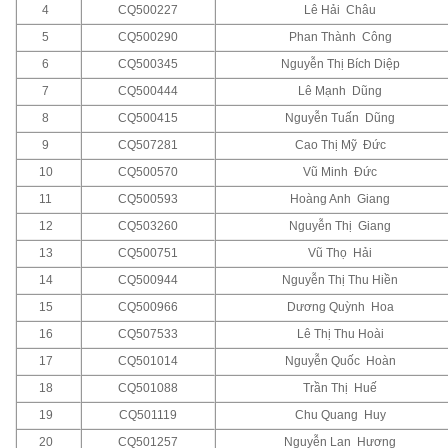
4
CQ500227
Lê Hải Châu
5
CQ500290
Phan Thành Công
6
CQ500345
Nguyễn Thị Bích Diệp
7
CQ500444
Lê Mạnh Dũng
8
CQ500415
Nguyễn Tuấn Dũng
9
CQ507281
Cao Thị Mỹ Đức
10
CQ500570
Vũ Minh Đức
11
CQ500593
Hoàng Anh Giang
12
CQ503260
Nguyễn Thị Giang
13
CQ500751
Vũ Thọ Hải
14
CQ500944
Nguyễn Thị Thu Hiền
15
CQ500966
Dương Quỳnh Hoa
16
CQ507533
Lê Thị Thu Hoài
17
CQ501014
Nguyễn Quốc Hoàn
18
CQ501088
Trần Thị Huế
19
CQ501119
Chu Quang Huy
20
CQ501257
Nguyễn Lan Hương