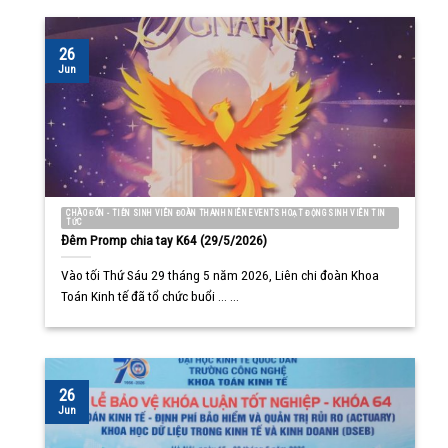
26
Jun
CHÀO ĐÓN - TIỄN SINH VIÊN ĐOÀN THANH NIÊN EVENTS HOẠT ĐỘNG SINH VIÊN TIN
TỨC
Đêm Promp chia tay K64 (29/5/2026)
Vào tối Thứ Sáu 29 tháng 5 năm 2026, Liên chi đoàn Khoa
Toán Kinh tế đã tổ chức buổi ... ...
26
Jun