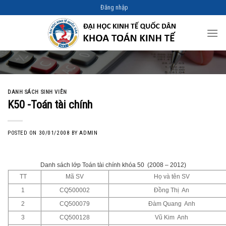
Skip
Đăng nhập
to
content
DANH SÁCH SINH VIÊN
K50 -Toán tài chính
POSTED ON
30/01/2008
BY
ADMIN
Danh sách lớp Toán tài chính khóa 50
(2008 – 2012)
TT
Mã SV
Họ và tên SV
1
CQ500002
Đồng Thị An
2
CQ500079
Đàm Quang Anh
3
CQ500128
Vũ Kim Anh