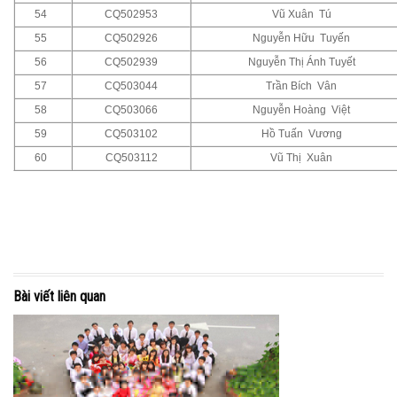
54
CQ502953
Vũ Xuân Tú
55
CQ502926
Nguyễn Hữu Tuyến
56
CQ502939
Nguyễn Thị Ánh Tuyết
57
CQ503044
Trần Bích Vân
58
CQ503066
Nguyễn Hoàng Việt
59
CQ503102
Hồ Tuấn Vương
60
CQ503112
Vũ Thị Xuân
Bài viết liên quan