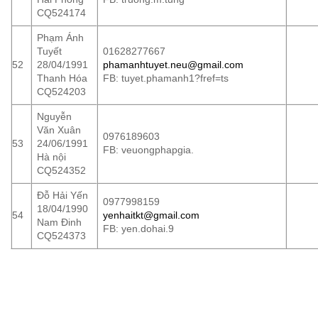
CQ524174
Phạm Ánh
Tuyết
01628277667
52
28/04/1991
phamanhtuyet.neu@gmail.com
Thanh Hóa
FB: tuyet.phamanh1?fref=ts
CQ524203
Nguyễn
Văn Xuân
0976189603
53
24/06/1991
FB: veuongphapgia.
Hà nội
CQ524352
Đỗ Hải Yến
0977998159
18/04/1990
54
yenhaitkt@gmail.com
Nam Đinh
FB: yen.dohai.9
CQ524373