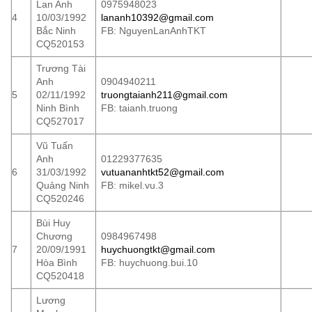
Lan Anh
0975948023
4
10/03/1992
lananh10392@gmail.com
Bắc Ninh
FB: NguyenLanAnhTKT
CQ520153
Trương Tài
Anh
0904940211
5
02/11/1992
truongtaianh211@gmail.com
Ninh Bình
FB: taianh.truong
CQ527017
Vũ Tuấn
Anh
01229377635
6
31/03/1992
vutuananhtkt52@gmail.com
Quảng Ninh
FB: mikel.vu.3
CQ520246
Bùi Huy
Chương
0984967498
7
20/09/1991
huychuongtkt@gmail.com
Hòa Bình
FB: huychuong.bui.10
CQ520418
Lương