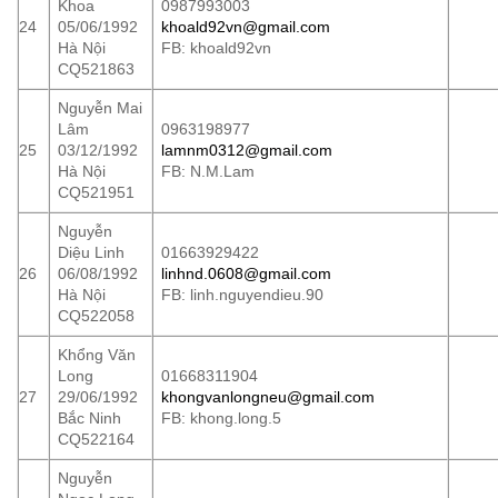
Khoa
0987993003
24
05/06/1992
khoald92vn@gmail.com
Hà Nội
FB: khoald92vn
CQ521863
Nguyễn Mai
Lâm
0963198977
25
03/12/1992
lamnm0312@gmail.com
Hà Nội
FB: N.M.Lam
CQ521951
Nguyễn
Diệu Linh
01663929422
26
06/08/1992
linhnd.0608@gmail.com
Hà Nội
FB: linh.nguyendieu.90
CQ522058
Khổng Văn
Long
01668311904
27
29/06/1992
khongvanlongneu@gmail.com
Bắc Ninh
FB: khong.long.5
CQ522164
Nguyễn