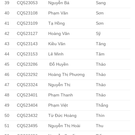
39
CQ523053
Nguyễn Bá
Sang
40
CQ523108
Phạm Văn
Sơn
41
CQ523109
Tạ Hồng
Sơn
42
CQ523127
Hoàng Văn
Sỹ
43
CQ523143
Kiều Văn
Tăng
44
CQ523153
Lê Minh
Tâm
45
CQ523286
Đỗ Huyền
Thảo
46
CQ523292
Hoàng Thị Phương
Thảo
47
CQ523324
Nguyễn Thị
Thảo
48
CQ523401
Phạm Thanh
Thảo
49
CQ523404
Phạm Việt
Thắng
50
CQ523432
Từ Đức Hoàng
Thìn
51
CQ523495
Nguyễn Thị Hoài
Thu