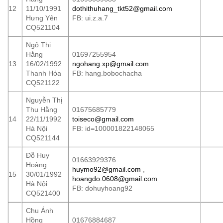
12
11/10/1991
dothithuhang_tkt52@gmail.com
Hưng Yên
FB: ui.z.a.7
CQ521104
Ngô Thị
Hằng
01697255954
13
16/02/1992
ngohang.xp@gmail.com
Thanh Hóa
FB: hang.bobochacha
CQ521122
Nguyễn Thị
Thu Hằng
01675685779
14
22/11/1992
toiseco@gmail.com
Hà Nội
FB: id=100001822148065
CQ521144
Đỗ Huy
01663929376
Hoàng
huymo92@gmail.com
,
15
30/01/1992
hoangdo.0608@gmail.com
Hà Nội
FB: dohuyhoang92
CQ521400
Chu Ánh
Hồng
01676884687