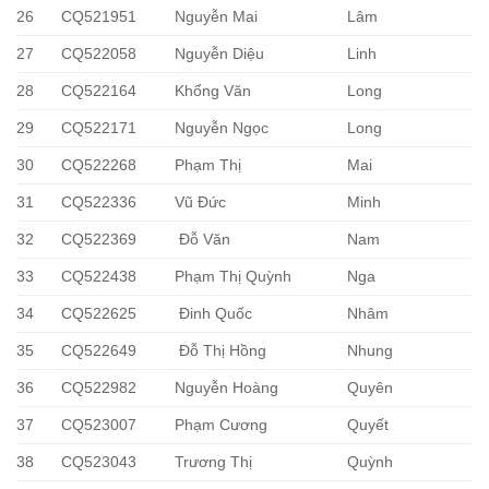
26
CQ521951
Nguyễn Mai
Lâm
27
CQ522058
Nguyễn Diệu
Linh
28
CQ522164
Khổng Văn
Long
29
CQ522171
Nguyễn Ngọc
Long
30
CQ522268
Phạm Thị
Mai
31
CQ522336
Vũ Đức
Minh
32
CQ522369
Đỗ Văn
Nam
33
CQ522438
Phạm Thị Quỳnh
Nga
34
CQ522625
Đinh Quốc
Nhâm
35
CQ522649
Đỗ Thị Hồng
Nhung
36
CQ522982
Nguyễn Hoàng
Quyên
37
CQ523007
Phạm Cương
Quyết
38
CQ523043
Trương Thị
Quỳnh