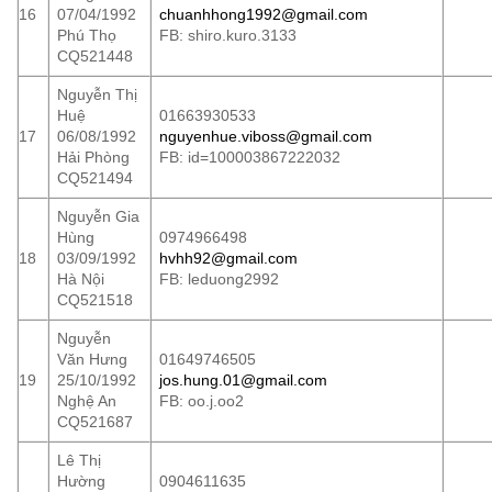
16
07/04/1992
chuanhhong1992@gmail.com
Phú Thọ
FB: shiro.kuro.3133
CQ521448
Nguyễn Thị
Huệ
01663930533
17
06/08/1992
nguyenhue.viboss@gmail.com
Hải Phòng
FB: id=100003867222032
CQ521494
Nguyễn Gia
Hùng
0974966498
18
03/09/1992
hvhh92@gmail.com
Hà Nội
FB: leduong2992
CQ521518
Nguyễn
Văn Hưng
01649746505
19
25/10/1992
jos.hung.01@gmail.com
Nghệ An
FB: oo.j.oo2
CQ521687
Lê Thị
Hường
0904611635