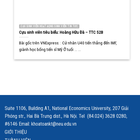
CỰU SINH VIÊN HOẠT ĐỘNG SINH VIÊN TIN TỨC
Cựu sinh viên tiêu biểu: Hoàng Hữu Đà – TTC 52B
Bài gốc trên VNExpress: : Cử nhân U40 tiến thẳng đến IMF,
giành học bổng tiến sĩ Mỹ Ở tuổi ... ...
Suite 1106, Building A1, National Economics University, 207 Giải
Phóng str., Hai Bà Trưng dist., Hà Nội. Tel (84.024) 3628 0280,
#6146 Email: khoatoankt@neu.edu.vn
GIỚI THIỆU