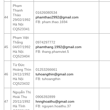
Phạm
Thanh
01626080534
Thảo
44
phamthao2992@gmail.com
29/02/1992
FB: pham.thao.1694
Hà Nội
CQ523341
Phạm Việt
Thắng
0974297772
45
04/07/1992
phamthang.1992@gmail.com
Hà Nội.
FB: thang.phamviet.5
CQ523404
Từ Đức
Hoàng Thìn
01253266661
46
24/11/1992
tuhoangthin@gmail.com
Hà Nội
FB: tuhoangthin
CQ523432
Nguyễn Thị
Hoài Thu
0906392899
47
20/11/1992
hnnghoaithu@gmail.com
Hà Tĩnh
FB: nguyen.hoaithu.37