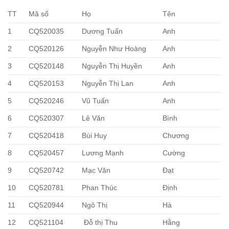
TT
Mã số
Họ
Tên
1
CQ520035
Dương Tuấn
Anh
2
CQ520126
Nguyễn Như Hoàng
Anh
3
CQ520148
Nguyễn Thị Huyền
Anh
4
CQ520153
Nguyễn Thị Lan
Anh
5
CQ520246
Vũ Tuấn
Anh
6
CQ520307
Lê Văn
Bình
7
CQ520418
Bùi Huy
Chương
8
CQ520457
Lương Mạnh
Cường
9
CQ520742
Mạc Văn
Đạt
10
CQ520781
Phan Thúc
Định
11
CQ520944
Ngô Thị
Hà
12
CQ521104
Đỗ thị Thu
Hằng