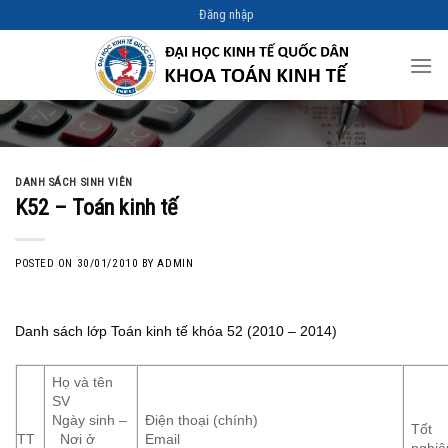
Skip
Đăng nhập
to
content
DANH SÁCH SINH VIÊN
K52 – Toán kinh tế
POSTED ON
30/01/2010
BY
ADMIN
Danh sách lớp Toán kinh tế khóa 52 (2010 – 2014)
Họ và tên
SV
Ngày sinh –
Điện thoại (chính)
Tốt
TT
Nơi ở
Email