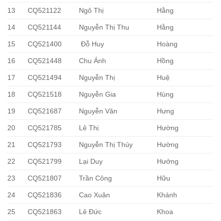
13
CQ521122
Ngô Thị
Hằng
14
CQ521144
Nguyễn Thị Thu
Hằng
15
CQ521400
Đỗ Huy
Hoàng
16
CQ521448
Chu Ánh
Hồng
17
CQ521494
Nguyễn Thị
Huệ
18
CQ521518
Nguyễn Gia
Hùng
19
CQ521687
Nguyễn Văn
Hưng
20
CQ521785
Lê Thị
Hường
21
CQ521793
Nguyễn Thị Thúy
Hường
22
CQ521799
Lại Duy
Hưởng
23
CQ521807
Trần Công
Hữu
24
CQ521836
Cao Xuân
Khánh
25
CQ521863
Lê Đức
Khoa