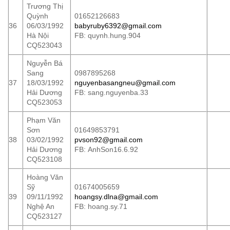
Trương Thị
Quỳnh
01652126683
36
06/03/1992
babyruby6392@gmail.com
Hà Nội
FB: quynh.hung.904
CQ523043
Nguyễn Bá
Sang
0987895268
37
18/03/1992
nguyenbasangneu@gmail.com
Hải Dương
FB: sang.nguyenba.33
CQ523053
Phạm Văn
Sơn
01649853791
38
03/02/1992
pvson92@gmail.com
Hải Dương
FB: AnhSon16.6.92
CQ523108
Hoàng Văn
Sỹ
01674005659
39
09/11/1992
hoangsy.dlna@gmail.com
Nghệ An
FB: hoang.sy.71
CQ523127