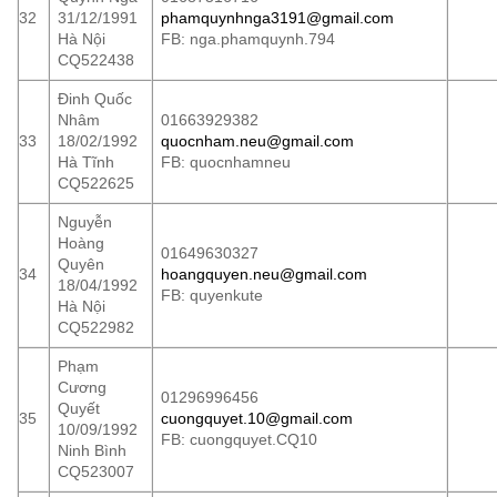
32
31/12/1991
phamquynhnga3191@gmail.com
Hà Nội
FB: nga.phamquynh.794
CQ522438
Đinh Quốc
Nhâm
01663929382
33
18/02/1992
quocnham.neu@gmail.com
Hà Tĩnh
FB: quocnhamneu
CQ522625
Nguyễn
Hoàng
01649630327
Quyên
34
hoangquyen.neu@gmail.com
18/04/1992
FB: quyenkute
Hà Nội
CQ522982
Phạm
Cương
01296996456
Quyết
35
cuongquyet.10@gmail.com
10/09/1992
FB: cuongquyet.CQ10
Ninh Bình
CQ523007