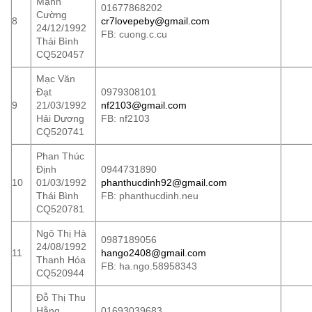
Mạnh
01677868202
Cường
8
cr7lovepeby@gmail.com
24/12/1992
FB: cuong.c.cu
Thái Bình
CQ520457
Mạc Văn
Đạt
0979308101
9
21/03/1992
nf2103@gmail.com
Hải Dương
FB: nf2103
CQ520741
Phan Thúc
Định
0944731890
10
01/03/1992
phanthucdinh92@gmail.com
Thái Bình
FB: phanthucdinh.neu
CQ520781
Ngô Thị Hà
0987189056
24/08/1992
11
hango2408@gmail.com
Thanh Hóa
FB: ha.ngo.58958343
CQ520944
Đỗ Thị Thu
Hằng
01693039683