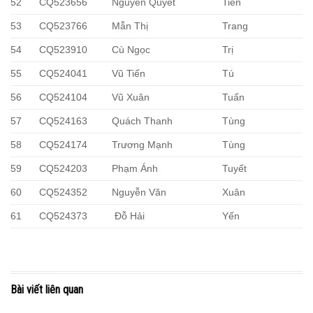
52
CQ523656
Nguyễn Quyết
Tiến
53
CQ523766
Mẫn Thị
Trang
54
CQ523910
Cù Ngọc
Trị
55
CQ524041
Vũ Tiến
Tú
56
CQ524104
Vũ Xuân
Tuấn
57
CQ524163
Quách Thanh
Tùng
58
CQ524174
Trương Mạnh
Tùng
59
CQ524203
Phạm Ánh
Tuyết
60
CQ524352
Nguyễn Văn
Xuân
61
CQ524373
Đỗ Hải
Yến
Bài viết liên quan