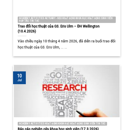
ACADEMY ACTIVITIES ACTUARY - NEU HOẠT ĐỘNG KHOA HỌC HOẠT ĐỘNG SINH VIÊN
HỢP TÁC TIN TỨC
Trao đổi học thuật của GS. Eris Ulm – ĐH Wellington
(10.4.2026)
Vào chiều ngày 10 tháng 4 năm 2026, đã diễn ra buổi trao đổi
học thuật của GS. Eris Ulm, ... ...
10
Jul
ACADEMY ACTIVITIES HOẠT ĐỘNG KHOA HỌC HOẠT ĐỘNG SINH VIÊN TIN TỨC
Báo cáo nghiên cứu khoa học sinh viên (17.3.2026)