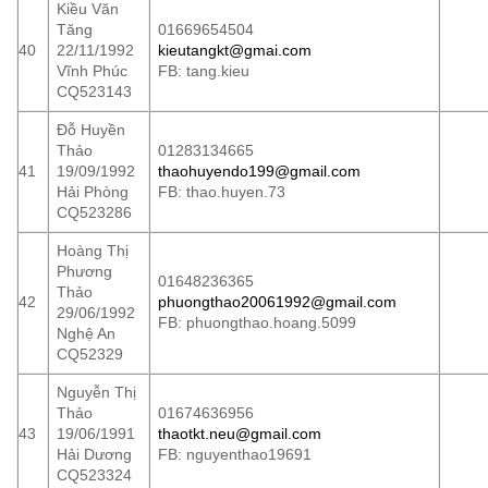
Kiều Văn
Tăng
01669654504
40
22/11/1992
kieutangkt@gmai.com
Vĩnh Phúc
FB: tang.kieu
CQ523143
Đỗ Huyền
Thảo
01283134665
41
19/09/1992
thaohuyendo199@gmail.com
Hải Phòng
FB: thao.huyen.73
CQ523286
Hoàng Thị
Phương
01648236365
Thảo
42
phuongthao20061992@gmail.com
29/06/1992
FB: phuongthao.hoang.5099
Nghệ An
CQ52329
Nguyễn Thị
Thảo
01674636956
43
19/06/1991
thaotkt.neu@gmail.com
Hải Dương
FB: nguyenthao19691
CQ523324