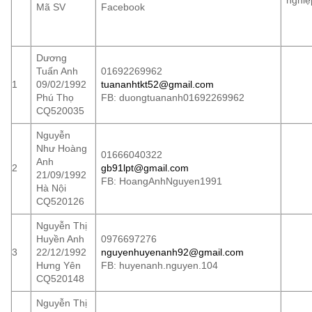
nghiệ
Mã SV
Facebook
Dương
Tuấn Anh
01692269962
1
09/02/1992
tuananhtkt52@gmail.com
Phú Thọ
FB: duongtuananh01692269962
CQ520035
Nguyễn
Như Hoàng
01666040322
Anh
2
gb91lpt@gmail.com
21/09/1992
FB: HoangAnhNguyen1991
Hà Nội
CQ520126
Nguyễn Thị
Huyền Anh
0976697276
3
22/12/1992
nguyenhuyenanh92@gmail.com
Hưng Yên
FB: huyenanh.nguyen.104
CQ520148
Nguyễn Thị