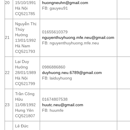
20
15/10/1991
huongneuhn@gmail.com
Hà Nội
FB: gauyeu91
CQ521785
Nguyễn Thị
Thúy
01655610379
Hường
21
nguyenthuyhuong.mfe.neu@gmail.com
13/01/1992
FB: nguyenthuyhuong.mfe.neu
Hà Nam
CQ521793
Lại Duy
Hưởng
0986886860
22
28/01/1989
duyhuong.neu.6789@gmail.com
Hà Nội
FB: laiduyhuong
CQ521799
Trần Công
Hữu
01674807538
23
11/08/1992
huutc.neu@gmail.com
Hưng Yên
FB: huumfe
CQ521807
Lê Đức