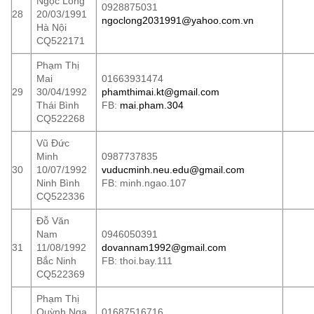
Ngọc Long
0928875031
28
20/03/1991
ngoclong2031991@yahoo.com.vn
Hà Nội
CQ522171
Phạm Thị
Mai
01663931474
29
30/04/1992
phamthimai.kt@gmail.com
Thái Bình
FB:
mai.pham.304
CQ522268
Vũ Đức
Minh
0987737835
30
10/07/1992
vuducminh.neu.edu@gmail.com
Ninh Bình
FB: minh.ngao.107
CQ522336
Đỗ Văn
Nam
0946050391
31
11/08/1992
dovannam1992@gmail.com
Bắc Ninh
FB: thoi.bay.111
CQ522369
Phạm Thị
Quỳnh Nga
01687516716