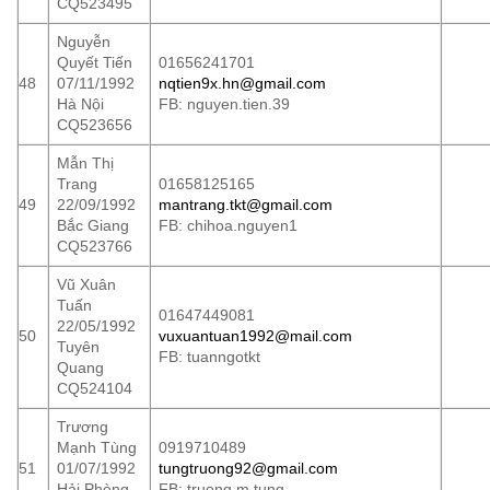
CQ523495
Nguyễn
Quyết Tiến
01656241701
48
07/11/1992
nqtien9x.hn@gmail.com
Hà Nội
FB: nguyen.tien.39
CQ523656
Mẫn Thị
Trang
01658125165
49
22/09/1992
mantrang.tkt@gmail.com
Bắc Giang
FB: chihoa.nguyen1
CQ523766
Vũ Xuân
Tuấn
01647449081
22/05/1992
50
vuxuantuan1992@mail.com
Tuyên
FB: tuanngotkt
Quang
CQ524104
Trương
Mạnh Tùng
0919710489
51
01/07/1992
tungtruong92@gmail.com
Hải Phòng
FB: truong.m.tung