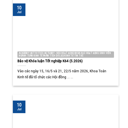
10
Jul
ACADEMY ACTIVITIES ACTUARY - NEU HOẠT ĐỘNG KHOA HỌC HOẠT ĐỘNG SINH VIÊN
NGÀNH TOÁN KINH TẾ PHÂN TÍCH DỮ LIỆU KINH TẾ TIN TỨC
Bảo vệ Khóa luận Tốt nghiệp K64 (5.2026)
Vào các ngày 15, 16/5 và 21, 22/5 năm 2026, Khoa Toán
Kinh tế đã tổ chức các Hội đồng ... ...
10
Jul