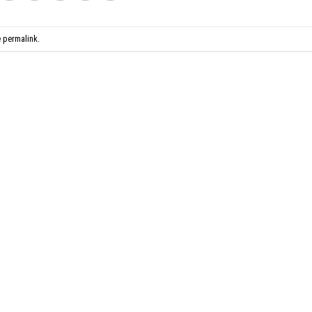
e
permalink
.