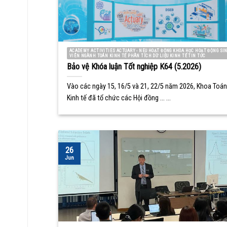
ACADEMY ACTIVITIES ACTUARY - NEU HOẠT ĐỘNG KHOA HỌC HOẠT ĐỘNG SI
VIÊN NGÀNH TOÁN KINH TẾ PHÂN TÍCH DỮ LIỆU KINH TẾ TIN TỨC
Bảo vệ Khóa luận Tốt nghiệp K64 (5.2026)
Vào các ngày 15, 16/5 và 21, 22/5 năm 2026, Khoa Toán
Kinh tế đã tổ chức các Hội đồng ... ...
26
Jun