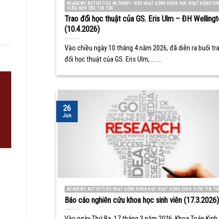
ACADEMY ACTIVITIES ACTUARY - NEU HOẠT ĐỘNG KHOA HỌC HOẠT ĐỘNG SI
VIÊN HỢP TÁC TIN TỨC
Trao đổi học thuật của GS. Eris Ulm – ĐH Wellingt
(10.4.2026)
Vào chiều ngày 10 tháng 4 năm 2026, đã diễn ra buổi tr
đổi học thuật của GS. Eris Ulm, ... ...
26
Jun
ACADEMY ACTIVITIES HOẠT ĐỘNG KHOA HỌC HOẠT ĐỘNG SINH VIÊN TIN TỨ
Báo cáo nghiên cứu khoa học sinh viên (17.3.2026)
Vào ngày Thứ Ba, 17 tháng 3 năm 2026, Khoa Toán Kinh 