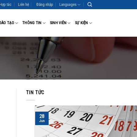
Hợp tác
Liên hệ
Đăng nhập
Languages
ĐÀO TẠO
THÔNG TIN
SINH VIÊN
SỰ KIỆN
TIN TỨC
28
Jun