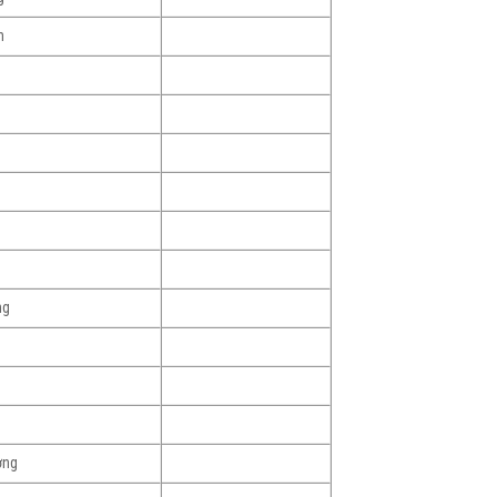
h
ng
ơng