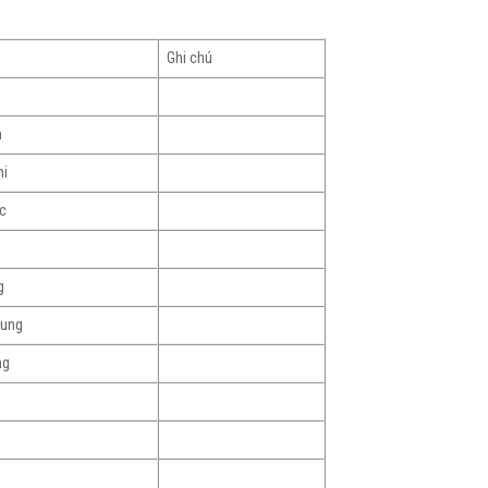
Ghi chú
h
hi
c
g
Dung
ng