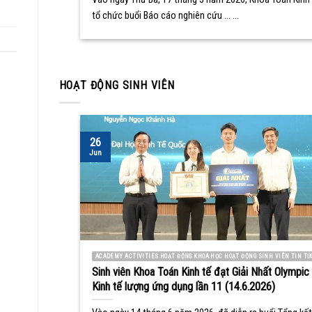
tổ chức buổi Báo cáo nghiên cứu ... ...
HOẠT ĐỘNG SINH VIÊN
26
Jun
ACADEMY ACTIVITIES HOẠT ĐỘNG KHOA HỌC HOẠT ĐỘNG SINH VIÊN TIN TỨ
Sinh viên Khoa Toán Kinh tế đạt Giải Nhất Olympic
Kinh tế lượng ứng dụng lần 11 (14.6.2026)