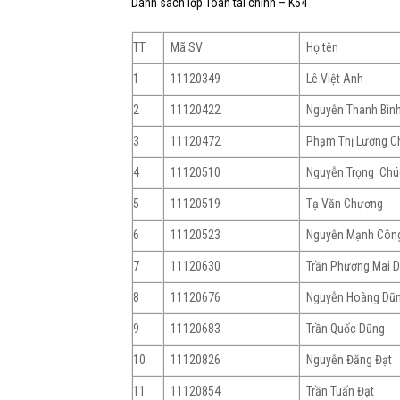
Danh sách lớp Toán tài chính – K54
TT
Mã SV
Họ tên
1
11120349
Lê Việt Anh
2
11120422
Nguyễn Thanh Bìn
3
11120472
Phạm Thị Lương C
4
11120510
Nguyễn Trọng Chú
5
11120519
Tạ Văn Chương
6
11120523
Nguyễn Mạnh Côn
7
11120630
Trần Phương Mai 
8
11120676
Nguyễn Hoàng Dũ
9
11120683
Trần Quốc Dũng
10
11120826
Nguyễn Đăng Đạt
11
11120854
Trần Tuấn Đạt