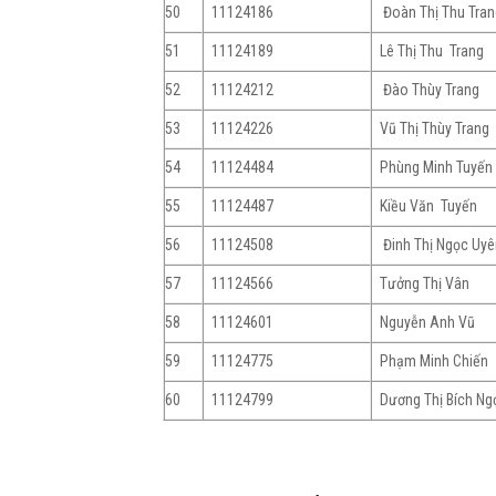
50
11124186
Đoàn Thị Thu Tra
51
11124189
Lê Thị Thu Trang
52
11124212
Đào Thùy Trang
53
11124226
Vũ Thị Thùy Trang
54
11124484
Phùng Minh Tuyến
55
11124487
Kiều Văn Tuyến
56
11124508
Đinh Thị Ngọc Uy
57
11124566
Tưởng Thị Vân
58
11124601
Nguyễn Anh Vũ
59
11124775
Phạm Minh Chiến
60
11124799
Dương Thị Bích Ng