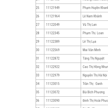
25
11121949
Phạm Huyền Khan
26
11121964
Lê Nam Khánh
27
11122049
Vũ Thị Lan
28
11122345
Phạm Thị Loan
29
11122389
Lê Thị Lụa
30
11122569
Mai Văn Minh
31
11122872
Tăng Thị Nguyệt
32
11122922
Cao Thị Hồng Nhu
33
11122979
Nguyễn Thị Hà Nội
34
11123015
Trần Thị Oanh
35
11123072
Bùi Bích Phương
36
11123090
Đinh Thị Hoài Phư