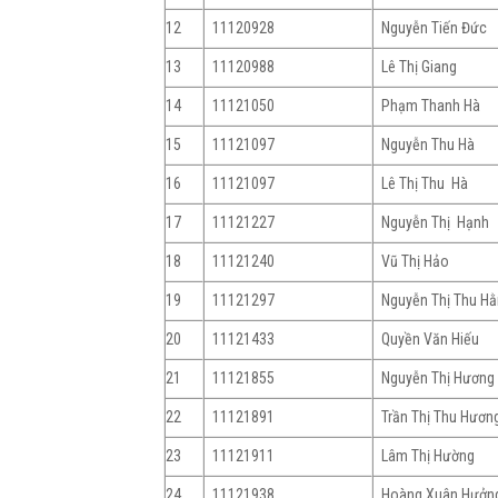
12
11120928
Nguyễn Tiến Đức
13
11120988
Lê Thị Giang
14
11121050
Phạm Thanh Hà
15
11121097
Nguyễn Thu Hà
16
11121097
Lê Thị Thu Hà
17
11121227
Nguyễn Thị Hạnh
18
11121240
Vũ Thị Hảo
19
11121297
Nguyễn Thị Thu H
20
11121433
Quyền Văn Hiếu
21
11121855
Nguyễn Thị Hương
22
11121891
Trần Thị Thu Hươn
23
11121911
Lâm Thị Hường
24
11121938
Hoàng Xuân Hưởn