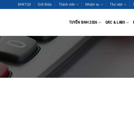
ĐHKTQD
Giới thiệu
Thành viên
Nhiệm vụ
Thư viện
TUYỂN SINH 2026
QRC & LABS