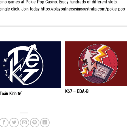
casino games at Pokie Pop Casino. Enjoy hundreds of different slots,
single click. Join today
https://playonlinecasinoaustralia.com/pokie-pop-
K67 – EDA-B
Toán Kinh tế