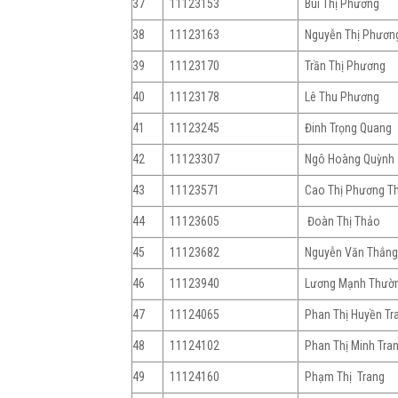
37
11123153
Bùi Thị Phương
38
11123163
Nguyễn Thị Phươn
39
11123170
Trần Thị Phương
40
11123178
Lê Thu Phương
41
11123245
Đinh Trọng Quang
42
11123307
Ngô Hoàng Quỳnh
43
11123571
Cao Thị Phương T
44
11123605
Đoàn Thị Thảo
45
11123682
Nguyễn Văn Thắn
46
11123940
Lương Mạnh Thườ
47
11124065
Phan Thị Huyền Tr
48
11124102
Phan Thị Minh Tra
49
11124160
Phạm Thị Trang