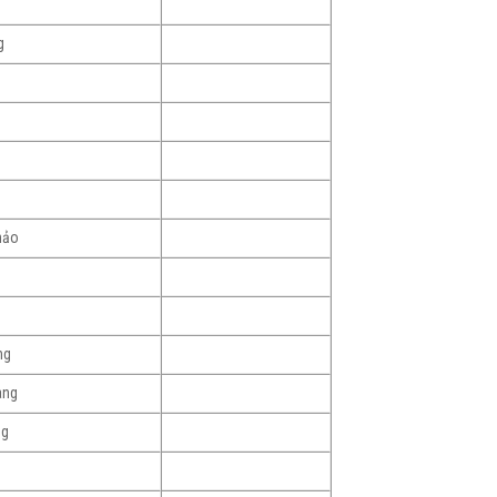
g
hảo
g
ng
ang
ng