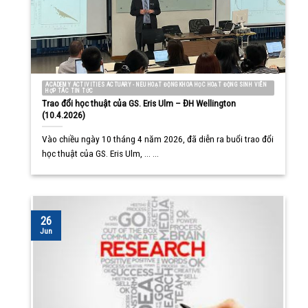
ACADEMY ACTIVITIES ACTUARY - NEU HOẠT ĐỘNG KHOA HỌC HOẠT ĐỘNG SINH VIÊN
HỢP TÁC TIN TỨC
Trao đổi học thuật của GS. Eris Ulm – ĐH Wellington
(10.4.2026)
Vào chiều ngày 10 tháng 4 năm 2026, đã diễn ra buổi trao đổi
học thuật của GS. Eris Ulm, ... ...
26
Jun