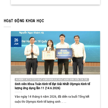
HOẠT ĐỘNG KHOA HỌC
26
Jun
ACADEMY ACTIVITIES HOẠT ĐỘNG KHOA HỌC HOẠT ĐỘNG SINH VIÊN TIN TỨC
Sinh viên Khoa Toán Kinh tế đạt Giải Nhất Olympic Kinh tế
lượng ứng dụng lần 11 (14.6.2026)
Vào ngày 14 tháng 6 năm 2026, đã diễn ra buổi Tổng kết
cuộc thi Olympic Kinh tế lượng sinh ... ...