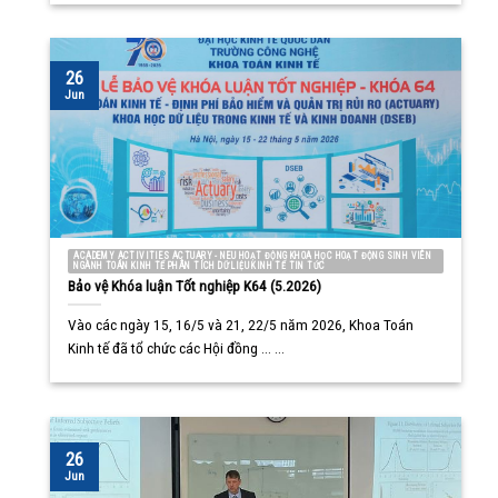
26
Jun
ACADEMY ACTIVITIES ACTUARY - NEU HOẠT ĐỘNG KHOA HỌC HOẠT ĐỘNG SINH VIÊN
NGÀNH TOÁN KINH TẾ PHÂN TÍCH DỮ LIỆU KINH TẾ TIN TỨC
Bảo vệ Khóa luận Tốt nghiệp K64 (5.2026)
Vào các ngày 15, 16/5 và 21, 22/5 năm 2026, Khoa Toán
Kinh tế đã tổ chức các Hội đồng ... ...
26
Jun