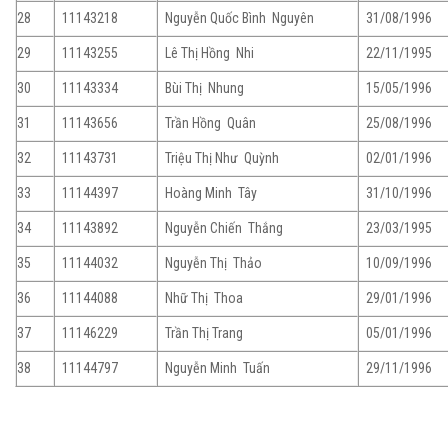
28
11143218
Nguyễn Quốc Bình Nguyên
31/08/1996
29
11143255
Lê Thị Hồng Nhi
22/11/1995
30
11143334
Bùi Thị Nhung
15/05/1996
31
11143656
Trần Hồng Quân
25/08/1996
32
11143731
Triệu Thị Như Quỳnh
02/01/1996
33
11144397
Hoàng Minh Tây
31/10/1996
34
11143892
Nguyễn Chiến Thắng
23/03/1995
35
11144032
Nguyễn Thị Thảo
10/09/1996
36
11144088
Nhữ Thị Thoa
29/01/1996
37
11146229
Trần Thị Trang
05/01/1996
38
11144797
Nguyễn Minh Tuấn
29/11/1996