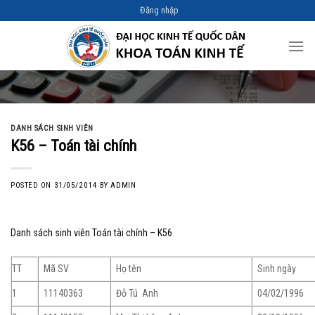
Skip
Đăng nhập
to
content
DANH SÁCH SINH VIÊN
K56 – Toán tài chính
POSTED ON
31/05/2014
BY
ADMIN
Danh sách sinh viên Toán tài chính – K56
TT
Mã SV
Họ tên
Sinh ngày
1
11140363
Đỗ Tú Anh
04/02/1996