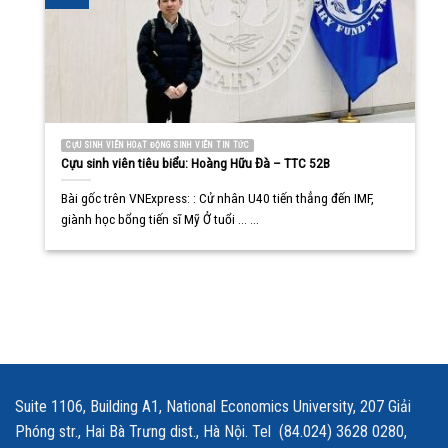
CỰU SINH VIÊN HOẠT ĐỘNG SINH VIÊN TIN TỨC
Cựu sinh viên tiêu biểu: Hoàng Hữu Đà – TTC 52B
Bài gốc trên VNExpress: : Cử nhân U40 tiến thẳng đến IMF,
giành học bổng tiến sĩ Mỹ Ở tuổi ... ...
Suite 1106, Building A1, National Economics University, 207 Giải
Phóng str., Hai Bà Trưng dist., Hà Nội. Tel (84.024) 3628 0280,