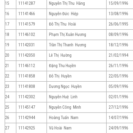
15
11141287
Nguyễn Thị Thu Hằng
15/09/1996
16
11141466
Nguyễn Đức Hiệp
13/08/1996
17
11141579
Đỗ Thị Thu Hoài
26/06/1995
18
11146102
Phạm Thị Xuân Hương
08/09/1996
19
11142031
Trần Thị Thanh Hương
18/12/1996
20
11142050
Lê Thị Hường
21/02/1994
21
11146112
Đặng Thu Huyền
26/11/1996
22
11141858
Đỗ Thị Huyền
22/05/1996
23
11141808
Dương Ngọc Huyền
05/09/1996
24
11142302
Nguyễn Huệ Linh
02/01/1996
25
11145147
Nguyễn Công Minh
27/12/1996
26
11142944
Hoàng Tuấn Nam
14/07/1996
27
11142925
Vũ Hoài Nam
24/09/1996