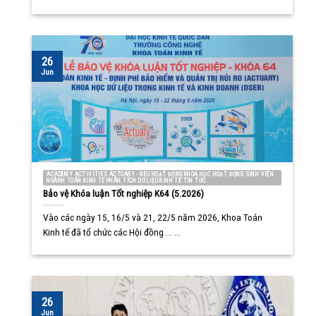
26
Jun
ACADEMY ACTIVITIES ACTUARY - NEU HOẠT ĐỘNG KHOA HỌC HOẠT ĐỘNG SINH VIÊN
NGÀNH TOÁN KINH TẾ PHÂN TÍCH DỮ LIỆU KINH TẾ TIN TỨC
Bảo vệ Khóa luận Tốt nghiệp K64 (5.2026)
Vào các ngày 15, 16/5 và 21, 22/5 năm 2026, Khoa Toán
Kinh tế đã tổ chức các Hội đồng ... ...
26
Jun