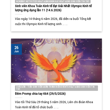
ACADEMY ACTIVITIES HOẠT ĐỘNG KHOA HỌC HOẠT ĐỘNG SINH VIÊN TIN TỨC
Sinh viên Khoa Toán Kinh tế đạt Giải Nhất Olympic Kinh tế
lượng ứng dụng lần 11 (14.6.2026)
Vào ngày 14 tháng 6 năm 2026, đã diễn ra buổi Tổng kết
cuộc thi Olympic Kinh tế lượng sinh ... ...
26
Jun
CHÀO ĐÓN - TIỄN SINH VIÊN ĐOÀN THANH NIÊN EVENTS HOẠT ĐỘNG SINH VIÊN TIN
TỨC
Đêm Promp chia tay K64 (29/5/2026)
Vào tối Thứ Sáu 29 tháng 5 năm 2026, Liên chi đoàn Khoa
Toán Kinh tế đã tổ chức buổi ... ...