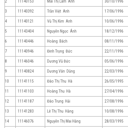
2
11140153
Mai Thị Lâm Anh
30/10/1996
3
11140392
Trần Việt Anh
17/06/1996
4
11140121
Vũ Thị Kim Anh
10/06/1996
5
11143404
Nguyễn Ngọc Ánh
18/12/1996
6
11140446
Hoàng Bách
08/11/1996
7
11140946
Đinh Trọng Đức
22/11/1996
8
11146046
Dương Vũ Đức
05/06/1996
9
11140824
Dương Văn Dũng
22/03/1996
10
11141115
Đào Thị Thu Hà
26/05/1995
11
11141103
Hoàng Thu Hà
27/04/1996
12
11141187
Đào Trung Hải
27/08/1996
13
11141283
Lê Thị Thu Hằng
10/08/1996
14
11146076
Nguyễn Thị Mai Hằng
28/03/1995