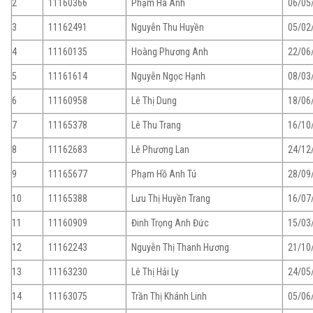
2
11160366
Phạm Hà Anh
06/05
3
11162491
Nguyễn Thu Huyền
05/02
4
11160135
Hoàng Phương Anh
22/06
5
11161614
Nguyễn Ngọc Hạnh
08/03
6
11160958
Lê Thị Dung
18/06
7
11165378
Lê Thu Trang
16/10
8
11162683
Lê Phương Lan
24/12
9
11165677
Phạm Hồ Anh Tú
28/09
10
11165388
Lưu Thị Huyền Trang
16/07
11
11160909
Đinh Trọng Anh Đức
15/03
12
11162243
Nguyễn Thị Thanh Hương
21/10
13
11163230
Lê Thị Hải Ly
24/05
14
11163075
Trần Thị Khánh Linh
05/06