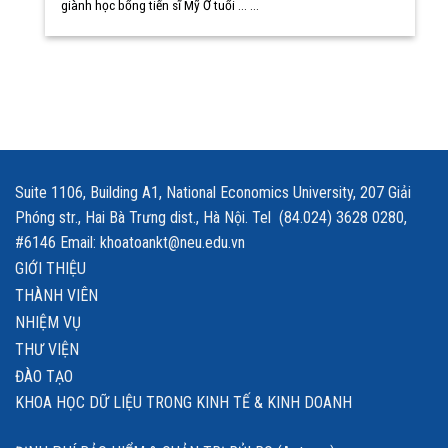
giành học bổng tiến sĩ Mỹ Ở tuổi ... ...
Suite 1106, Building A1, National Economics University, 207 Giải
Phóng str., Hai Bà Trưng dist., Hà Nội. Tel (84.024) 3628 0280,
#6146 Email: khoatoankt@neu.edu.vn
GIỚI THIỆU
THÀNH VIÊN
NHIỆM VỤ
THƯ VIỆN
ĐÀO TẠO
KHOA HỌC DỮ LIỆU TRONG KINH TẾ & KINH DOANH