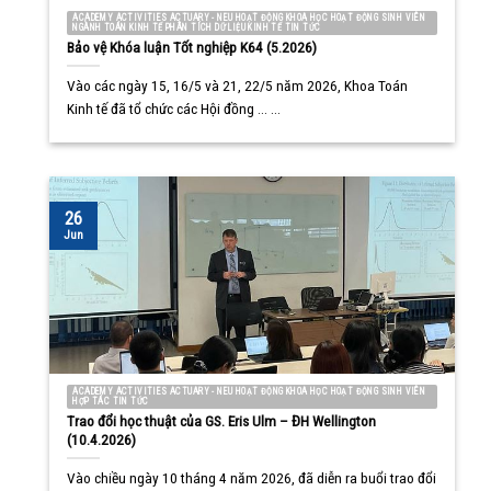
ACADEMY ACTIVITIES ACTUARY - NEU HOẠT ĐỘNG KHOA HỌC HOẠT ĐỘNG SINH VIÊN
NGÀNH TOÁN KINH TẾ PHÂN TÍCH DỮ LIỆU KINH TẾ TIN TỨC
Bảo vệ Khóa luận Tốt nghiệp K64 (5.2026)
Vào các ngày 15, 16/5 và 21, 22/5 năm 2026, Khoa Toán
Kinh tế đã tổ chức các Hội đồng ... ...
26
Jun
ACADEMY ACTIVITIES ACTUARY - NEU HOẠT ĐỘNG KHOA HỌC HOẠT ĐỘNG SINH VIÊN
HỢP TÁC TIN TỨC
Trao đổi học thuật của GS. Eris Ulm – ĐH Wellington
(10.4.2026)
Vào chiều ngày 10 tháng 4 năm 2026, đã diễn ra buổi trao đổi