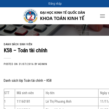
Skip
Đăng nhập
to
content
DANH SÁCH SINH VIÊN
K58 – Toán tài chính
POSTED ON
31/07/2016
BY
ADMIN
Danh sách lớp Toán tài chính – K58
STT
Mã sinh viên
Họ tên
Ngày 
1
11160181
Lê Thị Phương Anh
11/11