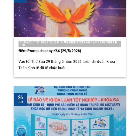
CHÀO ĐÓN - TIỄN SINH VIÊN ĐOÀN THANH NIÊN EVENTS HOẠT ĐỘNG SINH VIÊN TIN
TỨC
Đêm Promp chia tay K64 (29/5/2026)
Vào tối Thứ Sáu 29 tháng 5 năm 2026, Liên chi đoàn Khoa
Toán Kinh tế đã tổ chức buổi ... ...
26
Jun