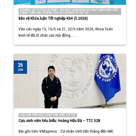
ACADEMY ACTIVITIES ACTUARY - NEU HOẠT ĐỘNG KHOA HỌC HOẠT ĐỘNG SINH VIÊN
NGÀNH TOÁN KINH TẾ PHÂN TÍCH DỮ LIỆU KINH TẾ TIN TỨC
Bảo vệ Khóa luận Tốt nghiệp K64 (5.2026)
Vào các ngày 15, 16/5 và 21, 22/5 năm 2026, Khoa Toán
Kinh tế đã tổ chức các Hội đồng ... ...
26
Jun
CỰU SINH VIÊN HOẠT ĐỘNG SINH VIÊN TIN TỨC
Cựu sinh viên tiêu biểu: Hoàng Hữu Đà – TTC 52B
Bài gốc trên VNExpress: : Cử nhân U40 tiến thẳng đến IMF,