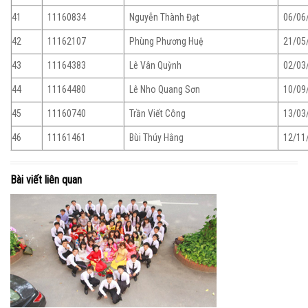
41
11160834
Nguyễn Thành Đạt
06/06
42
11162107
Phùng Phương Huệ
21/05
43
11164383
Lê Vân Quỳnh
02/03
44
11164480
Lê Nho Quang Sơn
10/09
45
11160740
Trần Viết Công
13/03
46
11161461
Bùi Thúy Hằng
12/11
Bài viết liên quan