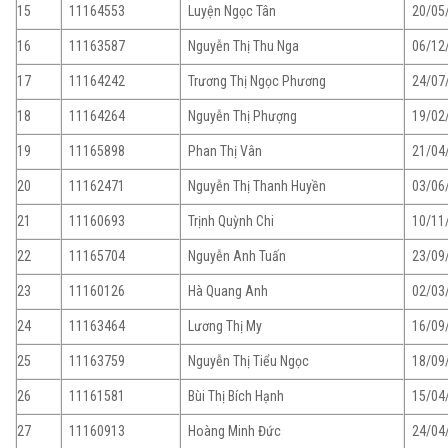
15
11164553
Luyện Ngọc Tân
20/05
16
11163587
Nguyễn Thị Thu Nga
06/12
17
11164242
Trương Thị Ngọc Phương
24/07
18
11164264
Nguyễn Thị Phượng
19/02
19
11165898
Phan Thị Vân
21/04
20
11162471
Nguyễn Thị Thanh Huyền
03/06
21
11160693
Trịnh Quỳnh Chi
10/11
22
11165704
Nguyễn Anh Tuấn
23/09
23
11160126
Hà Quang Anh
02/03
24
11163464
Lương Thị My
16/09
25
11163759
Nguyễn Thị Tiểu Ngọc
18/09
26
11161581
Bùi Thị Bích Hạnh
15/04
27
11160913
Hoàng Minh Đức
24/04