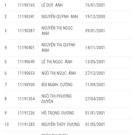
1
11190165
LÊ DUY ANH
15/01/2001
2
11190341
NGUYỄN QUỲNH ANH
19/12/2000
NGUYỄN THỊ NGỌC
3
11190387
09/01/2001
ANH
NGUYỄN THỊ QUỲNH
4
11190401
14/11/2001
ANH
5
11190649
LÊ THỊ NGỌC ÁNH
13/05/2001
6
11190653
NGÔ THỊ NGỌC ÁNH
27/12/2001
7
11190930
BÙI MẠNH CƯỜNG
11/09/2001
NGÔ THỊ PHƯƠNG
8
11191354
27/04/2001
DUYÊN
9
11191236
HỒ TRỌNG DƯƠNG
01/01/2001
10
11191283
NGUYỄN THÙY DƯƠNG
01/05/2001