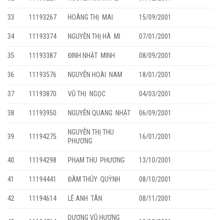
33
11193267
HOÀNG THỊ MAI
15/09/2001
34
11193374
NGUYỄN THỊ HÀ MI
07/01/2001
35
11193387
ĐINH NHẬT MINH
08/09/2001
36
11193576
NGUYỄN HOÀI NAM
18/01/2001
37
11193870
VŨ THỊ NGỌC
04/03/2001
38
11193950
NGUYỄN QUANG NHẬT
06/09/2001
NGUYỄN THỊ THU
39
11194275
16/01/2001
PHƯƠNG
40
11194298
PHẠM THU PHƯƠNG
13/10/2001
41
11194441
ĐÀM THÚY QUỲNH
08/10/2001
42
11194614
LÊ ANH TÂN
08/11/2001
DƯƠNG VŨ HƯƠNG