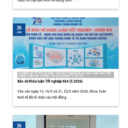
cuộc thi Olympic Kinh tế lượng sinh ... ...
26
Jun
ACADEMY ACTIVITIES ACTUARY - NEU HOẠT ĐỘNG KHOA HỌC HOẠT ĐỘNG SINH VIÊN
NGÀNH TOÁN KINH TẾ PHÂN TÍCH DỮ LIỆU KINH TẾ TIN TỨC
Bảo vệ Khóa luận Tốt nghiệp K64 (5.2026)
Vào các ngày 15, 16/5 và 21, 22/5 năm 2026, Khoa Toán
Kinh tế đã tổ chức các Hội đồng ... ...
26