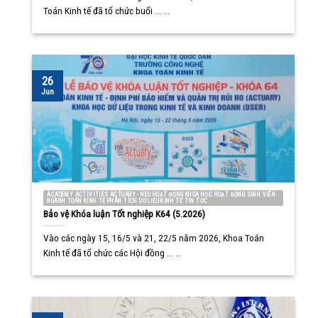
Toán Kinh tế đã tổ chức buổi ... ...
26
Jun
ACADEMY ACTIVITIES ACTUARY - NEU HOẠT ĐỘNG KHOA HỌC HOẠT ĐỘNG SINH VIÊN
NGÀNH TOÁN KINH TẾ PHÂN TÍCH DỮ LIỆU KINH TẾ TIN TỨC
Bảo vệ Khóa luận Tốt nghiệp K64 (5.2026)
Vào các ngày 15, 16/5 và 21, 22/5 năm 2026, Khoa Toán
Kinh tế đã tổ chức các Hội đồng ... ...