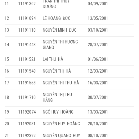
TRẦN THỊ THÙY
11
11191302
04/09/2001
DƯƠNG
12
11191094
LÊ HOÀNG ĐỨC
13/05/2001
13
11191110
NGUYỄN MINH ĐỨC
03/10/2001
NGUYỄN THỊ HƯƠNG
14
11191443
28/07/2001
GIANG
15
11191521
LẠI THU HÀ
01/06/2001
16
11191549
NGUYỄN THỊ HÀ
12/03/2001
17
11191558
NGUYỄN THỊ THU HÀ
16/03/2001
NGUYỄN THỊ THU
18
11191710
30/07/2001
HẰNG
19
11192074
NGÔ HUY HOÀNG
13/03/2001
20
11192081
NGUYỄN HUY HOÀNG
20/10/2001
21
11192392
NGUYỄN QUANG HUY
08/10/2001