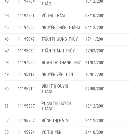
43
11194764
10/12/2001
THẢO
44
11194651
VŨ THỊ THẮM
03/10/2001
45
11194663
NGUYỄN CHIẾN THẮNG
04/12/2001
46
11195049
TRẦN PHƯƠNG THÚY
17/11/2001
47
11195050
TRẦN THANH THÚY
27/03/2001
48
11194955
ĐOÀN THỊ THANH THƯ
21/04/2001
49
11195119
NGUYỄN VĂN TIẾN
16/01/2001
ĐINH THỊ QUỲNH
50
11195210
02/08/2001
TRANG
PHẠM THỊ HUYỀN
51
11195397
18/12/2001
TRANG
52
11195767
ĐỒNG THỊ HÀ VI
24/12/2001
53
11195924
VŨ THỊ YẾN
24/10/2001