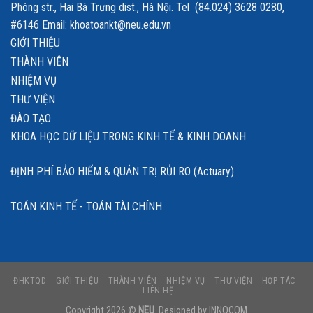
Phóng str., Hai Bà Trưng dist., Hà Nội. Tel (84.024) 3628 0280,
#6146 Email: khoatoankt@neu.edu.vn
GIỚI THIỆU
THÀNH VIÊN
NHIỆM VỤ
THƯ VIỆN
ĐÀO TẠO
KHOA HỌC DỮ LIỆU TRONG KINH TẾ & KINH DOANH
ĐỊNH PHÍ BẢO HIỂM & QUẢN TRỊ RỦI RO (Actuary)
TOÁN KINH TẾ - TOÁN TÀI CHÍNH
ĐHKTQD
GIỚI THIỆU
THÀNH VIÊN
NHIỆM VỤ
THƯ VIỆN
HỢP TÁC
LIÊN HỆ
Copyright 2026 ©
NEU
. Designed by
INNOCOM