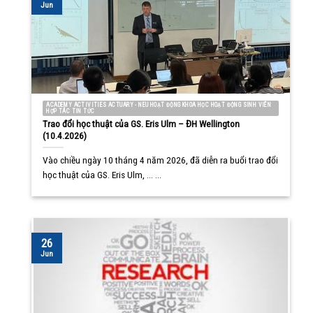
Jun
ACADEMY ACTIVITIES ACTUARY - NEU HOẠT ĐỘNG KHOA HỌC HOẠT ĐỘNG SINH VIÊN
HỢP TÁC TIN TỨC
Trao đổi học thuật của GS. Eris Ulm – ĐH Wellington
(10.4.2026)
Vào chiều ngày 10 tháng 4 năm 2026, đã diễn ra buổi trao đổi
học thuật của GS. Eris Ulm, ... ...
26
Jun