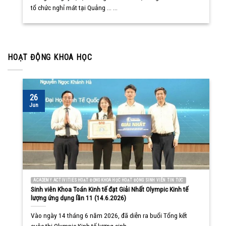
tổ chức nghỉ mát tại Quảng ... ...
HOẠT ĐỘNG KHOA HỌC
26
Jun
ACADEMY ACTIVITIES HOẠT ĐỘNG KHOA HỌC HOẠT ĐỘNG SINH VIÊN TIN TỨC
Sinh viên Khoa Toán Kinh tế đạt Giải Nhất Olympic Kinh tế
lượng ứng dụng lần 11 (14.6.2026)
Vào ngày 14 tháng 6 năm 2026, đã diễn ra buổi Tổng kết