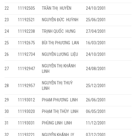
22
11192505
TRẦN THỊ HUYỀN
24/10/2001
23
11192521
NGUYỄN ĐỨC HUỲNH
25/06/2001
24
11192238
TRỊNH QUỐC HƯNG
27/04/2001
25
11192675
BÙI THỊ PHƯƠNG LAN
16/03/2001
26
11192734
NGUYỄN LƯƠNG LIỆU
24/10/2001
NGUYỄN THỊ KHÁNH
27
11192947
24/08/2001
LINH
NGUYỄN THỊ THUỲ
28
11192957
25/12/2001
LINH
29
11193012
PHẠM PHƯƠNG LINH
26/06/2001
30
11193020
PHẠM THỊ THÙY LINH
06/05/2001
31
11193031
PHÙNG LINH LINH
11/12/2001
32
11193221
NGUYỄN KHÁNH LY
07/12/2001