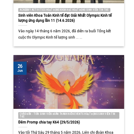
ACADEMY ACTIVITIES HOẠT ĐỘNG KHOA HỌC HOẠT ĐỘNG SINH VIÊN TIN TỨC
Sinh viên Khoa Toán Kinh tế đạt Giải Nhất Olympic Kinh tế
lượng ứng dụng lần 11 (14.6.2026)
Vào ngày 14 tháng 6 năm 2026, đã diễn ra buổi Tổng kết
cuộc thi Olympic Kinh tế lượng sinh ... ...
26
Jun
CHÀO ĐÓN - TIỄN SINH VIÊN ĐOÀN THANH NIÊN EVENTS HOẠT ĐỘNG SINH VIÊN TIN
TỨC
Đêm Promp chia tay K64 (29/5/2026)
Vào tối Thứ Sáu 29 tháng 5 năm 2026, Liên chi đoàn Khoa