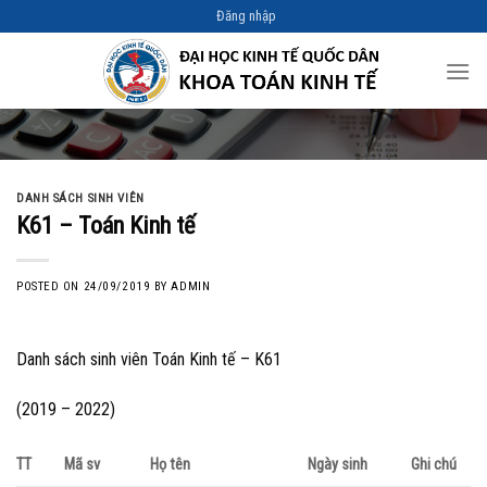
Skip
Đăng nhập
to
content
DANH SÁCH SINH VIÊN
K61 – Toán Kinh tế
POSTED ON
24/09/2019
BY
ADMIN
Danh sách sinh viên Toán Kinh tế – K61
(2019 – 2022)
TT
Mã sv
Họ tên
Ngày sinh
Ghi chú