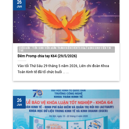
26
Jun
CHÀO ĐÓN - TIỄN SINH VIÊN ĐOÀN THANH NIÊN EVENTS HOẠT ĐỘNG SINH VIÊN TIN
TỨC
Đêm Promp chia tay K64 (29/5/2026)
Vào tối Thứ Sáu 29 tháng 5 năm 2026, Liên chi đoàn Khoa
Toán Kinh tế đã tổ chức buổi ... ...
26
Jun