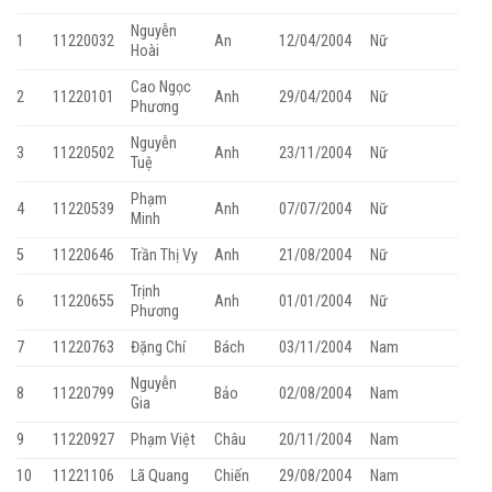
Nguyễn
1
11220032
An
12/04/2004
Nữ
Hoài
Cao Ngọc
2
11220101
Anh
29/04/2004
Nữ
Phương
Nguyễn
3
11220502
Anh
23/11/2004
Nữ
Tuệ
Phạm
4
11220539
Anh
07/07/2004
Nữ
Minh
5
11220646
Trần Thị Vy
Anh
21/08/2004
Nữ
Trịnh
6
11220655
Anh
01/01/2004
Nữ
Phương
7
11220763
Đặng Chí
Bách
03/11/2004
Nam
Nguyễn
8
11220799
Bảo
02/08/2004
Nam
Gia
9
11220927
Phạm Việt
Châu
20/11/2004
Nam
10
11221106
Lã Quang
Chiến
29/08/2004
Nam