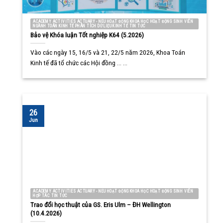
ACADEMY ACTIVITIES ACTUARY - NEU HOẠT ĐỘNG KHOA HỌC HOẠT ĐỘNG SINH VIÊN
NGÀNH TOÁN KINH TẾ PHÂN TÍCH DỮ LIỆU KINH TẾ TIN TỨC
Bảo vệ Khóa luận Tốt nghiệp K64 (5.2026)
Vào các ngày 15, 16/5 và 21, 22/5 năm 2026, Khoa Toán
Kinh tế đã tổ chức các Hội đồng ... ...
26
Jun
ACADEMY ACTIVITIES ACTUARY - NEU HOẠT ĐỘNG KHOA HỌC HOẠT ĐỘNG SINH VIÊN
HỢP TÁC TIN TỨC
Trao đổi học thuật của GS. Eris Ulm – ĐH Wellington
(10.4.2026)