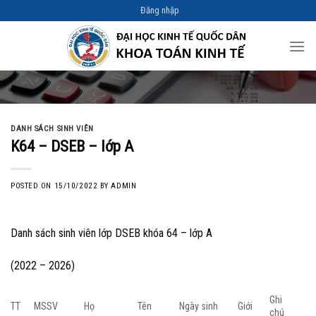
Skip
Đăng nhập
to
content
DANH SÁCH SINH VIÊN
K64 – DSEB – lớp A
POSTED ON
15/10/2022
BY
ADMIN
Danh sách sinh viên lớp DSEB khóa 64 – lớp A
(2022 – 2026)
Ghi
TT
MSSV
Họ
Tên
Ngày sinh
Giới
chú