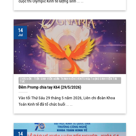
cuộc thi Olympic Kinh tế lượng sinh ... ...
14
Jul
CHÀO ĐÓN - TIỄN SINH VIÊN ĐOÀN THANH NIÊN EVENTS HOẠT ĐỘNG SINH VIÊN TIN
TỨC
Đêm Promp chia tay K64 (29/5/2026)
Vào tối Thứ Sáu 29 tháng 5 năm 2026, Liên chi đoàn Khoa
Toán Kinh tế đã tổ chức buổi ... ...
14