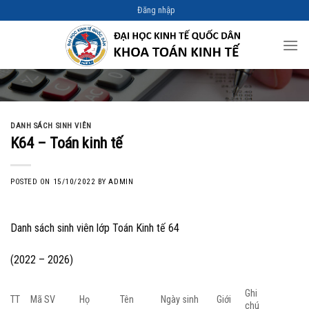
Skip
Đăng nhập
to
content
DANH SÁCH SINH VIÊN
K64 – Toán kinh tế
POSTED ON
15/10/2022
BY
ADMIN
Danh sách sinh viên lớp Toán Kinh tế 64
(2022 – 2026)
Ghi
TT
Mã SV
Họ
Tên
Ngày sinh
Giới
chú