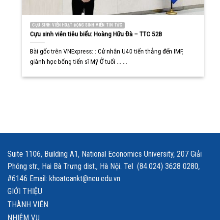
CỰU SINH VIÊN HOẠT ĐỘNG SINH VIÊN TIN TỨC
Cựu sinh viên tiêu biểu: Hoàng Hữu Đà – TTC 52B
Bài gốc trên VNExpress: : Cử nhân U40 tiến thẳng đến IMF,
giành học bổng tiến sĩ Mỹ Ở tuổi ... ...
Suite 1106, Building A1, National Economics University, 207 Giải
Phóng str., Hai Bà Trưng dist., Hà Nội. Tel (84.024) 3628 0280,
#6146 Email: khoatoankt@neu.edu.vn
GIỚI THIỆU
THÀNH VIÊN
NHIỆM VỤ