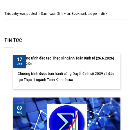
This entry was posted in
Danh sách Sinh viên
. Bookmark the
permalink
.
TIN TỨC
Chương trình đào tạo Thạc sĩ ngành Toán Kinh tế (26.6.2026)
17
10/08/2026
Jan
Chương trình được ban hành cùng Quyết định số 2039 về đào
tạo Thạc sĩ ngành Toán Kinh tế của ... ...
09
Aug