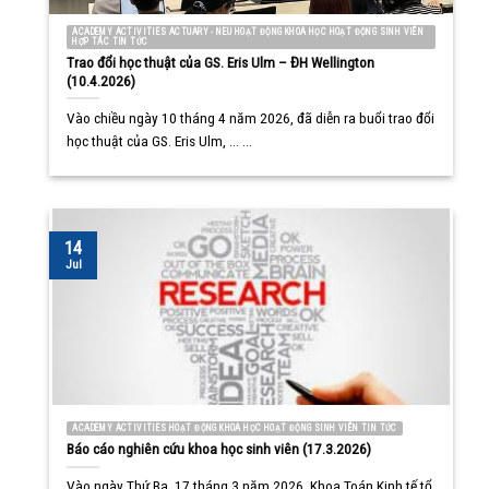
ACADEMY ACTIVITIES ACTUARY - NEU HOẠT ĐỘNG KHOA HỌC HOẠT ĐỘNG SINH VIÊN
HỢP TÁC TIN TỨC
Trao đổi học thuật của GS. Eris Ulm – ĐH Wellington
(10.4.2026)
Vào chiều ngày 10 tháng 4 năm 2026, đã diễn ra buổi trao đổi
học thuật của GS. Eris Ulm, ... ...
14
Jul
ACADEMY ACTIVITIES HOẠT ĐỘNG KHOA HỌC HOẠT ĐỘNG SINH VIÊN TIN TỨC
Báo cáo nghiên cứu khoa học sinh viên (17.3.2026)
Vào ngày Thứ Ba, 17 tháng 3 năm 2026, Khoa Toán Kinh tế tổ