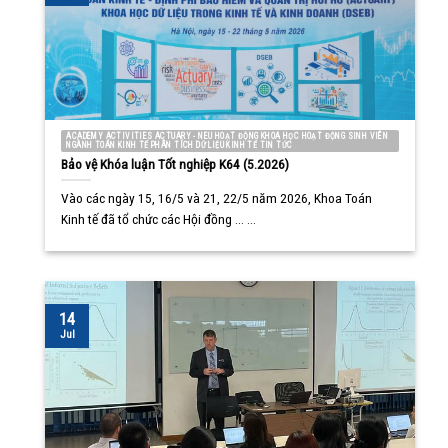
ACADEMY ACTIVITIES ACTUARY - NEU HOẠT ĐỘNG KHOA HỌC HOẠT ĐỘNG SINH VIÊN
NGÀNH TOÁN KINH TẾ PHÂN TÍCH DỮ LIỆU KINH TẾ TIN TỨC
Bảo vệ Khóa luận Tốt nghiệp K64 (5.2026)
Vào các ngày 15, 16/5 và 21, 22/5 năm 2026, Khoa Toán
Kinh tế đã tổ chức các Hội đồng ... ...
14
Jul