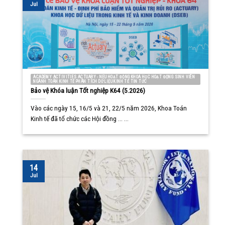
Jul
ACADEMY ACTIVITIES ACTUARY - NEU HOẠT ĐỘNG KHOA HỌC HOẠT ĐỘNG SINH VIÊN
NGÀNH TOÁN KINH TẾ PHÂN TÍCH DỮ LIỆU KINH TẾ TIN TỨC
Bảo vệ Khóa luận Tốt nghiệp K64 (5.2026)
Vào các ngày 15, 16/5 và 21, 22/5 năm 2026, Khoa Toán
Kinh tế đã tổ chức các Hội đồng ... ...
14
Jul