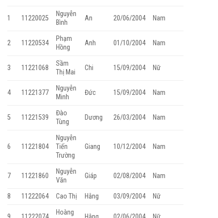
Nguyễn
1
11220025
An
20/06/2004
Nam
Bình
Phạm
2
11220534
Anh
01/10/2004
Nam
Hồng
Sầm
3
11221068
Chi
15/09/2004
Nữ
Thị Mai
Nguyễn
4
11221377
Đức
15/09/2004
Nam
Minh
Đào
5
11221539
Dương
26/03/2004
Nam
Tùng
Nguyễn
6
11221804
Tiến
Giang
10/12/2004
Nam
Trường
Nguyễn
7
11221860
Giáp
02/08/2004
Nam
Văn
8
11222064
Cao Thị
Hằng
03/09/2004
Nữ
Hoàng
9
11222074
Hằng
02/06/2004
Nữ