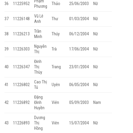
Phạm
36
11225952
Thảo
25/06/2003
Nữ
Phương
Vũ Lê
37
11226148
Thư
01/03/2004
Nữ
Anh
Trần
38
11226213
Thúy
06/12/2004
Nữ
Minh
Nguyễn
39
11226303
Trà
17/06/2004
Nữ
Thị
Đinh
40
11226347
Thị
Trang
23/01/2004
Nữ
Thùy
Cao Thị
41
11226802
Uyên
06/05/2004
Nữ
Tú
Đặng
42
11226892
Đình
Viên
05/09/2003
Nam
Huyền
Dương
43
11226893
Thị
Viên
15/07/2004
Nữ
Hồng