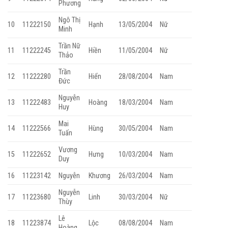
Phương
Ngô Thị
10
11222150
Hạnh
13/05/2004
Nữ
Minh
Trần Nữ
11
11222245
Hiền
11/05/2004
Nữ
Thảo
Trần
12
11222280
Hiển
28/08/2004
Nam
Đức
Nguyễn
13
11222483
Hoàng
18/03/2004
Nam
Huy
Mai
14
11222566
Hùng
30/05/2004
Nam
Tuấn
Vương
15
11222652
Hưng
10/03/2004
Nam
Duy
16
11223142
Nguyễn
Khương
26/03/2004
Nam
Nguyễn
17
11223680
Linh
30/03/2004
Nữ
Thùy
Lê
18
11223874
Lộc
08/08/2004
Nam
Hoàng